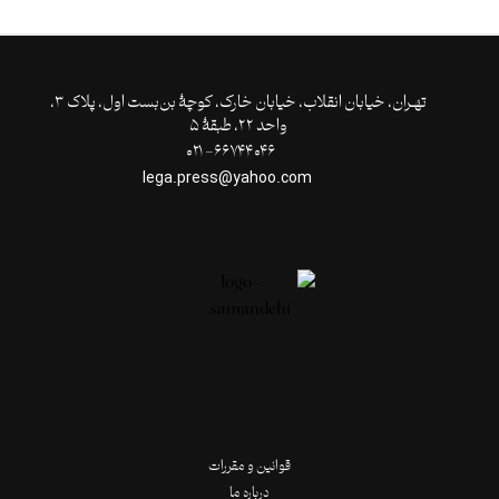
تهـران،‌ خیابان انقلاب، خیابان خارک، کوچۀ بن‌بست اول، پلاک ۳،
واحد ۲۲، طبقۀ ۵
۶۶۷۴۴۰۴۶- ۰۲۱
lega.press@yahoo.com
قوانین و مقررات
درباره ما