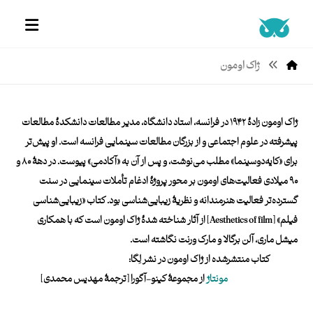
ژاک اومون
ژاک اومون زادۀ ۱۹۴۲ در فرانسه، استاد دانشگاه، مدیر مطالعات دانشکدۀ مطالعات
پیشرفته در علوم اجتماعی و از بزرگان مطالعات سینمایی فرانسه ا‌ست. او پیش‌تر
برای «کایه‌دو‌سینما» مطلب می‌نوشت، و پس از آن به «آکادمی» پیوست. در دهۀ ۸۰ و
۹۰ میلادی فعالیت‌های اومون بر محور پروژۀ ادغام تأملات سینمایی در سنت
گسترده‌تر فعالیت هنرمندانه و نظریۀ زیبایی‌شناسی بود. کتاب «زیبایی‌شناسی
فیلم» [Aesthetics of film] از آثار شناخته شدۀ ژاک اومون است که با همکاری
میشل ماری، آلن برگالا و مارک ورنت نگاشته است.
کتاب‌ منتشرشده از ژاک اومون در نشر لِگا:
مونتاژ
از مجموعۀ کینو-آگورا [ترجمۀ مهدیس محمدی]