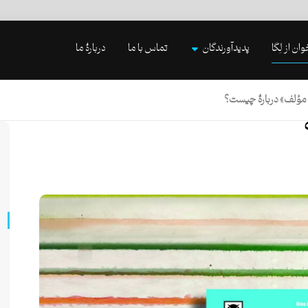
وان از لِگا
پدیدآورندگان
تماس با ما
دربارۀ ما
 مؤلف» دربارۀ چیست؟