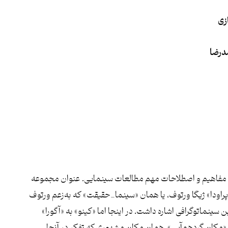
زی
درضا
مفاهیم و اصطلاحات مهم مطالعات سینمایی. عنوان مجموعه
_پراودا» ژیگا ورتوف، یا همان «سینما_حقیقت» که به‌زعم ورتوف
سینماتوگرافی اشاره داشت. در اینجا اما «کینو» به «آگورا»