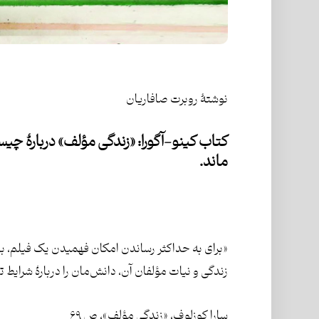
نوشتۀ روبرت صافاریان
کتاب کینو-آگورا: «
زندگی مؤلف
» دربارۀ چی
ماند.
«برای به حداکثر رساندن امکان فهمیدن یک فیلم، باید 
زندگی و نیات مؤلفان آن، دانش‌مان را دربارۀ شرایط 
سارا کوزلوف، «زندگی مؤلف»، ص ۶۹