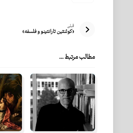
قبلی
«کوئنتین تارانتینو و فلسفه»
مطالب مرتبط ...