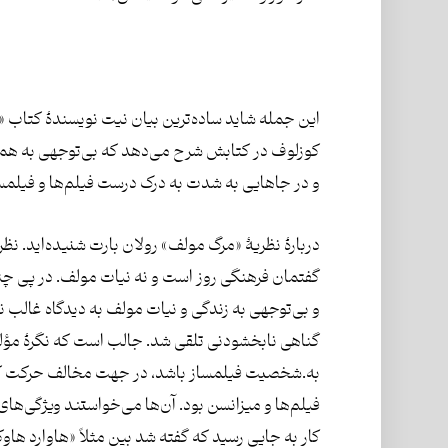
این جمله شاید ساده‌ترین بیان نیت نویسندۀ کتاب «
کوزلوف در کتابش شرح می‌دهد که بی‌توجهی به همین 
و در جاهایی به شدت به درک درست فیلم‌ها و فیلمس
دربارۀ نظریۀ «مرگ مولف» رولان بارت شنیده‌اید. نظر
گفتمان فرهنگی روز است و نه نیات مولف. در پی چنین
و بی‌توجهی به زندگی و نیات مولف به دیدگاه غالب 
گناهی نابخشودنی تلقی شد. جالب است که نگرۀ مؤلف
به.شخصیت فیلمساز باشد، در جهت مخالف حرکت کرد
فیلم‌ها و میزانسن بود. آن‌ها می‌خواستند ویژگی‌های
کار به جایی رسید که گفته شد بین مثلاً «هاوارد ه