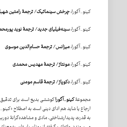
کینو_آگورا:
چرخش سینماتیک/ ترجمۀ رامتین شهبا
کینو_آگورا:
سینه‌فیلیای جدید/
ترجمۀ نوید پورمحم
کینو_آگورا:
میزانس/
ترجمۀ حسام‌الدین موسوی
کینو_آگورا:
مونتاژ/
ترجمۀ مهدیس محمدی
کینو_آگورا:
دکوپاژ/ ترجمۀ قاسم مومنی
مجموعۀ
کینو_آگورا
کوششی بدیع است برای تدقیق 
ارجاع یا شاید هم ادای دینی است به‌ اصطلاحِ «کینو
به قدرت پدیدارشناختی، مادی و مشاهده‌گرانۀ دوربین 