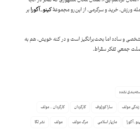
نای «مکان گردهم‌آیی»، همان مکان مشهوری که تفکر در آنجا
مله ورزش، خرید و سرگرمی. از این‌رو مجموعۀ
کینو_آگورا
بر
شخصی و ساده اما بحث‌برانگیز است و در کنه خویش، هم به
ت جمعیِ تفکر سقراط.
ته‌بندی نشده
زندگی مولف
سارا کوزلوف
کارگردان
کارگردان _ مولف
نو_آگورا
مازیار اسلامی
مرگ مولف
مولف
نشر لگا