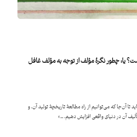
ست؟ یا: چطور نگرۀ مؤلف از توجه به مؤلف غافل
تا آن‌جا که می‌توانیم از راه مطالعۀ تاریخچۀ تولید آن، و
تألیف آن در دنیای واقعی افزایش دهیم. …»