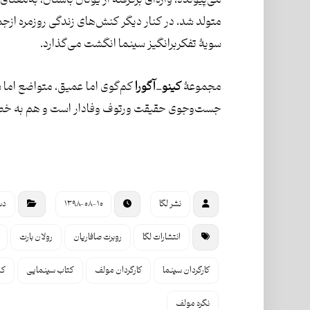
می‌پیوندد، واژه‌ای برگرفته از یونان باستان، به‌مع
متولد شد، در کنار دیگر کنش‌های زندگی روزمره ازج
سویۀ تفکربرانگیز سینما انگشت می‌گذارد.
مجموعۀ
کینو_آگورا
کم‌گوی اما عمیق، متواضع اما 
جست‌وجوی حقیقت ورتوف وفادار است و هم به خصل
نشر لگا
۱۳۹۸-۰۸-۱۰
دس
انتشارات لگا
روبرت صافاریان
رولان بارت
کارگردان سینما
کارگردان مولف
کتاب سینمایی
کی
نگره مولف