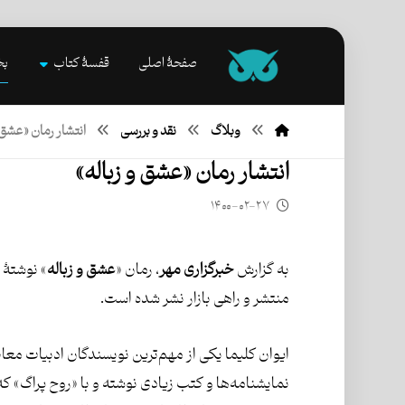
صفحۀ اصلی
قفسۀ کتاب
بخ
وبلاگ
نقد و بررسی
انتشار رمان «عشق و
انتشار رمان «عشق و زباله»
۱۴۰۰-۰۲-۲۷
به گزارش
خبرگزاری مهر
، رمان «
عشق و زباله
» نوشتۀ 
منتشر و راهی بازار نشر شده است.
ایوان کلیما یکی از مهم‌ترین نویسندگان ادبیات معا
نمایشنامه‌ها و کتب زیادی نوشته و با «روح پراگ» که 