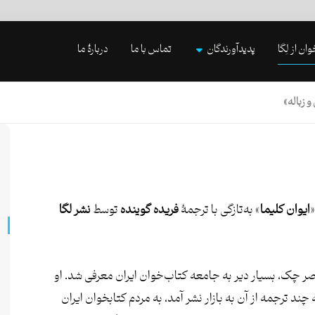
وان از لِگا
پدیدآورندگان
تماس با ما
دربارۀ ما
 زباله»
«
ایوان کلیما
» به‌تازگی با ترجمۀ
فریده گوینده
توسط
نشر لگا
صر چک، بسیار دیر به جامعه کتاب‌خوان ایران معرفی شد. او
چند ترجمه از آن به بازار نشر آمد، به مردم کتابخوان ایران