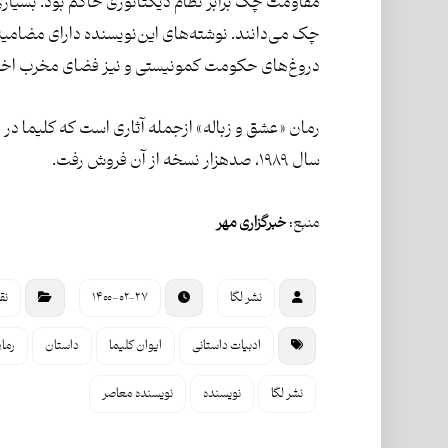
مقاومت چک برابر نظام دیکتاتوری حاکم بود. بسیاری ا
چک می‌دانند. نوشته‌های این‌نویسنده دارای مضامی
دروغ‌های حکومت کمونیستی و نیز فضای مخرب اخلا
رمان «عشق و زباله» ازجمله آثاری است که کلیما در
سال ۱۹۸۹، صدهزار نسخه از آن فروش رفت.
منبع:
خبرگزاری مهر
نشر لگا
۱۴۰۰-۰۲-۲۷
نق
ادبیات داستانی
ایوان کلیما
داستان
رما
نشر لگا
نویسنده
نویسنده معاصر