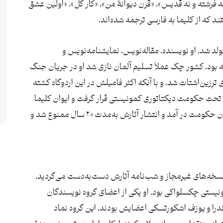
نه فرشته و نه قدیس»، «قرن دیوانۀ من»، «کار گل»، «اولین عشق
ند که از کلیما به فارسی ترجمه شده‌اند.
در پراگ متولد شد. او نویسنده، مقاله‌نویس، نمایشنامه‌نویس و
۱۹۳ زمانی که یک پسربچه بود، کشور چک عملاً تسلیم آلمان نازی شد او در جریان جنگ
 ترِزین‌اشتات شد، و با آنکه اکثر فامیلش در این اردوگاه کشته
 در برد. در سال ۱۹۴۸ چکسلواکی تحت حکومت دیکتاتوری کمونیستی قرار گرفت و ایوان کلیما
به‌عنوان نویسنده‌ای جوان خیلی زود در صف منتقدان حکومت در آمد و انتشار آثارش به‌مدت ۲۰ ‌سال ممنوع شد و
 نسخه‌های غیرمجاز و شب‌نامه آثارش دست‌به‌دست می‌گردید.
نیستی چکسلواکی بود. او یکی از اعضای گروه نویسندگان
درا و یوزف اشکورتسکی اعضایش بودند. این گروه نماد