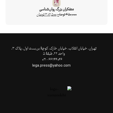
متفکران بزرگ روان‌شناسی
۴۵۰,۰۰۰
تومان
۳۸۲,۵۰۰
تومان
تهـران،‌ خیابان انقلاب، خیابان خارک، کوچۀ بن‌بست اول، پلاک ۳،
واحد ۲۲، طبقۀ ۵
۶۶۷۴۴۰۴۶- ۰۲۱
lega.press@yahoo.com