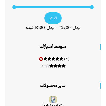
فیلتر
272,000 تومان
—
183,500 تومان
قیمت:
متوسط امتیازات
(۳)
امتیاز
۵
از ۵
(۱)
امتیاز
۴
از
۵
سایر محصولات
برکه [نمایشنامه]