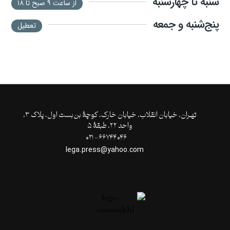
شنبه تا چهارشنبه
از ساعت ۹ صبح تا ۱۸
پنج‌شنبه و جمعه
تعطیل
تهـران،‌ خیابان انقلاب، خیابان خارک، کوچۀ بن‌بست اول، پلاک ۳،
واحد ۲۲، طبقۀ ۵
۶۶۷۴۴۰۴۶- ۰۲۱
lega.press@yahoo.com