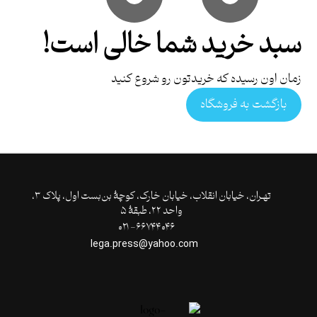
سبد خرید شما خالی است!
زمان اون رسیده که خریدتون رو شروع کنید
بازگشت به فروشگاه
تهـران،‌ خیابان انقلاب، خیابان خارک، کوچۀ بن‌بست اول، پلاک ۳،
واحد ۲۲، طبقۀ ۵
۶۶۷۴۴۰۴۶- ۰۲۱
lega.press@yahoo.com