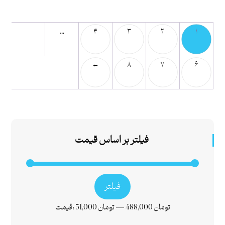
…
۴
۳
۲
۱
←
۸
۷
۶
فیلتر بر اساس قیمت
فیلتر
488,000 تومان
—
51,000 تومان
قیمت: