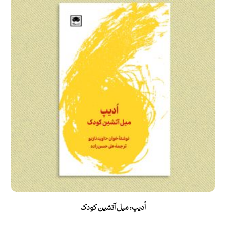
اُدیپ: میل آتشین کودک