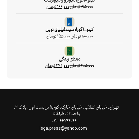
کینو-آگورا: میزانژو و میزانژست
۱۹۵,۰۰۰
تومان
۱۶۶,۰۰۰
تومان
کینو_آگورا: سینه‌فیلیای نوین
۱۸۰,۰۰۰
تومان
۱۵۵,۰۰۰
تومان
معنای زندگی
۲۸۵,۰۰۰
تومان
۲۴۲,۰۰۰
تومان
تهـران،‌ خیابان انقلاب، خیابان خارک، کوچۀ بن‌بست اول، پلاک ۳،
واحد ۲۲، طبقۀ ۵
۶۶۷۴۴۰۴۶- ۰۲۱
lega.press@yahoo.com