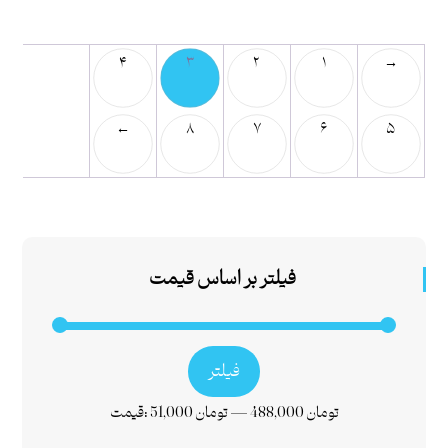
۴
۳
۲
۱
→
←
۸
۷
۶
۵
فیلتر بر اساس قیمت
فیلتر
488,000 تومان
—
51,000 تومان
قیمت: