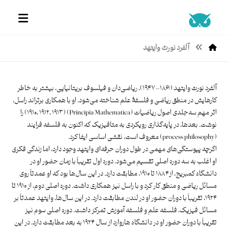
آلفرد نورث وایتهد
آلفرد نورث وایتهد (۱۸۶۱–۱۹۴۷)، ریاضی‌دان و فیلسوف بریتانیایی، بیشتر به خاطر
کارهایش در منطق ریاضی و فلسفهٔ علم شناخته می‌شود. او با همکاری برتراند راسل،
اثر مهم سه‌جلدی اصول ریاضیات (Principia Mathematica) (۱۹۱۰، ۱۹۱۲، ۱۹۱۳) را
نوشت. بعدها، در پایه‌گذاری رویکردی به متافیزیک که اکنون به فلسفه فرایند
(process philosophy) معروف است، نقشی اساسی ایفا کرد.
اگرچه پیوستگی‌های مهمی در طول دوران حرفه‌ای وایتهد وجود دارد، اما زندگی فکری
او اغلب به سه دوره اصلی تقسیم می‌شود. دوره اول تقریباً با زمان حضور او در
دانشگاه کمبریج، از ۱۸۸۴ تا ۱۹۱۰، مطابقت دارد. در این سال‌ها بود که او عمدتاً روی
مسائل ریاضی و منطق کار کرد و با راسل نیز همکاری داشت. دوره اصلی دوم، از ۱۹۱۰ تا
۱۹۲۴، تقریباً با دوران حضور او در لندن مطابقت دارد. در این سال‌ها، وایتهد عمدتاً بر
مسائل فیزیک، فلسفه علم و فلسفه آموزش تمرکز داشت. دوره اصلی سوم نیز
تقریباً با دوران حضور او در دانشگاه هاروارد از سال ۱۹۲۴ به بعد مطابقت دارد. در این