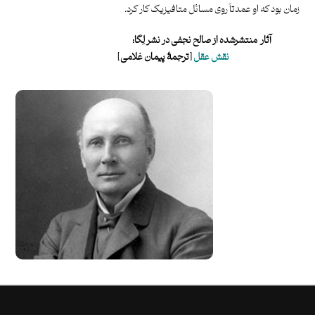
زمان بود که او عمدتاً روی مسائل متافیزیک کار کرد.
آثار منتشرشده از صالح نجفی در نشر لِگا:
نقش عقل
[ترجمۀ پیمان غلامی]