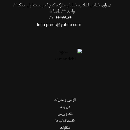
تهـران،‌ خیابان انقلاب، خیابان خارک، کوچۀ بن‌بست اول، پلاک ۳،
واحد ۲۲، طبقۀ ۵
۶۶۷۴۴۰۴۶- ۰۲۱
lega.press@yahoo.com
قوانین و مقررات
درباره ما
نقد و بررسی
قفسه کتاب ها
شکایات