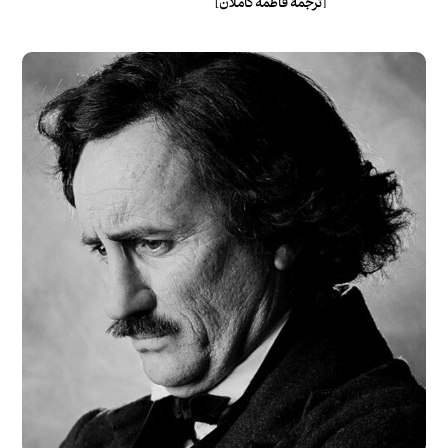
[ترجمۀ فاطمه کاملان]