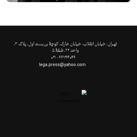
تهـران،‌ خیابان انقلاب، خیابان خارک، کوچۀ بن‌بست اول، پلاک ۳،
واحد ۲۲، طبقۀ ۵
۶۶۷۴۴۰۴۶- ۰۲۱
lega.press@yahoo.com