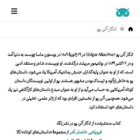
ادگار آلن پو
ادگار آلن پو (
n Poe)
Edgar Alla
در ۱۹ ژانویۀ ۱۸۰۹ در بوستونِ ماساچوست به دنیا آمد
و در ۷ اکتبر ۱۸۴۹ در بولتیمورِ مریلند درگذشت. او نویسنده، شاعر و منتقد ادبی
است، که از او به عنوان پایه‌گذاران جنبش رمانتیک آمریکا یاد می‌شود. داستان‌های
پو به‌خاطر رازآلود و ترسناک‌بودن مشهور هستند. پو از اولین نویسندگان داستان
کوتاه آمریکایی به حساب می‌آید و از او به عنوان مبدع داستان‌های کارآگاهی نیز یاد
می‌شود. همچنین آلن پو از نخستین افرادی بود که از ژانر علمی-‌تخیلی در
داستان‌های خود استفاده کرد.
ادگار آلن پو
.
کتاب‌ منتشرشده از ادگار آلن پو در نشر لِگا:
فروپاشی خانمان آشر
از مجموعۀ «داستان‌های کوتاه» لگا