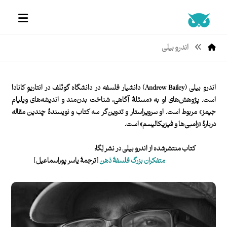
اندرو بیلی
اندرو بیلی (Andrew Bailey)
دانشیار فلسفه در دانشگاه گوئلف در انتاریوِ کانادا
است. پژوهش‌های او به «مسئلۀ آگاهی، شناخت بدن‌مند و اندیشه‌های ویلیام
جیمز» مربوط است. او سرویراستار و تدوین‌گر سه کتاب و نویسندۀ چندین مقاله
دربارۀ «زامبی‌ها و فیزیکالیسم» است.
کتاب‌ منتشرشده از اندرو بیلی در نشر لِگا:
متفکران بزرگ فلسفۀ ذهن
[ترجمۀ یاسر پوراسماعیل]