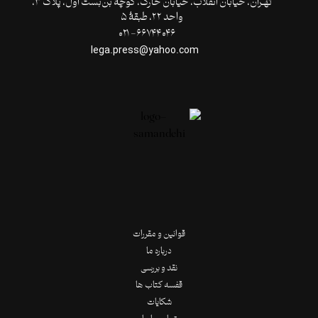
تهـران،‌ خیابان انقلاب، خیابان خارک، کوچۀ بن‌بست اول، پلاک ۳،
واحد ۲۲، طبقۀ ۵
۶۶۷۴۴۰۴۶- ۰۲۱
lega.press@yahoo.com
قوانین و مقررات
درباره ما
نقد و بررسی
قفسه کتاب ها
شکایات