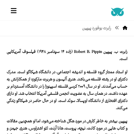
رابرت بوفورد پیپین
رابرت ب. پیپین Robert B. Pippin (زاده ۱۴ سپتامبر ۱۹۴۸) فیلسوف آمریکایی
است.
او استاد ممتاز گروه فلسفه و اندیشه اجتماعی، در دانشگاه شیکاگو است. مدرک
دکترای او در رشته فلسفه می‌باشد. هنری آلیسون و هربرت مارکوزه از همکارانش به
حساب می‌آمدند. او در سال ۲۰۰۹ کرسی فلسفه اسپینوزا را در دانشگاه آمستردام بر
عهده داشت. در همان سال به عضویت انجمن فلسفی آمریکا انتخاب شد. او دارای
دکترای افتخاری از دانشگاه اوپسالا، سوئد است. او در حال حاضر در شیکاگو زندگی
می‌کند.
پیپین بیشتر به خاطر کارش در مورد هگل شناخته می‌شود، اما او همچنین مقالات
و کتاب هایی در مورد کانت، نیچه، پروست، هانا آرنت، لئو اشتراوس، هنری جیمز، و