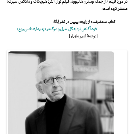
در مورد فیلم (از جمله وسترن هالیوود، فیلم نوآر، آلفرد هیچکاک و داگلاس سیرک)
منتشر کرده است.
کتاب‌ منتشرشده از رابرت پیپین در نشر لِگا:
خود آگاهی نزد هگل: میل و مرگ در «پدیدارشناسی روح»
[ترجمۀ امیر مازیار]