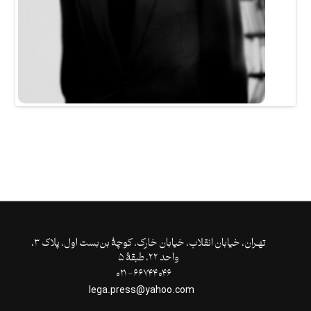
تهـران،‌ خیابان انقلاب، خیابان خارک، کوچۀ بن‌بست اول، پلاک ۳،
واحد ۲۲، طبقۀ ۵
۶۶۷۴۴۰۴۶- ۰۲۱
lega.press@yahoo.com