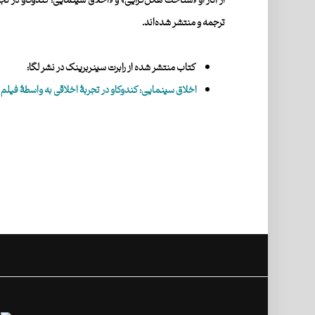
از آثار او «شناخت هگل‌گرایی» و «اخلاق سینمایی: کندوکاو در تج
ترجمه و منتشر شده‌اند.
کتاب منتشر شده از رابرت سینربرینک در نشر لگا:
اخلاق سینمایی: کندوکاو در تجربۀ اخلاقی به واسطۀ فیلم
[