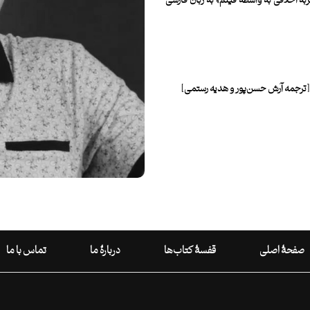
ربۀ اخلاقی به واسطۀ فیلم» به زبان فارسی
ترجمه آرش حسن‌پور و هدیه رستمی]
صفحۀ اصلی
قفسۀ کتاب‌ها
دربارۀ ما
تماس با ما