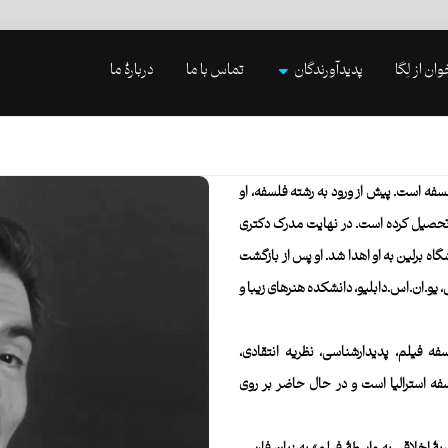
وان از لِگا
پدیدآورندگان
تماس با ما
دربارۀ ما
لیا و استاد فلسفه است. پیش از ورود به رشته فلسفه، او
تحصیل کرده است. در نهایت مدرک دکتری
اه برلین به او اهدا شد. او پس از بازگشت
، یو.ان.اس.دابلیو، دانشکده هنرهای زیبا و
ه فیلم، پدیدارشناسی، نظریه انتقادی،
 استرالیا است و در حال حاضر بر روی