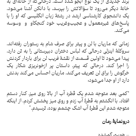
برند جدیدی از یک نوع آبجو شده است. درحالی‌که از خانه‌ای به
خانۀ دیگر می‌رود تا سؤالاتش را بپرسد، با دانکن آشنا می‌شود،
یک دانشجوی کارشناسی ارشد در رشتۀ زبان انگلیسی که او را با
پاسخ‌های غیرمعمول و عجیب‌وغریب خود کنجکاو و وسوسه
می‌کند.
زمانی که ماریان با لن و پیتر برای صرف شام به رستوران رفته‌اند،
سروکلۀ اینزلی درحالی که لباس دختران دبیرستانی را به تن دارد،
پیدا می‌شود تا اولین قسمت از نقشۀ فریب لن برای باردار کردنش
را اجرا کند. درحالی که پیتر، داستان پر ازخونریزی شکار یک
خرگوش را برای لن تعریف می‌کند، ماریان احساس می‌کند بدنش
دارد از او جدا می‌شود:
“کمی بعد متوجه شدم یک قطره آب از بالا روی میز، کنار دستم
افتاد. با انگشتم به قطرۀ آب زدم و روی میز پخشش کردم، از اینکه
متوجه شدم این قطرۀ آب اشک چشمم بوده، ترسیدم.”
درونمایۀ رمان
– هویت گمشده