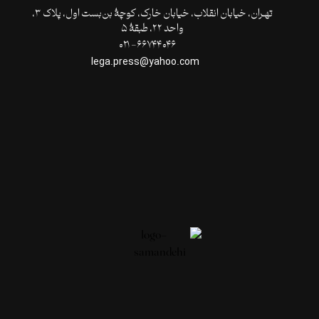
تهـران،‌ خیابان انقلاب، خیابان خارک، کوچۀ بن‌بست اول، پلاک ۳،
واحد ۲۲، طبقۀ ۵
۶۶۷۴۴۰۴۶- ۰۲۱
lega.press@yahoo.com