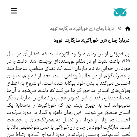
دربارۀ رمان «زن خوراکی»، مارگارت اتوود
دربارۀ رمان «زن خوراکی»، مارگارت اتوود
زن خوراکی
اولین رمان
مارگارت اتوود
است که انتشار آن در سال
۱۹۶۹ باعث تثبت او در مقام نویسنده‌ای برجسته شد. داستان در
مورد زن جوانی به نام ماریان است که دنیای منطقی، ساختارمند
و مصرف‌گرای او در حال فروپاشی است. بعد از نامزدی، ماریان
احساس می‌کند با بدن خود بیگانه شده است. او شروع به اعطای
ویژگی‌های انسانی به خوراکی‌ها می‌کند که باعث می‌شود با آن‌ها
همذات‌پنداری کند. با این تصویر عجیب و نامانوس، ماریان دیگر
نمی‌تواند لب به چیزی بزند، چرا که خوراکی‌ها را به‌مثابۀ یک
انسان متصوّر می‌شود…
این
رمان بامزه و گیرا، در مورد سرکوب
احساسات، زنان و مردان، و تمایل به همرنگ‌شدن با جماعت‌
است. مارگارت اتوود در رمان
زن خوراکی
با حس شوخ­طبعی بالا، با
لحنی کنایه­آمیز و بسیار زیرکانه در مورد ازدواج، گناه و ارتباط بین