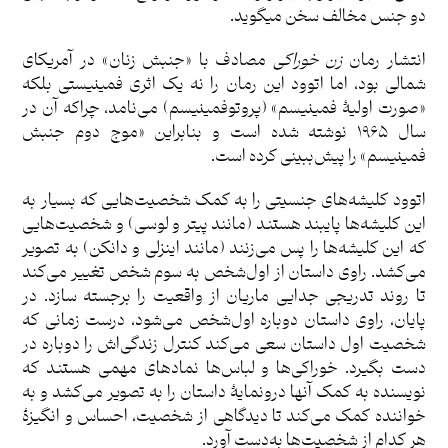
دو جنس مخالف سخن می­گوید.
انتشار رمان
زن خوراکی
مصادف با «جنبش زنان» در آمریکای
شمالی بود، اما اتوود این رمان را نه یک اثری فمینیستی بلکه
«صورت اولیۀ فمینیسم» (پروتوفمینیسم) می‌نامد، چراکه آن در
سال ۱۹۶۵ نوشته شده است و بنابراین «موج دوم جنبش
فمینیسم» را پیش‌ببینی کرده است.
اتوود کلیشه‌های جنسیتی را به کمک شخصیت‌هایی که بسیار به
این کلیشه‌ها پایبند هستند (مانند پیتر و لوسی) و شخصیت‌هایی
که این کلیشه‌ها را پس می‌زنند (مانند اینزلی و دانکن) به تصویر
می‌کشد. راوی داستان از اول‌شخص به سوم‌ شخص تغییر می‌کند
تا روند تدریجی جدایی ماریان از واقعیت را برجسته سازد. در
پایان، راوی داستان دوباره اول‌شخص می‌شود، درست زمانی که
شخصیت اول داستان سعی می‌کند کنترل زندگی‌اش را دوباره در
دست بگیرد. خوراکی‌ها و لباس‌ها نمادهای مهمی هستند که
نویسنده به کمک آنها درونمایۀ داستان را به تصویر می‌کشد و به
خواننده کمک می‌کند تا دیدگاهی از شخصیت، احساس و انگیزۀ
هر کدام از شخصیت‌ها به‌دست آورد.