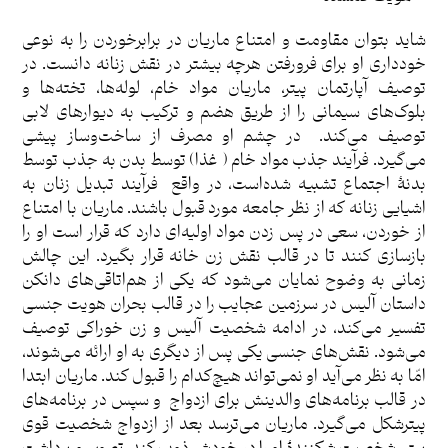
شاید بتوان مقاومت و امتناع ماریان در برابرخوردن را به نوعی
خودداری او برای فرورفتن هرچه بیشتر در نقش زنانه دانست. در
توصیف آپارتمان پیتر، ماریان مواد خام، لوله‌ها، تخته‌ها و
بلوک‌های سیمانی را از طریق هضم و ترکیب به دیوارهای لابی
توصیف می‌کند. در چشم او مصرف از ساخت‌وساز پیشی
می‌گیرد. فرآیند جذب مواد خام ( غذا) توسط بدن به جذب توسط
بدنۀ اجتماع تشبیه شده‌است، در واقع فرآیند تبدیل زنان به
اشیایی زنانه که از نظر جامعه مورد قبول باشند. ماریان با امتناع
از خوردن، سعی در پس زدن مواد اولیه‌ای دارد که قرار است او را
بازسازی کنند تا در قالب نقش زن خانه قرار بگیرد. این چالش
زمانی به وضوح نمایان می‌شود که یکی از هم‌اتاقی‌های دانکن
داستان آلیس در سرزمین عجایب را در قالب بحران هویت جنسی
تفسیر می‌کند، در ادامه شخصیت آلیس و زن خوراکی توصیف
می‌شود. نقش‌های جنسی یکی پس از دیگری به او ارائه می‌شوند،
امّا به نظر می‌آید او نمی‌تواند هیچ‌کدام را قبول کند. ماریان ابتدا
در قالب برنامه‌های والدینش برای ازدواج و سپس در برنامه‌های
پیترشکل می‌گیرد. ماریان می‌ترسد بعد از ازدواج شخصیت قوی