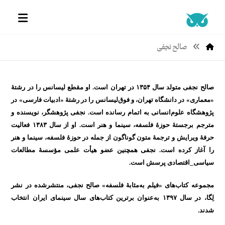
صالح نجفی
صالح نجفی متولد سال ۱۳۵۴ در تهران است. او مقطع لیسانس را در رشتۀ
«معماری» در دانشگاه تهران، و فوق‌لیسانس را در رشتۀ «ادبیات فارسی» در
پژوهشگاه علوم‌انسانی به اتمام رسانده است. نجفی پژوهشگر، نویسنده و
مترجم برجستۀ حوزهٔ فلسفه، سینما و هنر است. او از سال ۱۳۸۳ فعالیت
حرفۀ ویرایش و ترجمۀ متون گوناگون از جمله در حوزۀ فلسفه، سینما و هنر
را آغاز کرده است. نجفی همچنین عضو هیأت علمی مؤسسهٔ مطالعات
سیاسی_اقتصادی پرسش است.
مجموعه کتاب‌های «فیلم به‌‌مثابۀ فلسفه» صالح نجفی، منتشرشده در نشر
لِگا، در سال ۱۳۹۷ به‌عنوان برترین کتاب‌های سال سینمای ایران انتخاب
شدند.