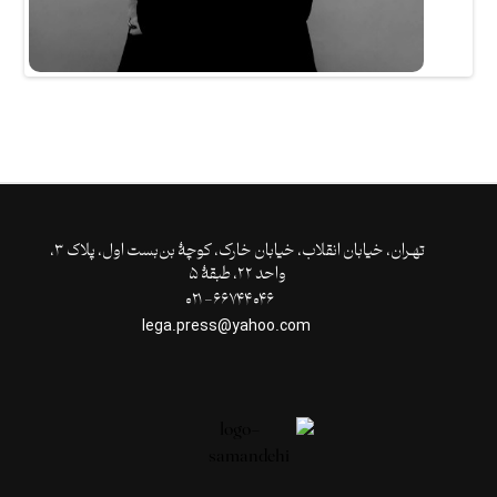
تهـران،‌ خیابان انقلاب، خیابان خارک، کوچۀ بن‌بست اول، پلاک ۳،
واحد ۲۲، طبقۀ ۵
۶۶۷۴۴۰۴۶- ۰۲۱
lega.press@yahoo.com