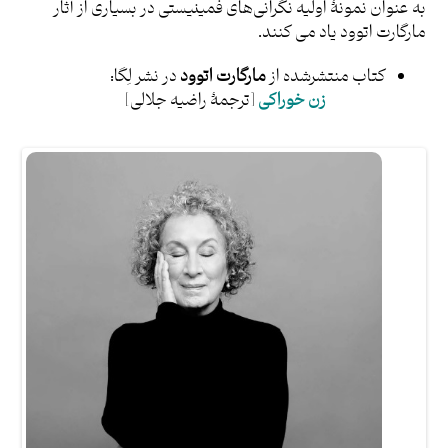
به عنوان نمونۀ اولیه نگرانی‌های فمینیستی در بسیاری از آثار
مارگارت اتوود یاد می کنند.
کتاب‌ منتشرشده از
مارگارت اتوود
در نشر لِگا:
زن خوراکی
[ترجمۀ راضیه جلالی]