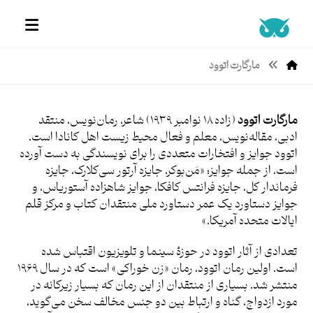
مارگارت اتوود
مارگارت اتوود
(زاده ۱۸ نوامبر ۱۹۳۹) شاعر، رمان‌نویس، منتقد
ادبی، مقاله‌نویس، معلم و فعال محیط زیست اهل کانادا است.
اتوود جوایز و افتخارات متعددی را برای نویسندگی به دست آورده
است، از جمله جوایز؛ «مَن‌بوکر، جایزه آرتور سی‌کلارک، جایزه
فرماندار کل، جایزه فرانتس کافکا، جوایز شاهزاده آستوریاس، و
جوایز دستاورد یک عمر دستاورد ملی منتقدان کتاب و مرکز قلم
ایالات متحده آمریکا.»
تعدادی از آثار اتوود در حوزۀ سینما و تلویزیون اقتباس شده
است. اولین رمان اتوود، رمان «زن خوراکی» است که در سال ۱۹۶۹
منتشر شد. بسیاری از منتقدان از این رمان که بسیار زیرکانه در
مورد ازدواج، گناه و ارتباط بین دو جنس مخالف سخن می­‌گوید،