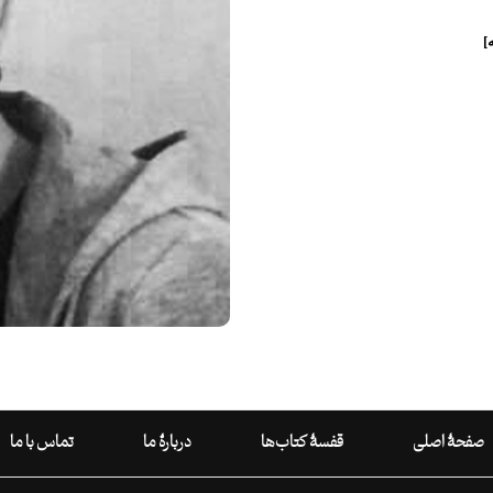
]
صفحۀ اصلی
قفسۀ کتاب‌ها
دربارۀ ما
تماس با ما