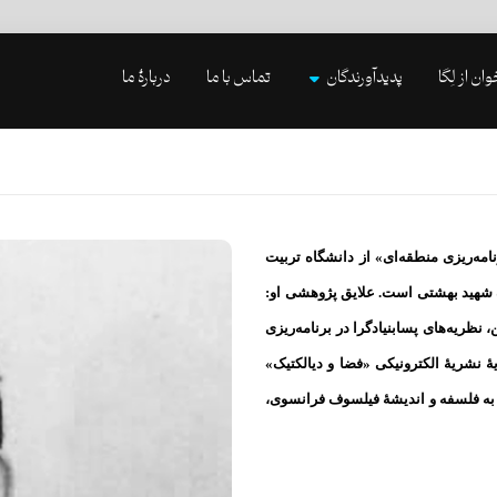
وان از لِگا
پدیدآورندگان
تماس با ما
دربارۀ ما
ناسی ارشد «برنامه‌ریزی منطقه‌ای» از دانشگاه تربیت
شهید بهشتی است. علایق پژوهشی او:
ریه‌‌های پسابنیادگرا در برنامه‌ریزی
نشریۀ الکترونیکی «فضا و دیالکتیک»
 به فلسفه و اندیشۀ فیلسوف فرانسوی،