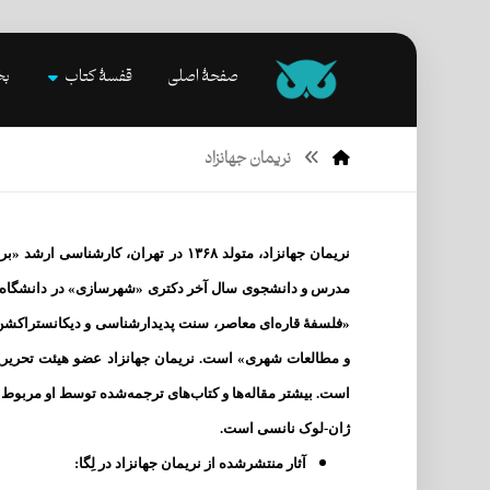
صفحۀ اصلی
قفسۀ کتاب
بخ
نریمان جهانزاد
نریمان جهانزاد، متولد ۱۳۶۸ در تهران، کارش
مدرس و دانشجوی سال آخر دکتری «شهرسازی» در دانشگاه 
«فلسفۀ قاره‌ای معاصر، سنت پدیدارشناسی و دیکانستراکشن، نظ
و مطالعات شهری» است. نریمان جهانزاد عضو هیئت تحریریۀ 
است. بیشتر مقاله‌ها و کتاب‌های ترجمه‌شده توسط او مربوط
ژان-لوک نانسی
است.
آثار منتشرشده از نریمان جهانزاد در لِگا: