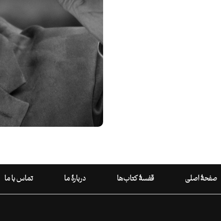
صفحۀ اصلی
قفسۀ کتاب‌ها
دربارۀ ما
تماس با ما