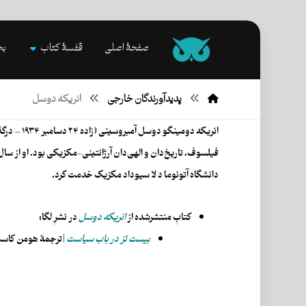
صفحۀ اصلی
قفسۀ کتاب
بخ
پدیدآورندگان خارجی
انریکه دوسل
دانشگاه آتونوما د لا سیوداد مکزیک خدمت کرد.
کتابِ منتشرشده از
انریکه دوسل
در نشرِ لگا:
بیست تز در باب سیاست
[ترجمۀ هومن کاسب