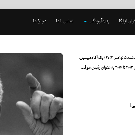
وان از لِگا
پدیدآورندگان
تماس با ما
دربارۀ ما
انریکه دومینگو دوسل آمبروسینی (زاده ۲۴ دسامبر ۱۹۳۴ – درگذشته ۵ نوامبر ۲۰۲۳) یک آکادمیسین،
فیلسوف، تاریخ‌دان و الهی‌دان آرژانتینی-مکزیکی بود. او از سال ۲۰۱۳ تا ۲۰۱۴ به عنوان رئیس موقت
ی]