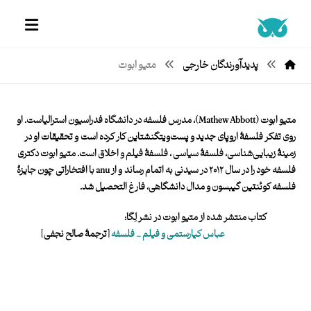
پدیدآورندگان خارجی
متیو ابوت
متیو ابوت (
Mathew Abbott
)، مدرس فلسفه در دانشگاه فدراسیون استرالیاست. او
روی تفکر فلسفۀ اروپای جدید و پست‌ویتگنشتاین کار کرده است
.
و تحقیقات او در
زمینۀ زیبایی‌شناسی، فلسفۀ سیاسی ، فلسفۀ فیلم و اخلاق است. متیو ابوت دکتری
فلسفه خود را در سال ۲۰۱۲ در سیدنی به اتمام رساند
.
و از anu با افتخاراتی چون جایزۀ
فلسفه کوئنتین گیبسون و مدال دانشگاهی، فارغ التحصیل شد.
کتاب منتشر شده از متیو ابوت در نشر لِگا:
عباس کیارستمی و فیلم _ فلسفه
[ترجمۀ صالح نجفی]