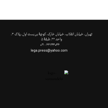
تهـران،‌ خیابان انقلاب، خیابان خارک، کوچۀ بن‌بست اول، پلاک ۳،
واحد ۲۲، طبقۀ ۵
۶۶۷۴۴۰۴۶- ۰۲۱
lega.press@yahoo.com