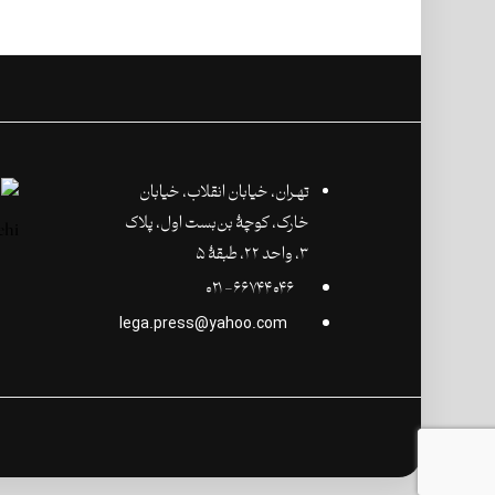
تهـران،‌ خیابان انقلاب، خیابان
خارک، کوچۀ بن‌بست اول، پلاک
۳، واحد ۲۲، طبقۀ ۵
۶۶۷۴۴۰۴۶- ۰۲۱
lega.press@yahoo.com
©