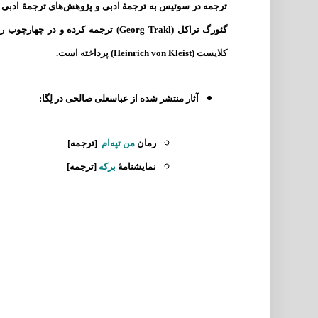
ترجمه در سوئیس به ترجمهٔ ادبی و پژوهش‌های ترجمهٔ ادبی
گئورگ تراکل (
Georg Trakl
) ترجمه کرده و در چهارچوب رس
کلایست (
Heinrich von Kleist
) پرداخته است.
آثار منتشر شده از
عباسعلی صالحی
در لِگا:
رمان
من تپه‌ام
[ترجمه]
نمایشنامهٔ
برکه
[ترجمه]