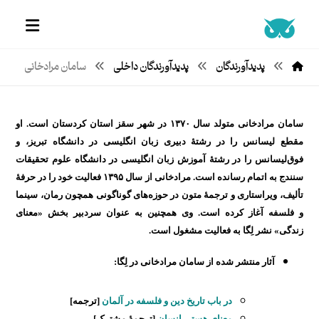
پدیدآورندگان
پدیدآورندگان داخلی
سامان مرادخانی
سامان مرادخانی متولد سال ۱۳۷۰ در شهر سقز استان کردستان است. او
مقطع لیسانس را در رشتۀ دبیری زبان انگلیسی در دانشگاه تبریز، و
فوق‌لیسانس را در رشتۀ آموزش زبان انگلیسی در دانشگاه علوم تحقیقات
سنندج به اتمام رسانده است. مرادخانی از سال ۱۳۹۵ فعالیت خود را در حرفۀ
تألیف، ویراستاری و ترجمۀ متون در حوزه‌های گوناگونی همچون رمان، سینما
و فلسفه آغاز کرده است. وی همچنین به عنوان سردبیر بخش «معنای
زندگی» نشر لِگا به فعالیت مشغول است.
آثار منتشر شده از سامان مرادخانی در لِگا:
در باب تاریخ دین و فلسفه در آلمان
[ترجمه]
معنای هستی انسان
[ترجمۀ مشترک]