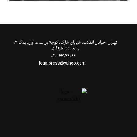
تهـران،‌ خیابان انقلاب، خیابان خارک، کوچۀ بن‌بست اول، پلاک ۳،
واحد ۲۲، طبقۀ ۵
۶۶۷۴۴۰۴۶- ۰۲۱
lega.press@yahoo.com