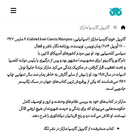
گابریل گارسیا مارکز
گابریل خوزه گارسیا مارکِز
(اسپانیایی
:
Gabriel José García Márquez
؛ ۶ مارس ۱۹۲۷
– ۱۷ آوریل ۲۰۱۴) رمان‌نویس، نویسنده، روزنامه‌نگار، ناشر و فعال
سیاسی کلمبیایی بود. او بین مردم کشورهای آمریکای لاتین با
نام
گابو
یا
گابیتو
(برای محبوبیت) مشهور بود و پس از درگیری با رئیس دولت کلمبیا
و تحت تعقیب قرار گرفتن، در
م
کزیک زندگی می‌کرد. مارکز برندۀ
جایزۀ نوبل
ادبیات
در سال ۱۹۸۲ بود. او را بیش از سایر آثارش به خاطر رمان
صد سال تنهایی
چاپ
۱۹۶۷ می‌شناسند که یکی از پرفروش‌ترین کتاب‌های جهان در سبک
رئالیسم
جادویی
است.
مارکز در کتاب‌های خود به بررسی نظام‌های وحشت و ترور و توصیف کامل
حکومت‌هایی می‌پردازد که برای زندگی و حرمت شهروندان هیچ ارزشی قائل
نیستند. او تلاش می‌کند درد و رنج قربانیان دیکتاتوری را شرح دهد.
کتاب منشرشده از گابریل گارسیا مارکز در نشر لگا: