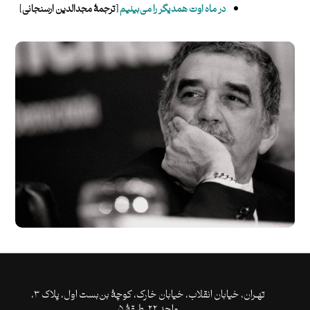
در ماه اوت همدیگر را می‌بینیم
[ترجمۀ مجدالدین ارسنجانی]
تهـران،‌ خیابان انقلاب، خیابان خارک، کوچۀ بن‌بست اول، پلاک ۳،
واحد ۲۲، طبقۀ ۵