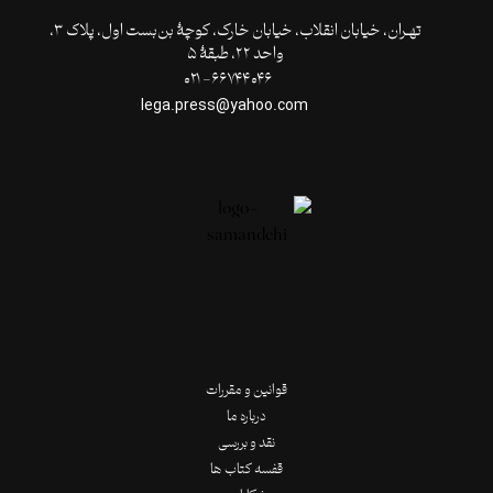
تهـران،‌ خیابان انقلاب، خیابان خارک، کوچۀ بن‌بست اول، پلاک ۳،
واحد ۲۲، طبقۀ ۵
۶۶۷۴۴۰۴۶- ۰۲۱
lega.press@yahoo.com
قوانین و مقررات
درباره ما
نقد و بررسی
قفسه کتاب ها