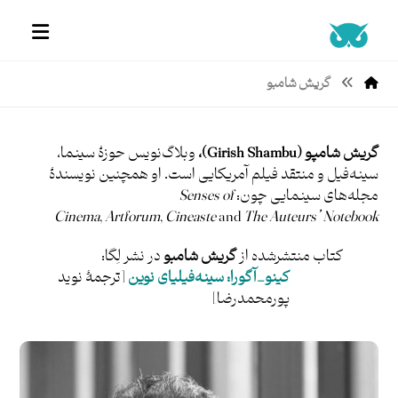
گریش شامبو
گریش شامپو (Girish Shambu)،
وبلاگ‌نویس حوزۀ سینما،
سینه‌فیل و منتقد فیلم آمریکایی است. او همچنین نویسندۀ
مجله‌های سینمایی چون:
Senses of
Cinema
,
Artforum
,
Cineaste
and
The Auteurs’ Notebook
کتاب منتشرشده از
گریش شامبو
در نشر لِگا:
کینو_آگورا: سینه‌فیلیای نوین
[ترجمۀ نوید
پورمحمدرضا]