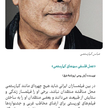
عباس کیارستمی
«عمل فلسفی سینمای کیارستمی»
نويسنده: آرش روحی (روزنامۀ شرق)
در بین فیلمسازان ایرانی شاید هیچ چهره‌ای مانند کیارستمی
محل مناقشه منتقدان نباشد، برخی او را فیلمساز زندگی و
ستایش از طبیعت می‌دانند و بعضی منتقدان او را به ساختن
فیلم‌های توریستی برای ارضای مخاطب غربی و جشنواره‌ها