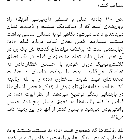
پیدا می‌کند.»
(ص ١٠٠) جاذبه اصلی و فلسفی «ای‌بی‌سی آفریقا» راه
برون‌شدی است که از متافیزیک عینیت و ذهنیت نشان
می‌دهد.و باعث می‌شود نگاهی نو به مسائل اساسی بداهت
مستند بیندازیم. فصل بعدی کتاب درباره فیلم «ده»
کیارستمی است که برخلاف فیلم‌های گذشته‌اش یک زن در
آن نقش اصلی دارد. تمام مدت زمان فیلم در یک فضای
کلاستروفوبیک درون خودرو با احساس خفقان‌دادن به
تماشاگر می‌گذرد. ابوت با روایت داستان و جزئیات
صحنه‌های فیلم تفاوت ساختاری «ده» را با تله ‌رئالیته
(reality TV، برنامه‌های تلویزیونی از زندگی شخصی انسان‌ها)
در بازنمایی زندگی توضیح می‌دهد. از نظر ابوت «ده» در
قیاس با تله رئالیته‌ها به نحوی بسیار پیچیده‌تر مدعی
واقعی‌بودن می‌شود و بسیار کمتر از آنها در این زمینه لاف
می‌زند.
تله رئالیته‌ها که همچون فیلم «ده» نه مستند هستند و نه
داستانی، نمایش زندگی عادی را به شیوه خاصی تباه می‌کنند