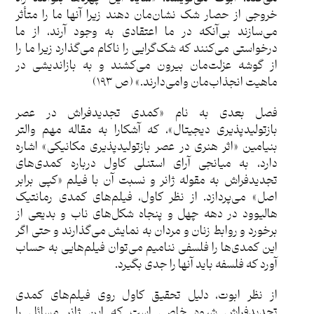
خروجی از حصار شک نشان‌مان دهند زیرا آنها ما را متأثر
می‌سازند بی‌آنکه در ما اعتقادی به وجود آرند، از ما
درخواستی می‌کنند که شک‌گرایی را ناکام می‌گذارد زیرا ما را
از گوشه عزلت‌مان بیرون می‌کشند و به بازاندیشی در
ماهیت انجذاب‌مان وامی‌دارند.» (ص ١٩٣)
فصل بعدی به نام «کمدی تجدیدفراش در عصر
بازتولید‌پذیری دیجیتال»، که آشکارا به مقاله مهم والتر
بنیامین «اثر هنری در عصر بازتولیدپذیری مکانیکی» اشاره
دارد، به میانجی آرای استنلی کاول درباره کمدی‌های
تجدیدفراش به مقوله ژانر و نسبت آن با فیلم «کپی برابر
اصل» می‌پردازد. از نظر کاول، فیلم‌های کمدی رمانتیک
هالیوود در دهه چهل و پنجاه شکل‌های ناب و بدیعی از
برخورد و روابط زنان و مردان به نمایش می‌گذارند و حتی اگر
این کمدی‌ها را فلسفی ننامیم می‌توان فیلم‌هایی به حساب
آورد که فلسفه باید آنها را جدی بگیرد.
از نظر ابوت، دلیل تحقیق کاول روی فیلم‌های کمدی
تجدیدفراش شیوه خاصی است که این ژانر مسائل را