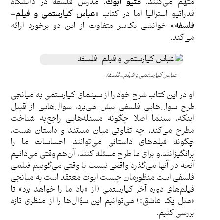
متهم می‌کنند.
متیو ابوت
، مدرس فلسفه در دانشگاه
فدراتیو استرالیا اما در کتاب «
عباس کیارستمی و فیلم-
فلسفه
» خوانشی یک‌سر متفاوت از این دو برخورد ارائه
می‌کند.
عباس کیارستمی و فیلم_فلسفه
او در این کتاب شرح خود را از سینمای کیارستمی به میانجی
طرح سوال‌هایی فلسفی پیش می‌برد، سوال‌هایی از قبیل
اینکه، سینما اصلا چگونه مسئله‌هایی راجع‌به شناخت
مطرح می‌کند، چه تفاوتی میان مستند و داستان هست،
چگونه فیلم‌های داستانی می‌توانند احساسات ما را
برانگیزانند.و برای ما طرح مسئله کنند، آن‌هم وقتی می‌دانیم
آنچه در آنها می‌گذرد واقعی نیست یا وقتی می‌گوییم فیلمی
فلسفی است منظورمان چیست ابوت معتقد است به میانجی
فیلم‌های دوره آخر کیارستمی (از «باد ما را خواهد برد» تا
«مثل یک عاشق») می‌توانیم این سؤال‌ها را از منظری تازه
بررسی کنیم.