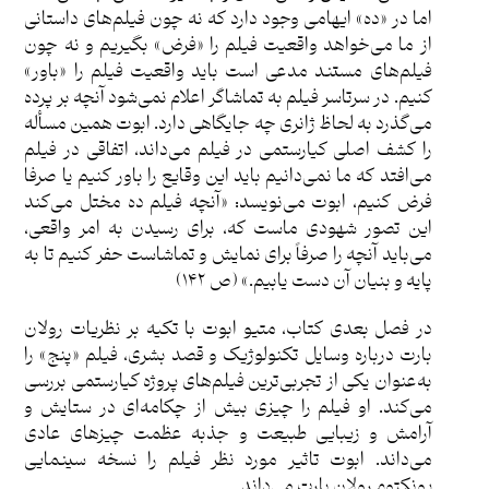
اما در «ده» ایهامی وجود دارد که نه چون فیلم‌های داستانی
از ما می‌خواهد واقعیت فیلم را «فرض» بگیریم و نه چون
فیلم‌های مستند مدعی است باید واقعیت فیلم را «باور»
کنیم. در سرتاسر فیلم به تماشاگر اعلام نمی‌شود آنچه بر پرده
می‌گذرد به لحاظ ژانری چه جایگاهی دارد. ابوت همین مسأله
را کشف اصلی کیارستمی در فیلم می‌داند، اتفاقی در فیلم
می‌افتد که ما نمی‌دانیم باید این وقایع را باور کنیم یا صرفا
فرض کنیم، ابوت می‌نویسد: «آنچه فیلم ده مختل می‌کند
این تصور شهودی ماست که، برای رسیدن به امر واقعی،
می‌باید آنچه را صرفاً برای نمایش و تماشاست حفر کنیم تا به
پایه و بنیان آن دست یابیم.» (ص ١۴٢)
در فصل بعدی کتاب، متیو ابوت با تکیه بر نظریات رولان
بارت درباره وسایل تکنولوژیک و قصد بشری، فیلم «پنج» را
به‌عنوان یکی از تجربی‌ترین فیلم‌های پروژه کیارستمی بررسی
می‌کند. او فیلم را چیزی بیش از چکامه‌‌ای در ستایش و
آرامش و زیبایی طبیعت و جذبه عظمت چیزهای عادی
می‌داند. ابوت تاثیر مورد نظر فیلم را نسخه سینمایی
پونکتوم رولان بارت می‌داند.