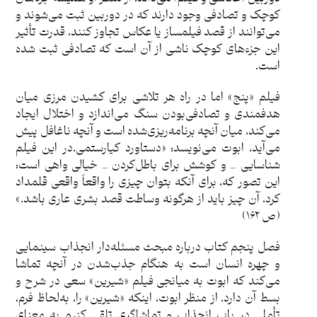
کوچک و تصادفی وجود دارند که در دوربین ثبت می‌شوند و
می‌توانند از قصد فیلمساز یا عکاس تجاوز کنند، قدرت تأثیر
این جزءهای کوچک ناشی از آن است که تصادفی ثبت شده
است.
فیلم «پنج» اما در راه هر تلاشی برای کشیدن مرزی میان
هدفمندی و تصادفی‌بودن سنگ می‌اندازد و اختلال ایجاد
می‌کند، میان آنچه برنامه‌ریزی‌شده است و آنچه ناغافل پیش
می‌آید، ابوت می‌نویسد: «دستاورد کیارستمی.در این فیلم
شناسایی _ و کوشش برای باطل‌کردن _ خیالی واهی است:
این تصور که، برای آنکه بتوان چیزی را واقعاً واقعی قلمداد
کرد، آن چیز باید از هرگونه وساطت قصد بشری عاری باشد.»
(ص ١۶٢)
فصل پنجم کتاب درباره مبحث مسئله‌دار انجذاب سینمایی
و چهره انسان است به هنگام جذب‌شدن در آنچه تماشا
می‌کند که ابوت به میانجی فیلم «شیرین» سعی در شرح و
بسط آن دارد. از منظر ابوت، اینکه «شیرین» را، به‌لحاظ فرم،
تأملی در باب انجذاب و تماشاگری تلقی کنیم به معنای