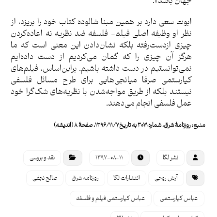
جهان باشد».
ابوت سعی دارد بر همین مبنا شالوده کتاب خود را بریزد، از
نظر او وظیفه اصلی فیلم- فلسفه ضد نظریه نه اعاده‌کردن
چیزی از‌دست‌رفته بلکه نشان‌دادن این معنی است که ما
هرگز آن چیزی را که گمان می‌کردیم از دست داده‌ایم
نمی‌توانستیم در دست داشته باشیم. بر‌این‌اساس، فیلم‌های
کیارستمی صرفا میانجی‌هایی برای طرح مسائل فلسفی
نیستند بلکه از طریق مواجه‌شدن با نظریه‌های شک‌گرا خود
عمل فلسفی انجام می‌دهند.
منبع: روزنامۀ شرق، شماره ۳۰۷۱ به تاريخ ۱۳۹۶/۱۱/۷، صفحۀ ۸ (انديشه)
نشر لگا
۱۳۹۷-۰۸-۱۱
نقد و بررسی
آرش روحی
انتشارات لگا
روزنامه شرق
صالح نجفی
عباس کیارستمی
عباس کیارستمی فیلم و فلسفه