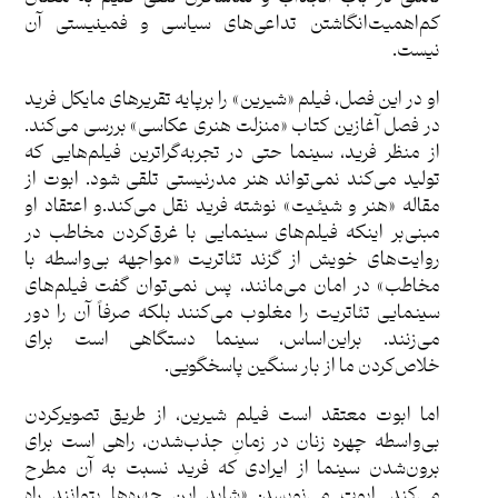
کم‌اهمیت‌انگاشتن تداعی‌های سیاسی و فمینیستی آن
نیست.
او در این فصل، فیلم «شیرین» را برپایه تقریرهای مایکل فرید
در فصل آغازین کتاب «منزلت هنری عکاسی» بررسی می‌کند.
از منظر فرید، سینما حتی در تجربه‌گراترین فیلم‌هایی که
تولید می‌کند نمی‌تواند هنر مدرنیستی تلقی شود. ابوت از
مقاله «هنر و شیئیت» نوشته فرید نقل می‌کند.و اعتقاد او
مبنی‌بر اینکه فیلم‌های سینمایی با غرق‌کردن مخاطب در
روایت‌های خویش از گزند تئاتریت «مواجهه بی‌واسطه با
مخاطب» در امان می‌مانند، پس نمی‌توان گفت فیلم‌های
سینمایی تئاتریت را مغلوب می‌کنند بلکه صرفاً آن را دور
می‌زنند. بر‌این‌اساس، سینما دستگاهی است برای
خلاص‌کردن ما از بار سنگین پاسخگویی.
اما ابوت معتقد است فیلم شیرین، از طریق تصویرکردن
بی‌واسطه چهره زنان در زمانِ جذب‌شدن، راهی است برای
برون‌شدن سینما از ایرادی که فرید نسبت به آن مطرح
می‌کند. ابوت می‌نویسد: «شاید این چهره‌ها بتوانند راه