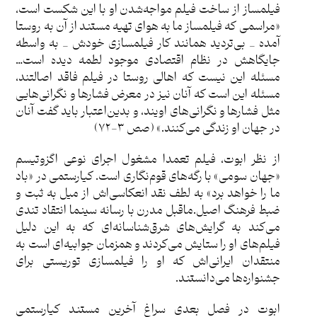
فیلمساز از ساخت فیلم مواجه‌شدن او با این شکست است،
«مراسمی که فیلمساز ما به هوای تهیه مستند از آن به روستا
آمده _ بی‌تردید همانند کار فیلمسازی خودش _ به واسطه
جایگاهش در نظام اقتصادی موجود لطمه دیده است…
مسئله این نیست که اهالی روستا در فیلم فاقد اصالتند،
مسئله این است که آنان نیز در معرض فشارها و نگرانی‌هایی
مثل فشارها و نگرانی‌های اویند، و بدین‌اعتبار باید گفت آنان
در جهان او زندگی می‌کنند.» (صص ٣-٧٢)
از نظر ابوت، فیلم تعمدا مشغول اجرای نوعی اگزوتیسم
«جهان سومی» با رگه‌های قوم‌نگاری است. کیارستمی در «باد
ما را خواهد برد» به لطف نقد انعکاسی‌اش از میل به ثبت و
ضبط فرهنگ اصیل.ماقبل مدرن با رسانه سینما انتقاد تندی
می‌کند به گرایش‌های شرق‌شناسانه‌ای که به این دلیل
فیلم‌های او را ستایش می‌کردند و همزمان جوابیه‎‌ای است به
منتقدان ایرانی‌اش که او را فیلمسازی توریستی برای
جشنواره‌ها می‌دانستند.
ابوت در فصل بعدی سراغ آخرین مستند کیارستمی