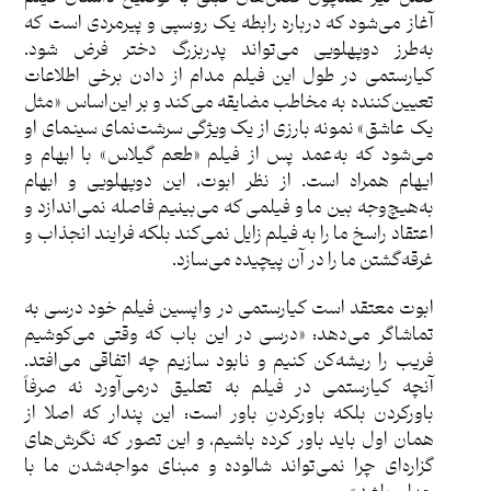
آغاز می‌شود که درباره رابطه یک روسپی و پیرمردی است که
به‌طرز دو‌پهلویی می‌تواند پدربزرگ دختر فرض شود.
کیارستمی در طول این فیلم مدام از دادن برخی اطلاعات
تعیین‌کننده به مخاطب مضایقه می‎‌کند و بر این‌اساس «مثل
یک عاشق» نمونه بارزی از یک ویژگی سرشت‌نمای سینمای او
می‌شود که به‌عمد پس از فیلم «طعم گیلاس» با ابهام و
ایهام همراه است. از نظر ابوت، این دوپهلویی و ابهام
به‌هیچ‌وجه بین ما و فیلمی که می‌بینیم فاصله نمی‌اندازد و
اعتقاد راسخ ما را به فیلم زایل نمی‌کند بلکه فرایند انجذاب و
غرقه‌گشتن ما را در آن پیچیده می‌سازد.
ابوت معتقد است کیارستمی در واپسین فیلم خود درسی به
تماشاگر می‌دهد: «درسی در این باب که وقتی می‌کوشیم
فریب را ریشه‌کن کنیم و نابود سازیم چه اتفاقی می‌افتد.
آنچه کیارستمی در فیلم به تعلیق درمی‌آورد نه صرفاً
باور‌کردن بلکه باورکردنِ باور است: این پندار که اصلا از
همان اول باید باور کرده باشیم، و این تصور که نگرش‌های
گزاره‌ای چرا نمی‌تواند شالوده و مبنای مواجه‌شدن ما با