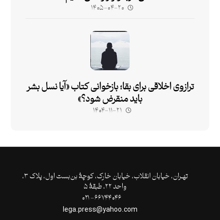
۱۴۰۵-۰۴-۲۰
ترازوی اخلاقی برای بقا؛ بازخوانی کتاب «آیا نسل بشر
باید منقرض شود؟»
۱۴۰۴-۱۱-۲۱
تهـران،‌ خیابان انقلاب، خیابان خارک، کوچۀ بن‌بست اول، پلاک ۳،
واحد ۲۲، طبقۀ ۵
۶۶۷۴۴۰۴۶- ۰۲۱
lega.press@yahoo.com