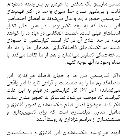
مسیر مارپیچ یک شخص یا خودرو بر پس‌زمینه منظره‌ای
ثابت و بی‌تغییر، بسان خط سیری واحد در اکثر فیلم‌های
کیارستمی حضور دارند و بدل می‌شوند به امضای اختصاصی
این سینما که به رغم تکین‌بودن، در عین حال تکرار
امضاهای قبلی است. خصلت انعکاسی در «باد ما را خواهد
برد.» در حد اعلای آن در کار است. کیارستمی، تا حدودی
شبیه به تکنیک‌های فاصله‌گذاری، همزمان ما را به یاد
ساخته‌شدگی تصاویر می‌اندازد و هم از ما تقاضا می‌کند با
تمام وجود به ‌آنها توجه کنیم.
«اگر کیارستمی بین ما و جهان فاصله می‌اندازد، این
فاصله‌گذاری ما را به صمیمیت و قرابتی تازه با امر واقعی
می‌کشاند». (ص ۶٧) کار کیارستمی در فیلم به این علت
گیراست که موجب می‌شود تماشاگر به تصویر مدرن سنت
فکر کند. موضوع اصلی فیلم شکسته‌شدن تصویر فانتزی و
ماقبل مدرن فیلمسازی است که برای تصویربرداری و
مستند‌سازی از مراسم عزاداری به روستا آمده.
ابوت می‌نویسد شکسته‌شدن این فانتزی و دست‌کشیدن