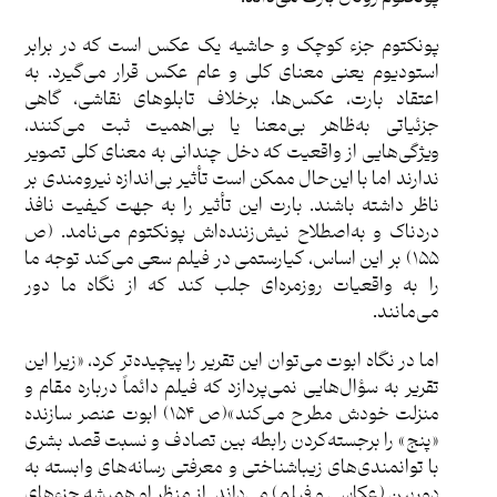
پونکتوم جزء کوچک و حاشیه یک عکس است که در برابر
استودیوم یعنی معنای کلی و عام عکس قرار می‌گیرد. به
اعتقاد بارت، عکس‌ها، برخلاف تابلوهای نقاشی، گاهی
جزئیاتی به‌ظاهر بی‌معنا یا بی‌اهمیت ثبت می‌کنند،
ویژگی‌هایی از واقعیت که دخل چندانی به معنای کلی تصویر
ندارند اما با این‌حال ممکن است تأثیر بی‌اندازه نیرومندی بر
ناظر داشته باشند. بارت این تأثیر را به جهت کیفیت نافذ
دردناک و به‌اصطلاح نیش‌زننده‌اش پونکتوم می‌نامد. (ص
١۵۵) بر این اساس، کیارستمی در فیلم سعی می‌کند توجه ما
را به واقعیات روزمره‌ای جلب کند که از نگاه ما دور
می‌مانند.
اما در نگاه ابوت می‌توان این تقریر را پیچیده‌تر کرد، «زیرا این
تقریر به سؤال‌هایی نمی‌پردازد که فیلم دائماً درباره مقام و
منزلت خودش مطرح می‌کند»(ص ١۵۴) ابوت عنصر سازنده
«پنج» را برجسته‌کردن رابطه بین تصادف و نسبت قصد بشری
با توانمندی‌های زیباشناختی و معرفتی رسانه‌های وابسته به
دوربین (عکاسی و فیلم) می‌داند. از منظر او همیشه جزءهای