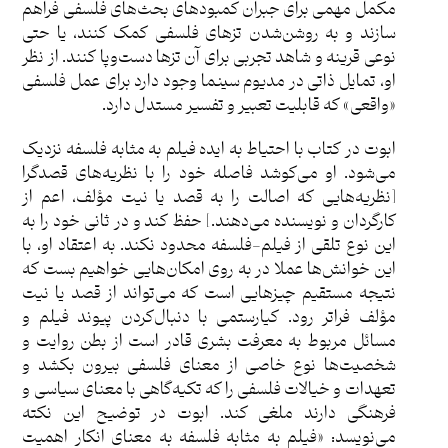
مکمل مهمی برای جبران کمبودهای بحث‌های فلسفی فراهم
سازند و به روشن‌شدن تزهای فلسفی کمک کنند، یا حتی
نوعی قرینه و شاهد تجربی برای آن تزها دست‌و‌پا کنند. از نظر
او، تمایل ذاتی در مدیوم سینما وجود دارد برای عمل فلسفی
«واقعی» که قابلیت تعبیر و تفسیر مستدل دارد.
ابوت در کتاب با احتیاط به ایده فیلم به مثابه فلسفه نزدیک
می‌شود. او می‌کوشد فاصله خود را با نظریه‌های قصدگرا
[نظریه‌هایی که اصالت را به قصد یا نیت مؤلف، اعم از
کارگردان و نویسنده می‌دهند.] حفظ کند و در ثانی خود را به
این نوع تلقی از فیلم-فلسفه محدود نکند. به اعتقاد او، با
این خوانش‌ها عملا در به روی امکان‌هایی خواهیم بست که
نتیجه مستقیم چیزهایی است که می‌تواند از قصد یا نیت
مؤلف فراتر رود. کیارستمی با دنبال‌کردن پیوند فیلم و
مسائل مربوط به معرفت بشری قادر است از بطن روایت و
شخصیت‌ها نوع خاصی از معنای فلسفی بیرون بکشد و
تعهدات و خیالات فلسفی را که تکیه‌گاهی با معنای سیاسی و
فرهنگی دارند ملغی کند. ابوت در توضیح این نکته
می‌نویسد: «فیلم به مثابه فلسفه به معنای انکار اهمیت