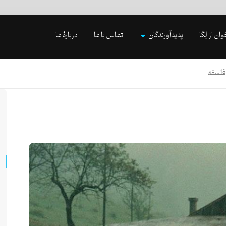
وان از لِگا
پدیدآورندگان
تماس با ما
دربارۀ ما
 فلسفه