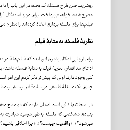
روشن‌ساختن طرح مسئله که بحث در این باب را دامن 
مطرح شده، خواهیم پرداخت. برای مورد استدلال قرا
فیلم‌ها برای فلسفه‌پردازی اتخاذ کرده‌اند را مطرح می
نظریۀ فلسفه به‌مثابۀ فیلم
برای ارزیابیِ امکان‌پذیری این ایده که فیلم‌ها قادر 
ادعای مدافعانِ، نظریۀ فیلم به‌مثابۀ فلسفه داشته با
کلی وجود دارد. اولی که پیش‌تر ذکر کردم این امر ا
چیزی یک مسئلۀ فلسفی می‌سازد؟ این پرسش پرمناقش
در اینجا تنها کافی است اذعان داریم که دو منبع م
بنیادی مشخصی که فلسفه به‌طور مرسوم مبادرت به پا
می‌شود؟»، «واقعیت چیست؟»، «چرا اخلاقی باشیم؟» 