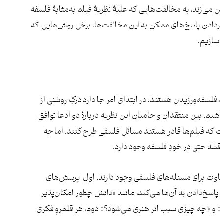
می‌زند، به مخالفت‌هایی.که علیۀ نظریۀ فیلم به‌مثابۀ فلسفه
ردادن پاسخ‌های ممکن به این مخالفت‌ها، برخی روش‌هایی.که
‌سازیم.
به فلسفه‌ورزیدن هستند، در ابتدای امر جا دارد درکِ روشنی از
شیم. بین منتقدان و حامیان این نظریه دربارۀ دو ادعا توافق
ست که فیلم‌ها قادر هستند مسائل فلسفی طرح کنند. اما چه
ه حتی در خودِ فلسفه وجود دارد.
تفاوت برای مسئله‌های فلسفی وجود دارند. اول، پرسش‌های
سخ‌دادن به آن‌ها می‌کند، مانند «دانش چطور امکان‌پذیر
و «چه چیزی سبب اثر هنری می‌شود؟» دوم، هر قلمروِ فکری