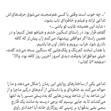
“… چه خوب است وقتی با کسی هم‌صحبت می‌شوی حرف‌های‌اش
تداعی ترانه و فیلم و خاطره‌ای ناب بشود.
« شاید این همیشه غایب تو باشی …»
گفتم: قرار بود در راستای تسکین خشم و هیاهو عمل کنیم! و در
همین راستا اگر موافقی پیشنهاد می‌کنم زان پیش‌تر که کافه
نادری شود خراب، برویم و ناهار اون‌جا باشیم.
با همان لبخند کم‌رنگ و پلک‌هایی که سنگین بسته می‌شد گفت:
خیلی موافق‌ام! یه‌وقت دیدی امروز آخرین روز کافه بود، والا!”
(صفحه ۵۳ کتاب)
تداعی یکی از ساختارهای روایتیِ این رمان را شکل می‌دهد و ما را
حواله می‌کند به خاطره‌ای و یا داستانی از آدم‌های درگیر ماجرا و از
این شاخه به آن شاخه پریدن‌هایی که به‌درستی مسیر را به انتها
می‌کشاند تا به جایی برسیم که برجی درست به مانند یک قارچ
سمی بتنی بدقواره بر زمینی که روزگاری خانه آبا اجدادی راوی