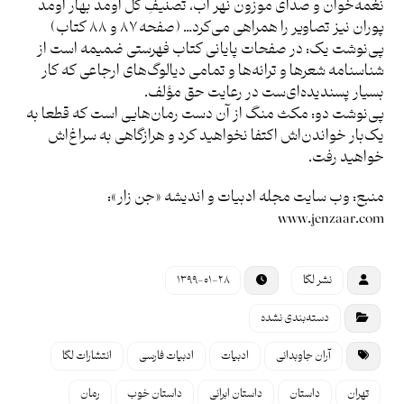
نغمه‌خوان و صدای موزون نهر آب، تصنیفِ گل اومد بهار اومد
پوران نیز تصاویر را همراهی می‌کرد… (صفحه ۸۷ و ۸۸ کتاب)
پی‌نوشت یک: در صفحات پایانی کتاب فهرستی ضمیمه است از
شناسنامه شعرها و ترانه‌ها و تمامی دیالوگ‌های ارجاعی که کار
بسیار پسندیده‌ای‌ست در رعایت حق مؤلف.
پی‌نوشت دو: مکث منگ از آن دست رمان‌هایی است که قطعا به
یک‌بار خواندن‌اش اکتفا نخواهید کرد و هرازگاهی به سراغ‌اش
خواهید رفت.
منبع: وب سایت مجله ادبیات و اندیشه «جن زار»:
www.jenzaar.com
نشر لگا
۱۳۹۹-۰۱-۲۸
دسته‌بندی نشده
آران جاوبدانی
ادبیات
ادبیات فارسی
انتشارات لگا
تهران
داستان
داستان ابرانی
داستان خوب
رمان