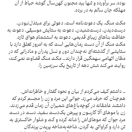
بوده، سر برآورده و تنها بید مجنون کهن‌سال گوشه حیاط از آن
مهلکه جان سالم به در برده.
مکث منگ، یک دعوت‌نامه است، دعوتی برای مبتذل‌نبودن،
درست‌دیدن، درست‌شنیدن، دعوت به ستایش موسیقی، دعوت به
حفاظت بناهای زیبای قدیمی، دعوت به استشمام هوای تازه.
مکث منگ از آن دست رمان‌هایی است که به امروز تعلق دارد با
ستایشی از گذشته‌ای نه‌چندان دور، و نسل پدران و مادرانی که در
مظان اتهامی سهمگین قرار دارند… مکث منگ قضاوت نمی‌کند؛
روایت می‌کند شش دهه از تاریخ یک سرزمین را.
… داشتم کیف می‌کردم از بیان و نحوه گفتار و خاطرات‌اش.
هم‌چنان که حرف می‌زد، جوانیِ این مرد و زن را مجسم کردم که
داشتند عاشقانه در کوچه‌باغ‌های شمیرانِ آن زمان قدم می‌زدند،
زن با موهای آلا گارسون و پیرهن یک‌دست سفید، دست در دست
مرد جوان که موهای‌اش را شانه کرده و کت و شلوار خاکستری به
تن دارد و کراواتی به گردن، شاخه‌به‌شاخه پریدن پرندگان