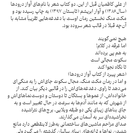
از علی کاظمیان قبل از این، دو کتاب شعر با نام‌های آواز درودها
(سال ۱۳۸۶) و آوار ابریشم (تابستان ۱۳۹۷) به چاپ رسیده بود و
مکث منگ نخستین رمان اوست با دغدغه‌هایی تقریباً مشابه با
آن‌چه قبلاً در قالب شعر سروده بود.
هیچ نمی‌گویند
اما غرقه در کلام‌!
به هم پی برده‌اند
سکوت مجالی است
تا نگاه نجوا کند
(شعر پیبرد از کتاب آواز درودها)
و اما در رمانِ مکث منگ، مجال سکوت جای‌اش را به منگی‌ای
می‌دهد تا راوی، دغدغه‌های‌اش را در قالبی دیگر بیان کند، از
خانواده‌اش، از عموها و بستگان تا دوستان و دوست‌نماهای‌اش و
از شهرش که به‌ مانند آدم‌ها به سرعت در حال تغییر است و به
جای بناهای زیبای یکی دو طبقه ویلایی، برج‌های نتراشیده
نخراشیده‌ای سر به آسمان می‌گذارند.
صدای مزاحم ماشین‌های ساختمانی به‌طرز لاینقطعی دارد مانع
شنیدن نواها و ترانه‌های زیبای سالیان گذشته را می‌گیرد ولی