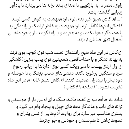
راوی، مصرانه به بازگویی با صدای بلند ترانه‌ها می‌پردازد تا یادآور
زیبایی گذشته باشد.
” … ای کاش هیچ خبر بدی توی اردی‌بهشت به گوش کسی نرسد!
کاشکی آدم‌ها لااقل توی اردی‌بهشت به‌خاطر ترافیک و رانندگی بد
با همدیگر دعوا نکنند و به هم بد و بیراه نگویند، از پنجره ماشین
آشغال توی خیابان نریزند.
ای‌کاش در این ماه هیچ راننده‌ای نصف شب توی کوچه بوق نزند
به بهانه تشکر و یا خداحافظی، همچنین توی پمپ بنزین! کاشکی
از اول اردی‌بهشت تا سی‌ویکم کسی توی اداره‌ها با ارباب رجوع
سرد و سنگین برخورد نکند، منشی‌های مطب پزشکان با حوصله و
مودب‌تر با بیماران صحبت کنند. ای‌کاش هیچ خانه‌ای در این ماه
تخریب نشود .” (صفحه ۶۸ کتاب)
شاید به جرأت بتوان گفت مکث منگ برای اولین بار از موسیقی و
ترانه‌های ناب و ماندگار دهه‌های چهل و پنجاه وام می‌گیرد و
بستری مناسب می‌سازد برای روایت آدم‌هایی از نسل پدران و
عموهای‌اش تا هم‌نسلان و خودش و جوان‌ترها.