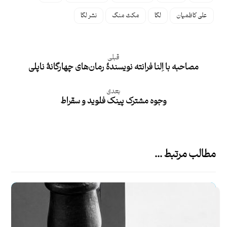
علی کاظمیان
لگا
مکث منگ
نشر لگا
قبلی
مصاحبه با اِلنا فرانته نویسندۀ رمان‌های چهارگانۀ ناپلی
بعدی
وجوه مشترک پینک‌ فلوید و سقراط
مطالب مرتبط ...