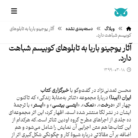
وبلاگ
دسته‌بندی نشده
آثار یوجینو باربا به تابلوهای
کوبیسم شباهت دارد.
آثار یوجینو باربا به تابلوهای کوبیسم شباهت
دارد.
۱۳۹۹-۰۳-۱۸
محسن تمدنی‌نژاد در گفت‌وگو با
خبرگزاری کتاب
ایران
(
ایبنا
)
دربارۀ مجموعه «تئاتر به‌مثابۀ زندگی» که تاکنون
چهار اثر «
درخت
»، «
نمک
»، «
ایتسی بیتسی
» و «
ایستر
» با ترجمۀ
ایشان در نشر لگا منتشر شده است، اظهار کرد: این اثر مجموعه‌ای
ده جلدی از اجراهای مطرح گروه اودین تئاتر است.که هرکدام از
این کتاب‌ها هم متن اجرا‌یی آن نمایش را شامل می‌شود و هم
اضافه بر آن مقالاتی درباره شیوۀ کار و چگونگی شکل‌گیری اثر از