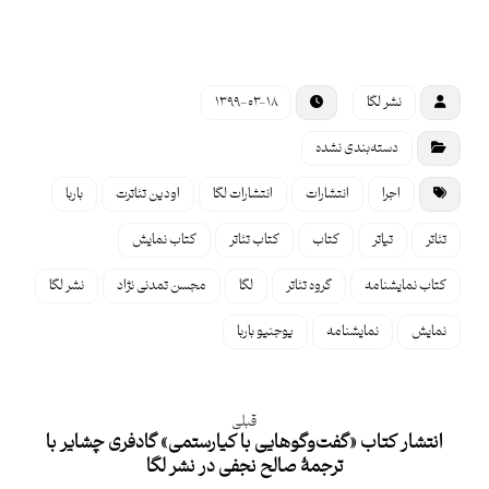
نشر لگا
۱۳۹۹-۰۳-۱۸
دسته‌بندی نشده
اجرا
انتشارات
انتشارات لگا
اودین تئاترت
باربا
تئاتر
تیاتر
کتاب
کتاب تئاتر
کتاب نمایش
کتاب نمایشنامه
گروه تئاتر
لگا
مجسن تمدنی نژاد
نشر لگا
نمایش
نمایشنامه
یوجنیو باربا
قبلی
انتشار کتاب «گفت‌وگوهایی با کیارستمی» گادفری چشایر با
ترجمۀ صالح نجفی در نشر لگا