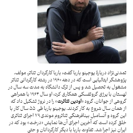
تمدنی‌نژاد دربارۀ یوجینو باربا گفت: باربا کارگردان تئاتر، مولف،
پژوهشگر ایتالیایی است که در دهه ۱۹۶۰ در رشته کارگردانی تئاتر
مشغول به تحصیل شد و پس از ترک دانشگاه به مدت سه سال در
لهستان با یرژی گروتفسکی همکاری کرد؛ او سال ۱۹۶۴ با همراهی
گروهی از جوانان، گروه «
اودین تئاترت
» را در نروژ تشکیل داد که
از همان سال شروع به کار کردند. یوجینو باربا طی ۵۵ سال کار با
این گروه و آنسامبل بینافرهنگی تئاتروم موندی ۷۹ اجرای تئاتری
خلق کرده است که آخرین اجرای آن‌ها نمایش «درخت» بود که در
ایران نیز اجرا شد. تفاوت باربا با دیگر کارگردانان و حتی