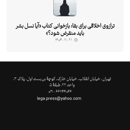
ترازوی اخلاقی برای بقا؛ بازخوانی کتاب «آیا نسل بشر
باید منقرض شود؟»
۱۴۰۴-۱۱-۲۱
تهـران،‌ خیابان انقلاب، خیابان خارک، کوچۀ بن‌بست اول، پلاک ۳،
واحد ۲۲، طبقۀ ۵
۶۶۷۴۴۰۴۶- ۰۲۱
lega.press@yahoo.com