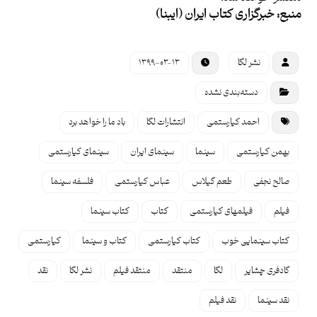
منبع: خبرگزاری کتاب ایران (ایبنا)
نشر لگا
۱۳۹۹-۰۳-۱۳
دسته‌بندی نشده
احمد کیارستمی
انتشارات لگا
باد ما را خواهد برد
بهمن کیارستمی
سینما
سینمای ایران
سینمای کیارستمی
صالح نجفی
طعم گیلاس
عباس کیارستمی
فلسفه سینما
فیلم
فیلمهای کیارستمی
کتاب
کتاب سینما
کتاب سینمایی خوب
کتاب کیارستمی
کتاب و سینما
کیارستمی
گادفری چشایر
لگا
منتقد
منتقد فیلم
نشر لگا
نقد
نقد سینما
نقد فیلم