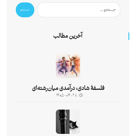
جستجو
آخرین مطالب
فلسفۀ شادی: درآمدی میان‌رشته‌ای
۱۴۰۵-۰۴-۲۸