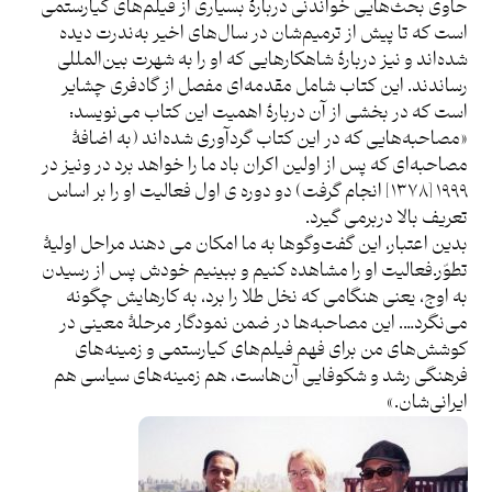
حاوی بحث‌هایی خواندنی دربارۀ بسیاری از فیلم‌های کیارستمی
است که تا پیش از ترمیم‌شان در سال‌های اخیر به‌ندرت دیده
شده‌اند و نیز دربارۀ شاهکارهایی که او را به شهرت بین‌المللی
رساندند. این کتاب شامل مقدمه‌ای مفصل از گادفری چشایر
است که در بخشی از آن دربارۀ اهمیت این کتاب‌ می‌نویسد:
«مصاحبه‌هایی که در این کتاب گردآوری شده‌اند (به اضافۀ
مصاحبه‌ای که پس از اولین اکران باد ما را خواهد برد در ونیز در
۱۹۹۹ [۱۳۷۸] انجام گرفت) دو دوره ی اول فعالیت او را بر اساس
تعریف بالا دربرمی گیرد.
بدین اعتبار، این گفت‌وگوها به ما امکان می دهند مراحل اولیۀ
تطوّر.فعالیت او را مشاهده کنیم و ببینیم خودش پس از رسیدن
به اوج، یعنی هنگامی که نخل طلا را برد، به کارهایش چگونه
می‌نگرد…. این مصاحبه‌ها در ضمن نمودگار مرحلۀ معینی در
کوشش‌های من برای فهم فیلم‌های کیارستمی و زمینه‌های
فرهنگی رشد و شکوفایی آن‌هاست، هم زمینه‌های سیاسی هم
ایرانی‌شان.»