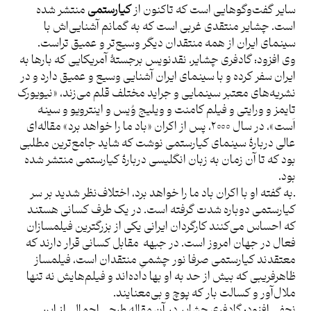
سایر گفت‌وگوهایی است که تاکنون از
کیارستمی
منتشر شده
است. چشایر منتقدی غربی است که به گمانم آشنایی‌اش با
سینمای ایران از همه منتقدان دیگر وسیع‌تر و عمیق تراست.
وی افزود: گادفری چشایر، نقدنویس برجستۀ آمریکایی که بارها به
ایران سفر کرده و با سینمای ایران آشنایی وسیع و عمیق دارد و در
نشریه‌های معتبر سینمایی و جراید مختلف قلم می‌زند، «نیویورک
تایمز و ورایتی و فیلم کامنت و ویلیج وُیس و اینترویو و سینه
اَست»، در سال ۲۰۰۰، پس از اکران «باد ما را خواهد برد» مقاله‌ای
عالی دربارۀ سینمای کیارستمی نوشت که شاید جامع‌ترین مطلبی
بود که تا آن زمان به زبان انگلیسی دربارۀ کیارستمی منتشر شده
بود.
.به گفته او با اکران باد ما را خواهد برد، اختلاف‌نظر شدید بر سر
کیارستمی دوباره شدت گرفته است. در یک طرف کسانی هستند
که احساس می‌کنند کارگردان ایرانی یکی از بزرگترین فیلمسازان
فعال در جهان امروز است. در جبهه مقابل کسانی قرار دارند که
معتقدند کیارستمی صرفا نور چشمیِ منتقدان است، فیلمساز
ظاهرفریبی که بیش از حد به او بها داده‌اند و فیلم‌هایش نه تنها
ملال‌آور و کسالت بار که پوچ و بی‌معنایند.
نجفی افزود: گادفری چشایر در آن مقاله طرحی اجمالی از این