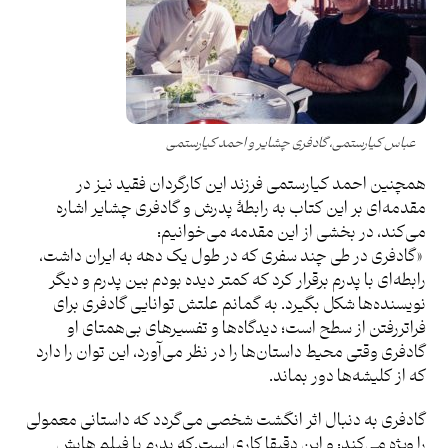
عباس کیارستمی، گادفری چشایر و احمد کیارستمی
همچنین احمد کیارستمی فرزند این کارگردان فقید نیز در
مقدمه‌ای بر این کتاب به رابطۀ پدرش و گادفری چشایر اشاره
می‌کند، در بخشی از این مقدمه می‌خوانیم:
«گادفری در طی چند سفری که در طول یک دهه به ایران داشت،
رابطه‌ای با پدرم برقرار کرد که کمتر دیده بودم بین پدرم و دیگر
نویسنده‌ها شکل بگیرد. به گمانم علتش توانایی گادفری برای
فراتررفتن از سطح است؛ دیدگاه‌ها و تفسیرهای بی‌همتای او
گادفری وقتی محیط داستان‌ها را در نظر می‌آورد، این توان را دارد
که از کلیشه‌ها دور بماند.
گادفری به دنبال اثر انگشت شخصی می‌گردد که داستانی معمولی
را ویژه می‌کند: و این دقیقا کاری است.که پدرم با فیلم هایش