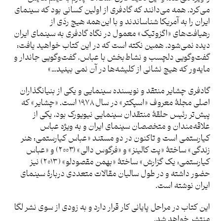
می‌کرد. همه می‌دانند که گادفری از اولین کسانی بود که سینمای
ایران را به آمریکا شناساندند و با این‌همه هیچ ردّی از
رهیافت‌های «اگزوتیک» معمول در نگاه گادفری به سینمای ایران
دیده نمی‌شود. همین نکته است که در این کتاب خواهید یافت:
گفت‌وگویی دلچسب و نشاط‌بخش با عباس، گفت‌وگویی جاندار و
مایه‌ور که هیچ نشانی از کلیشه‌ها در آن نمی بینید…»
گادفری چشایر منتقد و نویسنده سینمایی و یکی از بنیانگذاران
اصلی مجلۀ معروف «اسپکتر» در سال ۱۹۷۸ است. «چشایر» که
پیش‌تر رئیس حلقۀ منتقدان سینمایی نیویورک بود، یکی از
علاقه‌مندان و متخصصان سینمای ایران و به ویژه عباس
کیارستمی است و تاکنون در دو مستند «عباس کیارستمی: هنر
زندگی» ساختۀ «پت کالینز» و «فرگوس دالی» (۲۰۰۳) و «عباس
کیارستمی: یک گزارش» ساختۀ «بهمن مقصودلو» (۲۰۱۳) نیز
حضور داشته و در طول سالیان مقالات متعددی دربارۀ سینمای
ایران نوشته است.
این کتاب در مراحل پایانی کار قرار دارد و به زودی از سوی نشر لگا
منتشر خواهد شد.