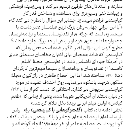
منازعه و استدلال‌های طرفین ترسیم می‌کند و پس‌زمینه فرهنگی
و زیباشناختی وسیع‌تری برای مشاهده و شناختن قدر کار
کیارستمی فراهم می‌سازد. چشایر این سؤال را مطرح می کند که:
«آیا این ایرانیِ جهان-وطن بزرگ ترین فیلمساز عصر ماست یا
فیلمسازی است که جرگه‌ای از نقدنویسان سینما و برنامه‌نویسان
جشنواره‌ها با هیاهوی خود او را بیش از حد بزرگ جلوه داده‌اند؟
مطرح کردنِ این سؤال اخیرا ناگزیر شده است، یعنی زمانی که
کیارستمی که شاید همچنان برای اکثران مخاطبان سینمای هنری
در آمریکا چهره‌ای ناشناس باشد در نظرسنجی مجلۀ “فیلم
کامنت” از نقدنویسان و برنامه‌سازان سینما مهم‌ترین کارگردان
دهۀ ۱۹۹۰ شناخته شد. اما این اجماع ظاهری در رای‌گیری مجلۀ
مذکور، هرچند باشکوه می‌نماید، روی اختلاف عقیده در مورد
کیارستمی سرپوش می‌گذارد، اختلافی که دست کم از سال ۱۹۹۷
در میان منتقدان آمریکایی هویدا شده، یعنی از زمانی که «طعم
گیلاس» اولین فیلم ایرانی برندۀ نخل طلای کن شد.»
نجفی ادامه داد: کتاب
«گفت‌وگوهایی با کیارستمی»
برای اولین
بار سلسله‌ای از مصاحبه‌های چشایر را با کیارستمی در قالب کتاب
گرد آورده است. مصاحبه‌ها در اواخر دهۀ ۱۹۹۰ انجام گرفته‌اند و