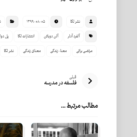
نشر لگا
۱۳۹۹-۰۸-۰۵
ن
آلفرد آدلر
آلن دوباتن
انتشارات لگا
پل دول
مرتضی براتی
معنا-زندگی
معنای زندگی
نشر لگا
قبلی
فلسفه در مدرسه
مطالب مرتبط ...