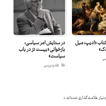
کتاب «ادیپ: میل
در ستایش امر سیاسی؛
دک»
بازخوانی «بیست تز در باب
سیاست»
سی
نقد و بررسی
یاز علامت‌گذاری شده‌اند
*