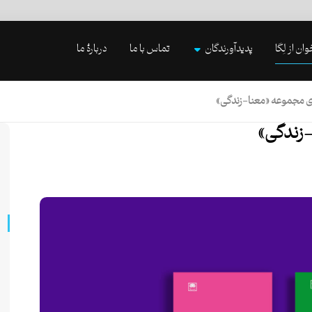
وان از لِگا
پدیدآورندگان
تماس با ما
دربارۀ ما
ی مجموعه «معنا-زندگی»
-زندگی»