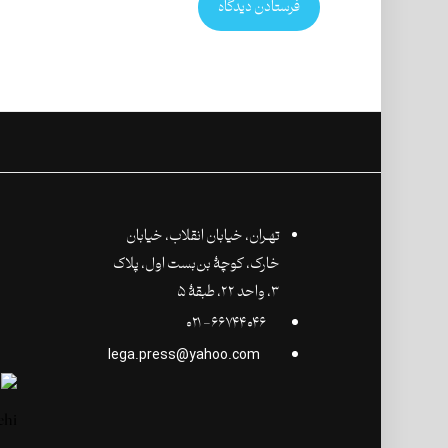
فرستادن دیدگاه
تهـران،‌ خیابان انقلاب، خیابان
خارک، کوچۀ بن‌بست اول، پلاک
۳، واحد ۲۲، طبقۀ ۵
۶۶۷۴۴۰۴۶- ۰۲۱
lega.press@yahoo.com