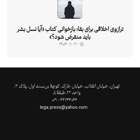
ترازوی اخلاقی برای بقا؛ بازخوانی کتاب «آیا نسل بشر
باید منقرض شود؟»
۱۴۰۴-۱۱-۲۱
تهـران،‌ خیابان انقلاب، خیابان خارک، کوچۀ بن‌بست اول، پلاک ۳،
واحد ۲۲، طبقۀ ۵
۶۶۷۴۴۰۴۶- ۰۲۱
lega.press@yahoo.com