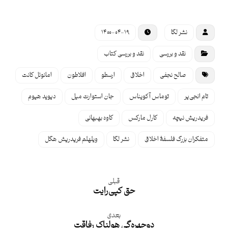
نشر لگا
۱۴۰۰-۰۴-۱۹
نقد و بررسی
نقد و بررسی کتاب
‌ صالح نجفی
اخلاق
ارسطو
افلاطون
امانوئل کانت
تام انجی‌یر
توماس آکویناس
جان استوارت میل
دیوید هیوم
فریدریش نیچه
کارل مارکس
کاوه بهبهانی
متفکران بزرگ فلسفۀ اخلاق
نشر لگا
ویلهلم فریدریش هگل
قبلی
حق کپی‌رایت
بعدی
دوچهره‌گی‌ هولناک رفاقت