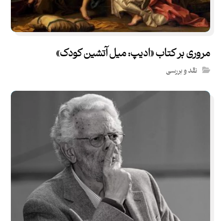
مروری بر کتاب «ادیپ: میل آتشین کودک»
نقد و بررسی