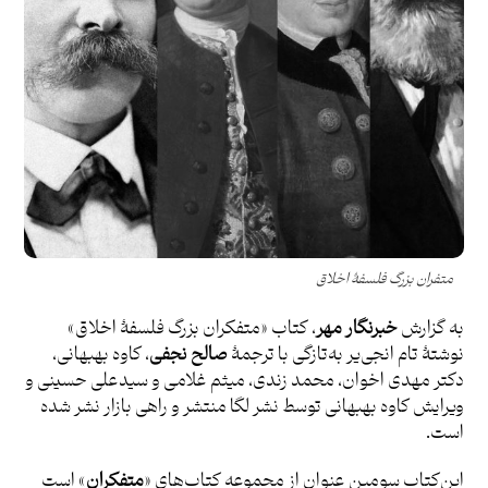
متفران بزرگ فلسفۀ اخلاق
به گزارش
خبرنگار مهر
، کتاب «متفکران بزرگ فلسفۀ اخلاق»
نوشتۀ تام انجی‌یر به‌تازگی با ترجمۀ
صالح نجفی
، کاوه بهبهانی‌،
دکتر مهدی اخوان، محمد زندی، میثم غلامی و سیدعلی حسینی و
ویرایش کاوه بهبهانی توسط نشر لگا منتشر و راهی بازار نشر شده
است.
این‌کتاب سومین عنوان از مجموعه کتاب‌های «
متفکران
» است