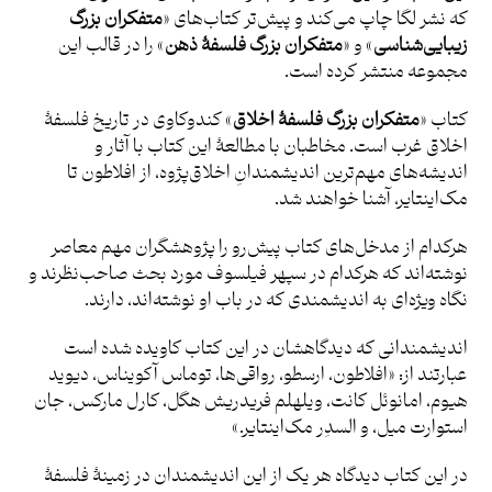
که نشر لگا چاپ می‌کند و پیش‌تر کتاب‌های «
متفکران بزرگ
زیبایی‌شناسی
» و «
متفکران بزرگ فلسفۀ ذهن
» را در قالب این‌
مجموعه منتشر کرده است.
کتاب «
متفکران بزرگ فلسفۀ اخلاق
» کندوکاوی در تاریخ فلسفۀ
اخلاق غرب است. مخاطبان با مطالعۀ این کتاب با آثار و
اندیشه‌های مهم‌ترین اندیشمندانِ اخلاق‌پژوه، از افلاطون تا
مک‌اینتایر، آشنا خواهند شد.
هرکدام از مدخل‌های کتاب پیش‌رو را پژوهشگران مهم معاصر
نوشته‌اند که هرکدام در سپهر فیلسوف مورد بحث صاحب‌نظرند و
نگاه ویژه‌ای به اندیشمندی که در باب او نوشته‌اند، دارند.
اندیشمندانی که دیدگاهشان در این‌ کتاب کاویده شده است
عبارتند از: «افلاطون، ارسطو، رواقی‌ها، توماس آکویناس، دیوید
هیوم، امانوئل کانت، ویلهلم فریدریش هگل، کارل مارکس، جان
استوارت میل، و السدِر مک‌اینتایر.»
در این کتاب دیدگاه هر یک از این اندیشمندان در زمینۀ فلسفۀ