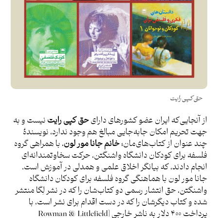
حق کپی رایت
از آنجایی‌که ایران عضو کشورهای دارای
حق کپی رایت
نیست و به
جهت تحریم امکان جابه‌جایی مبالغ هم وجود ندارد، نویسندۀ
چند عنوان از کتاب‌های‌مان؛
خانم جانا مور لون
، با همراهی گروه
فلسفه برای کودکان دانشگاه واشنگتن، حرکت سخاوتمندانه‌ای
انجام دادند، که بیانگر اخلاق علمی و همدلی در آموزش است.
جانا مور لون با هماهنگی گروه فلسفه برای کودکان دانشگاه
واشنگتن، حق انتشار رسمی دو کتاب‌شان را که در نشر لِگا منتشر
شده و کتاب دیگرشان را که در دست اقدام برای نشر است، با
پرداخت ۴۰۰ دلار به ناشر خارجی [Rowman & Littlefield