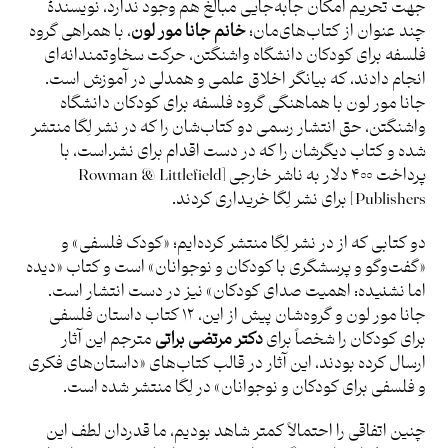
جهت تحریم امکان جابه‌جایی مبالغ هم وجود ندارد، نویسندۀ
چند عنوان از کتاب‌های‌مان؛
خانم جانا مور لون
، با همراهی گروه
فلسفه برای کودکان دانشگاه واشنگتن، حرکت سخاوتمندانه‌ای
انجام دادند، که بیانگر اخلاق علمی و همدلی در آموزش است.
جانا مور لون با هماهنگی گروه فلسفه برای کودکان دانشگاه
واشنگتن، حق انتشار رسمی دو کتاب‌شان را که در نشر لِگا منتشر
شده و کتاب دیگرشان را که در دست اقدام برای نشر.است، با
پرداخت ۴۰۰ دلار به ناشر خارجی [Rowman & Littlefield
Publishers] برای نشر لِگا خریداری کردند.
دو کتابی که از در نشر لِگا منتشر کرده‌ایم؛ «کودک فلسفی» و
«گفت‌وگو و پرسشگری با کودکان و نوجوانان» است و کتاب «دیده
اما نشنیده: اهمیت صدای کودکان» نیز در دست انتشار است.
جانا مور لون و گروه‌شان پیش از این، ۱۲ کتاب داستان‌ فلسفی
برای کودکان را شخصاً برای
دکتر مرتضی براتی
مترجم این آثار
ارسال کرده‌ بودند، این آثار در قالب کتاب‌های «داستان‌های فکری
و فلسفی برای کودکان و نوجوانان» در لِگا منتشر شده است.
چنین اتفاقی را احتمالاً کمتر شاهد بودیم، ما قدردان لطف این