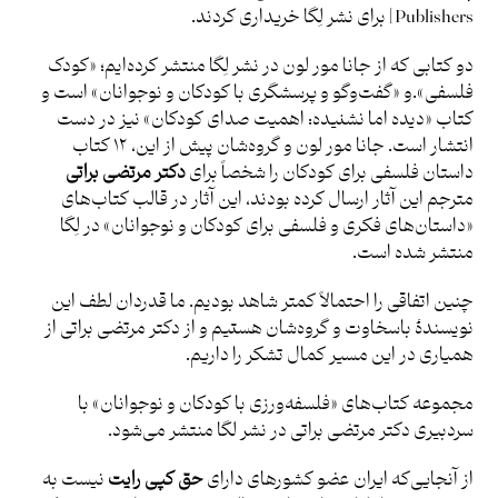
Publishers] برای نشر لِگا خریداری کردند.
دو کتابی که از جانا مور لون در نشر لِگا منتشر کرده‌ایم؛ «کودک
فلسفی».و «گفت‌وگو و پرسشگری با کودکان و نوجوانان» است و
کتاب «دیده اما نشنیده: اهمیت صدای کودکان» نیز در دست
انتشار است. جانا مور لون و گروه‌شان پیش از این، ۱۲ کتاب
داستان‌ فلسفی برای کودکان را شخصاً برای
دکتر مرتضی براتی
مترجم این آثار ارسال کرده‌ بودند، این آثار در قالب کتاب‌های
«داستان‌های فکری و فلسفی برای کودکان و نوجوانان» در لِگا
منتشر شده است.
چنین اتفاقی را احتمالاً کمتر شاهد بودیم. ما قدردان لطف این
نویسندۀ باسخاوت و گروه‌شان هستیم و از دکتر مرتضی براتی از
همیاری در این مسیر کمال تشکر را داریم.
مجموعه کتاب‌های «فلسفه‌ورزی با کودکان و نوجوانان» با
سردبیری دکتر مرتضی براتی در نشر لگا منتشر می‌شود.
از آنجایی‌که ایران عضو کشورهای دارای
حق کپی رایت
نیست به