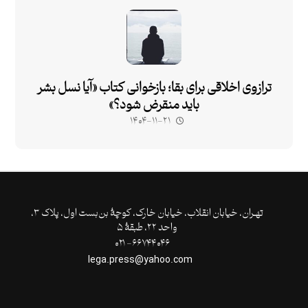
ترازوی اخلاقی برای بقا؛ بازخوانی کتاب «آیا نسل بشر
باید منقرض شود؟»
۱۴۰۴-۱۱-۲۱
تهـران،‌ خیابان انقلاب، خیابان خارک، کوچۀ بن‌بست اول، پلاک ۳،
واحد ۲۲، طبقۀ ۵
۶۶۷۴۴۰۴۶- ۰۲۱
lega.press@yahoo.com