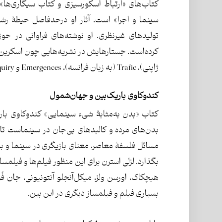
کتاب‌های «ارتباط اسکورسیزی و کتاب سیگاری‌ها» و
سینما و اجرا» است. آثار او درحدفاصل حیطۀ ر
تولیدهای غیرنظری. او نوشته‌های فراوانی در حو
کرده‌
ژاپنی)، Trafic (به زبان فرانسه)، Emergences و Critical Inquiry منتشر شده‌اند.
کندوکاوی باریک‌بین و جهان‌شمول
کتاب «بدن به‌مثابۀ شیء سینمایی» کندوکاوی باری
بدن‌های مرده و کالبدهای بی‌جان در سینماست تا 
مسائل فلسفۀ معاصر، معنای بازیگری در سینما و بس
بگذارد. لزلی استرن برای این منظور فیلم‌ها و فیلمساز
هیچکاک، اورسن ولز، میکل‌آنجلو آنتونیونی، جان فُرد،
بسیاری فیلم و فیلمساز دیگری در این بین.