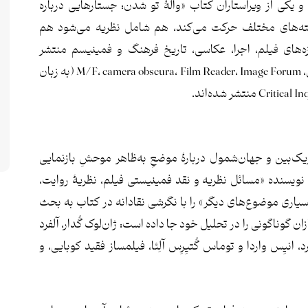
 یکی از ویراستاران کتاب «والۀ تو شدن: جستارهایی درباره
شته‌های مختلف حرکت می‌کند، هم شامل نظریه می‌شود هم
زه‌های فیلم، اجرا، عکاسی، تاریخ فرهنگ و فمینیسم منتشر
است. جستارهایش در نشریه‌هایی چون اسکرین، M/F، camera obscura، Film Reader، Image Forum (به زبان
ک‌بین و جهان‌شمول دربارۀ موضعِ به‌ظاهر موحشِ بازنمایی‌
نویسنده «مسائل نظریه و نقد فمینیستی فیلم، نظریۀ روایت،
یاری موضوع‌های دیگر» را با نگرشی نقادانه در کتاب به بحث
ان گوناگونی را در تحلیل‌ خود جا داده است: ژان‌لوک گُدار، آلفرد
 انیِس واردا و توماس گُتیِرِس آلِئا، فیلمساز فقید کوبایی، و