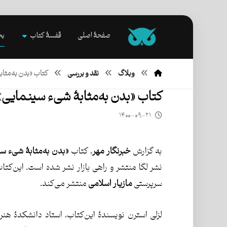
صفحۀ اصلی
قفسۀ کتاب
بخ
وبلاگ
نقد و بررسی
کتاب «بدن به‌مثا
کتاب «بدن به‌مثابۀ شیء سینمایی»
۱۴۰۰-۰۹-۲۱
به گزارش
خبرنگار مهر
، کتاب
«بدن به‌مثابۀ شیء س
نشر لگا منتشر و راهی بازار نشر شده است. این‌ک
سرپرستی
مازیار اسلامی
منتشر می‌کند.
لزلی استرن نویسندۀ این‌کتاب، استاد دانشکدۀ هنر