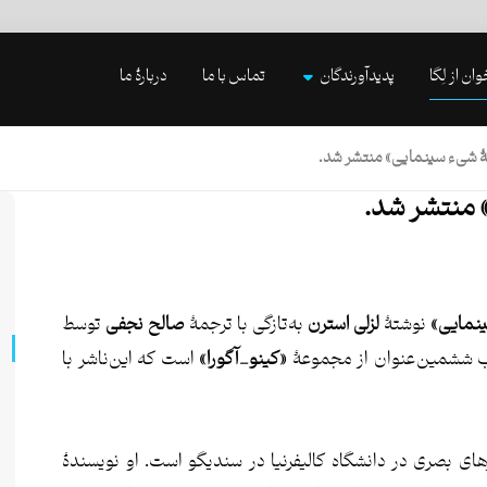
وان از لِگا
پدیدآورندگان
تماس با ما
دربارۀ ما
بۀ شیء سینمایی» منتشر شد.
 منتشر شد.
ینمایی»
نوشتۀ
لزلی استرن
به‌تازگی با ترجمۀ
صالح نجفی
توسط
تاب ششمین‌عنوان از مجموعۀ
«کینو_آگورا»
است که این‌ناشر با
های بصری در دانشگاه کالیفرنیا در سندیگو است. او نویسندۀ