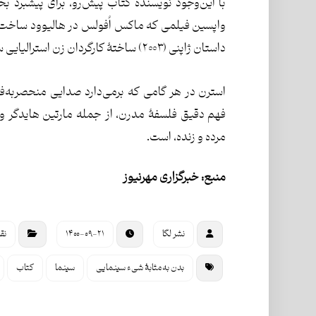
با این‌وجود نویسندۀ کتاب پیش‌رو، برای پیشبرد بح
داستان ژاپنی (۲۰۰۳) ساختۀ کارگردان زن استرالیایی سو بروکس؛ و خانه‌به‌دوش (۱۹۸۵) ساخته انیِس واردا.
استرن در هر گامی که برمی‌دارد صدایی منحصربه‌
فهم دقیق فلسفۀ مدرن، از جمله مارتین هایدگر و ب
مرده و زنده، است.
منبع: خبرگزاری مهرنیوز
نشر لگا
۱۴۰۰-۰۹-۲۱
نق
بدن به‌مثابۀ شیء سینمایی
سینما
کتاب