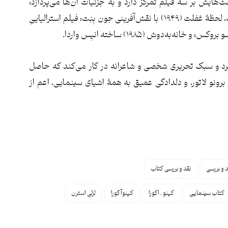
ث‌هایش بر سه فیلم تمرکز دارد و به جزئیات آن‌ها می‌پردازد:
واپسین فیلمی که ماکس اُفولس در هالیوود ساخت، لحظۀ غفلت (۱۹۴۹) با نقش‌آفرینی جون بِنِت؛ فیلم استرالیاییِ
فرد و سبک تحریری شخصی و شاعرانه در کار می‌کند که حاصل
رونو لاتور، و دلدادگی عمیق به همۀ اشیای سینمایی، اعم از
د و بررسی
نقد و بررسی کتاب
کتاب سینمایی
کینو_اگورا
کینوآگورا
لزلی استرن