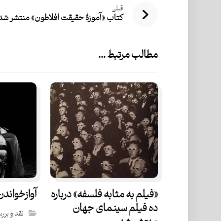
قبلی
کتاب «آموزۀ حقیقت افلاطون» منتشر شد
مطالب مرتبط ...
«فیلم به مثابه فلسفه» درباره
آواز‌خواندن
ده فیلم سینمای جهان
نقد و برر