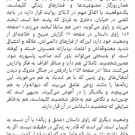
همان‌روزگار ممنوعیت‌ها و فشارهای زندگی کلیماست،
یک‌موقعیت یا اتفاق مهم در لابلای روایت قرار دارد؛ در باجه
تلفنی در خیابان، دختری به فردی که پشت خط است، لبخند
می‌زند و راوی می‌گوید: «من هم سابقا لبخند می‌زدم.» (صفحه
۸۶) راوی داستان در صفحه ۱۱۱ گزارش صریح و خلاصه‌ای از
وضعیت خود دارد؛ این‌که از فرارهای دائمی‌اش، علاقه و اشتیاق
شدید معشوقه‌اش و اعتماد بردبارانه همسرش خسته و کوفته
است. او به‌سختی می‌تواند باور کند صاحب پاسپورت شود.
همین‌شخصیت، تاملاتی هم دارد و مناظر اطراف به فکر وادارش
می‌کنند. مثلاً (در صفحه ۱۵۲) با راه‌رفتن در جنگل متروک و دیدن
آشغال‌های روی زمین که با هر تندباد به هم می‌خورند، این
زباله‌ها را مانند زوجی عاشق می‌بیند که دیوانه‌وار به هم
می‌پیچند و یکدیگر را در آغوش می‌گیرند. بدیهی است که
چنین‌دید و نگاهی هم به‌خاطر شخصیت کلیماست، هم به‌خاطر
شرایطی که شخصیت داستانش در آن قرار دارند.
وضعیت دیگری که راوی داستان «عشق و زباله» با آن دست به
گریبان است، این است که قادر به زندگی در حقیقت نیست. اگر به
خاطر داشته باشیم، واسلاو هاول هم که تحت فشار کمونیست‌ها