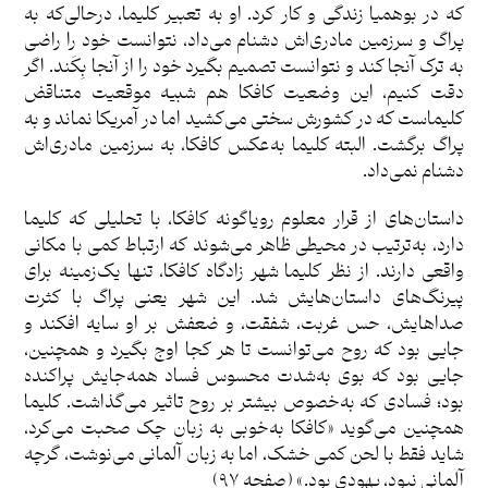
که در بوهمیا زندگی و کار کرد. او به تعبیر کلیما، درحالی‌که به
پراگ و سرزمین مادری‌اش دشنام می‌داد، نتوانست خود را راضی
به ترک آنجا کند و نتوانست تصمیم بگیرد خود را از آنجا بِکَند. اگر
دقت کنیم، این وضعیت کافکا هم شبیه موقعیت متناقض
کلیماست که در کشورش سختی می‌کشید اما در آمریکا نماند و به
پراگ برگشت. البته کلیما به‌عکس کافکا، به سرزمین مادری‌اش
دشنام نمی‌داد.
داستان‌های از قرار معلوم رویاگونه کافکا، با تحلیلی که کلیما
دارد، به‌ترتیب در محیطی ظاهر می‌شوند که ارتباط کمی با مکانی
واقعی دارند. از نظر کلیما شهر زادگاه کافکا، تنها یک‌زمینه برای
پیرنگ‌های داستان‌هایش شد. این شهر یعنی پراگ با کثرت
صداهایش، حس غربت، شفقت، و ضعفش بر او سایه افکند و
جایی بود که روح می‌توانست تا هر کجا اوج بگیرد و همچنین،
جایی بود که بوی به‌شدت محسوس فساد همه‌جایش پراکنده
بود؛ فسادی که به‌خصوص بیشتر بر روح تاثیر می‌گذاشت. کلیما
همچنین می‌گوید «کافکا به‌خوبی به زبان چک صحبت می‌کرد،
شاید فقط با لحن کمی خشک، اما به زبان آلمانی می‌نوشت، گرچه
آلمانی نبود، یهودی بود.» (صفحه ۹۷)