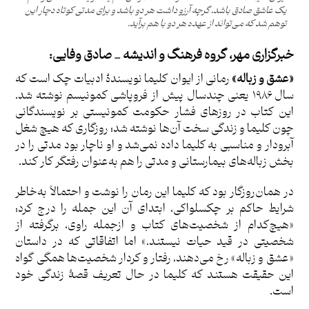
یک‌ عاشق صادق باشد، گرچه آرزو داشت هر دو باشد و برای مدتی کوتاه دچار این‌
توهم شد که می‌تواند از عهده هر دو با هم برآید.
خبرگزاری مهر
،
گروه فرهنگ و اندیشه _ صادق وفایی:
«عشق و زباله»
رمانی از ایوان کلیما نویسندۀ ادبیات چک است که
سال ۱۹۸۶ یعنی چندسال پیش از فروپاشی کمونیسم نوشته شد.
این کتاب در روزهای فشار حکومت کمونیستی بر نویسندگانی
چون کلیما و زندگی سخت آن‌ها نوشته شد؛ روزگاری که هیچ شغل
آبرودار و مناسبی به کلیما داده نمی‌شد و او ناچار بود مدتی را در
بخش زباله‌های بیمارستانی و مدتی را هم به‌عنوان رفتگر کار کند.
در همان‌روزگار بود که کلیما این رمان را نوشت و احتمالاً به‌خاطر
شرایط حاکم بر چکسلواکی، ابتدای آن این جمله را درج کرد:
«هیچ‌کدام از شخصیت‌های کتاب و ازجمله راوی، برگرفته از
شخصیتی در قید حیات نیستند.» اما اتفاقاتی که در داستان
«عشق و زباله» رخ می‌دهند، رفتار و کردار شخصیت‌ها همگی گواه
این حقیقت هستند که کلیما در حال تعریف قصۀ زندگی خود
است.