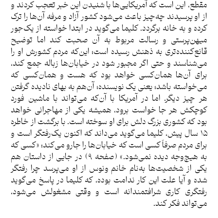
مقطع، این است که آمریکایی‌ها با شنیدن این خبر تعجب کردند و
از او پرسیدند چه‌چیز باعث می‌شود کشور آزاد و مرفه آن‌ها را ترک
کرده و به خانه برگردد. کلیما می‌گوید در ابتدا خواسته از یک‌جور
میهن‌پرستی و رسالت مربوط به آن صحبت کند اما توضیح
قانع‌کننده‌تری به ذهنش رسیده است؛ این‌که مردم کشورش او را
می‌شناسند و حتی اگر مجبور شود در خیابان‌ها زباله جمع کند،
برای آن‌ها همان‌کسی خواهد بود که هست و همان‌کسی که
می‌خواسته باشد؛ یعنی یک نویسنده؛ آن‌هم به بهای نادیده گرفتن
هر چیز دیگر. اما در آمریکا با آن‌که می‌تواند با ماشین فورد
کوچکش هر جا خواست برود، همیشه یکی از مهاجرانی خواهد
بود که کشوری بزرگ دلش برای او سوخته است. با برگشت از خاطره
۱۵ سال پیش، کلیما می‌گوید می‌داند که اکنون یک‌رفتگر است و
برای مردم صرفاً کسی است که خیابان‌ها را جارو می‌کند؛ «کسی که
به هیچ‌وجه دیده نمی‌شود.» (صفحه ۹) در جایی از داستان هم
یکی از شخصیت‌ها به‌نام خانم ونوس از او می‌پرسد چرا رفتگر
شده و آیا علت این کار ندامت بوده، که کلیما در پاسخ می‌گوید
رفتگری کاری شرافتمندانه است و وقتی مشغولش می‌شود،
می‌تواند فکر کند.