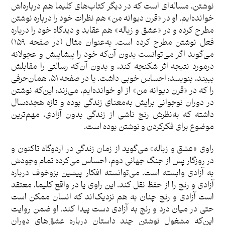
نوشتن، مساله‌ای است که در دیگر کتاب‌های کلیما هم درباره‌اش
خوانده‌ایم. او در «قرن دیوانه من» هم نظرات خود را درباره نوشتن
مطرح کرده و در «عشق و زباله» هم عقاید و دیدگاه خود را درباره
فعل نوشتن مطرح کرده است. به‌عنوان مثال (در صفحه ۱۵۹)
می‌گوید اگر می‌توانست بدون آن‌که خود را پیشاپیش و عجولانه
درمورد نتیجه اثر شکنجه کند، و بدون آن‌که رسالتی را مقابلش
ببیند، بنویسد؛ احساس خوبی داشت. یا در صفحه ۵۱، همان‌حرفی
را که در «قرن دیوانه من» از او خوانده‌ایم، می‌زند؛ این‌که نوشتن
در دوران نوجوانی برایش به‌معنای زندگی بوده و تازه هجده‌سال
داشته که به‌نظرش رنج ناشی از زندگی بدون آزادی، مهم‌ترین
موضوع برای فکرکردن و نوشتن بوده است.
راوی «عشق و زباله» می‌گوید از زمان زندگی در اردوگاه تاکنون و
در روزگار پس از جنگ جهانی دوم، احساس می‌کرده تمام وجودش
به آزادی وابسته است. می‌توانسته افکار پیشین بزوخوف درباره
آزادی و رنج را از حفظ نقل کند. این راوی یا در واقع کلیما، معتقد
است آزادی و رنج چنان به هم نزدیک‌اند که انسان ممکن است
حتی در میان درد و رنج به آزادی دست پیدا کند. او ضمن روایت
این‌که مشغول نوشتن چند داستان درباره عشق‌های دوران