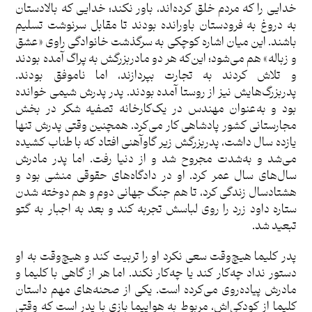
خدایی را که مردم خلق کرده‌اند، باور نکند؛ خدایی که بالادستان
به دروغ به فرودستان باورانده بودند تا مقابل سرنوشت تسلیم
باشند. این میان اشاره کوچکی به سرگذشت خانوادگی راوی «عشق
و زباله» هم می‌شود؛ این‌که هر دو مادربزرگش به پراگ آمده بودند
و تلاش کردند به تجارت بپردازند، اما ناموفق بودند.
پدربزرگ‌هایش نیز از روستا آمده بودند. پدر پدرش شیمی خوانده
بود و به‌عنوان مهندس در یک‌کارخانه تصفیه شکر در بخش
مجارستانی کشور پادشاهی کار می‌کرد. همچنین وقتی پدرش تنها
یازده سال داشت، پدربزرگش زیر گاوآهنی افتاد که با طناب کشیده
می‌شد و به‌شدت مجروح شد و از دنیا رفت. اما پدر مادرش
سال‌های سال عمر کرد. او در دادگاه‌های حقوقی منشی بود و
هشتادسال زندگی کرد، تا هم جنگ جهانی دوم و هم دوخته شدن
ستاره داود زرد را روی لباسش تجربه کند و بعد به اجبار به گتو
تبعید شد.
پدر کلیما هیچ‌وقت سعی نکرد او را تربیت کند و هیچ‌وقت به او
دستور نداد چه‌کار کند یا چه‌کار نکند. اما هر از گاهی با کلیما و
مادرش پیاده‌روی می‌کرده است. یکی از صحنه‌های مهم داستان
کلیما از کودکی‌اش، مربوط به هواپیما بازی با پدر است که وقتی