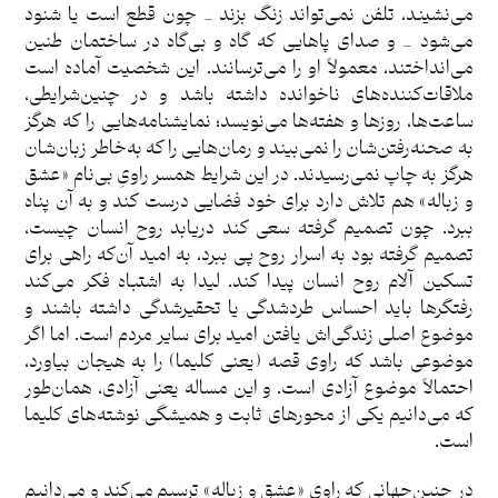
می‌نشیند، تلفن نمی‌تواند زنگ بزند _ چون قطع است یا شنود
می‌شود _ و صدای پاهایی که گاه و بی‌گاه در ساختمان طنین
می‌انداختند، معمولاً او را می‌ترسانند. این شخصیت آماده است
ملاقات‌کننده‌های ناخوانده داشته باشد و در چنین‌شرایطی،
ساعت‌ها، روزها و هفته‌ها می‌نویسد؛ نمایشنامه‌هایی را که هرگز
به صحنه‌رفتن‌شان را نمی‌بیند و رمان‌هایی را که به‌خاطر زبان‌شان
هرگز به چاپ نمی‌رسیدند. در این شرایط همسر راویِ بی‌نام «عشق
و زباله» هم تلاش دارد برای خود فضایی درست کند و به آن پناه
ببرد. چون تصمیم گرفته سعی کند دریابد روح انسان چیست،
تصمیم گرفته بود به اسرار روح پی ببرد، به امید آن‌که راهی برای
تسکین آلام روح انسان پیدا کند. لیدا به اشتباه فکر می‌کند
رفتگرها باید احساس طردشدگی یا تحقیرشدگی داشته باشند و
موضوع اصلی زندگی‌اش یافتن امید برای سایر مردم است. اما اگر
موضوعی باشد که راوی قصه (یعنی کلیما) را به هیجان بیاورد،
احتمالاً موضوع آزادی است. و این مساله یعنی آزادی، همان‌طور
که می‌دانیم یکی از محورهای ثابت و همیشگی نوشته‌های کلیما
است.
در چنین‌جهانی که راوی «عشق و زباله» ترسیم می‌کند و می‌دانیم