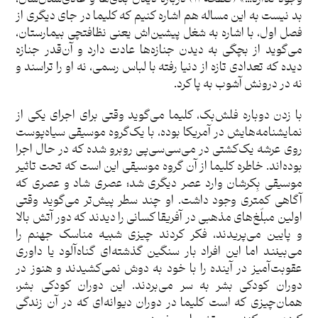
بد نیست به این مساله هم اشاره کنیم که کلیما در جای دیگری از
فصل اول، با اشاره به شغل پیشین‌اش یعنی نظافتچی بیمارستان،
می‌گوید از بچگی به دیدن جنازه‌ها عادت دارد و آن‌قدر جنازه
دیده که تعدادی تازه از دنیا رفته با لباس رسمی، نه او را تراسند و
نه در درونش آشوب به پا کرد.
با زدن دوباره فلش‌بک، کلیما می‌گوید وقتی برای اجرای یکی از
نمایشنامه‌هایش در آمریکا بوده، با یک‌گروه موسیقی سیاه‌پوست
روی عرشه یک‌کشتی در می‌سی‌سی‌پی روبرو شده که در حال اجرا
بوده‌اند. خاطره کلیما از آن گروه موسیقی این است که تحت تاثیر
موسیقی بِکرشان وارد عصر دیگری شد؛ عصری شاد و عصری که
آگاهی کمتری وجود داشت. او چند سطر پیش‌تر می‌گوید وقتی
اولین مبلّغ‌های مذهبی در آفریقا کسانی را دیدند که دور آتش بالا
و پایین می‌پریدند، فکر کردند چیزی شبیه مناسک جهنم را
می‌بینند اما این افراد بار سنگین گذشته‌ای گناه‌آلود یا داوری
عقوبت‌آمیز در آینده را با خود به دوش نمی‌کشیدند و هنوز در
دوران کودکی بشر به سر می‌بردند. این دوران کودکی بشر،
همان‌چیزی که است کلیما در دوران دیوانه‌ای که در آن زندگی