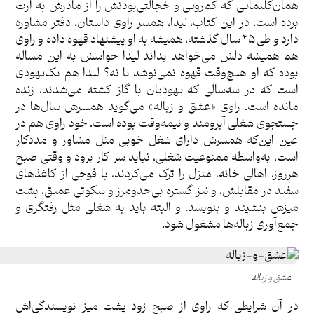
همان‌کلیمایی که کم‌رویی و خجالتی‌بودنش را از مادرش به ارث
برده است. در این کتاب، لیدا، همسر راوی داستان، دفتر مشاوره
دارد و طی ۲۵ سال گذشته، همیشه به او پیشنهاد قهوه داده و راوی
هم همیشه دلش می‌خواهد بداند لیدا حواسش به این مساله
بوده که او هیچ‌وقت قهوه نمی‌نوشد یا نه؟ لیدا هم یک‌یهودی
است که در سه‌سالی که یهودیان با گاز کشته می‌شدند، زنده
مانده است. راوی «عشق و زباله» می‌گوید همسرش سال‌ها در
جستجوی شغلی آبرومند و نیمه‌وقت بوده است. خود راوی هم در
عین این‌که همسرش دارای شغل خوبی مثل مشاور و مددکار
است، به‌واسطه ممنوعیت شغلی، نباید سر کار برود و وقتی صبح
هرروز، اهالی خانه، منزل را ترک می‌کردند، با فوجی از کاغذهای
سفید در مقابلش، و نیز گستره بی‌حدومرز و سکوتی عمیق، پشت
میزش بنشیند و بنویسد. و البته باید به شغلی مثل رفتگری و
جمع‌آوری زباله‌ها مشغول شود.
عشق و زباله
در آن شرایطی که راوی از صبح زود پشت میز نویسندگی‌اش