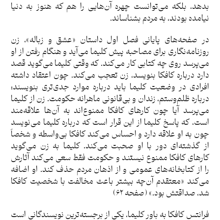
بدهد، بلکه می‌توانست چهره آن‌هایی را هم که هنوز به دنیا
نیامده بودند، به مردم بشناساند.
در صفحه‌های پایانی فصل اول داستان «عشق و زباله»، زن
روزنامه‌نگاری برای مصاحبه پیش کلیما می‌آید و هنگام رفتن از او
می‌پرسد روی چه کتابی کار می‌کند. که وقتی کلیما می‌گوید قصد
دارد درباره کافکا بنویسد، زن تعجب می‌کند. چون اعتقاد داشته
افرادی در وضعیت کلیما باید درباره موارد جدی‌تری بنویسند؛
درباره ظلم‌وستم، زندان و بی‌قانونی ماهرانه حکومت. زن از کلیما
می‌پرسد آیا چون کارهای کافکا ممنوع‌اند به آن‌ها علاقه‌مند
است، که پاسخ کلیما از این قرار است که درباره کلیما می‌نویسد
چون به او علاقه دارد و احساس می‌کند کافکا بی‌واسطه و شخصاً
از گذشته‌ای دور با او صحبت می‌کند. کلیما به زن می‌گوید
کارهای کافکا ممنوع نیستند و حکومت فقط سعی می‌کند آثارش
را از کتابخانه‌های عمومی و از اذهان مردم حذف کند. او اضافه
می‌کند «معتقدم آن‌چه بیشتر باعث مخالفت با شخصیت کافکا
شد، صداقتش بود.» (صفحه ۶۲)
فرانتس کافکا به باور کلیما، یکی از برجسته‌ترین نویسندگانی است