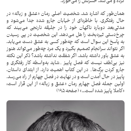
کرده و می‌کند، حسرتش را می‌خورد.
همان‌طور که اشاره شد، شخصیت اصلی رمان «عشق و زباله» در
حال رفتگری، با خاطره‌ای از خیابان جارو شده جدا می‌شود و
مدتی‌بعد دوباره ناگهان خود را در جلیقه نارنجی می‌بیند که
چرخ‌دستی تیره‌بخت را هل می‌دهد. این شخصیت در پی رسیدن
به پاسخ این سوال است که چه‌طور کسی به عشق دست می‌یابد،
اگر نتواند سرانجام تصمیم بگیرد و یک مرد چه‌طور می‌تواند هنوز
به عشق باور داشته باشد، اگر شفقت نداشته باشد؟ ذکر این نکته
نیز بی‌لطف نیست که فصل پاییز _شاید به‌واسطه کار رفتگری و
جارو کردن برگ‌ها_ در این کتاب اهمیت دارد. از ابتدای داستان،
پاییز در حال آمدن است و در نهایت در فصل چهارم از راه می‌رسد.
اولین جمله فصل چهارم رمان «عشق و زباله» از این قرار است:
«کاملا پاییز شده است…» (صفحه ۱۹۵)