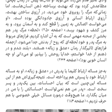
وادی تحیّر قدم می‌زده، می‌گوید او سال‌ها پیش در زمان بچگی،
متقاعدش کرده بود که بهشت برساخته ذهن انسان‌هاست. اما
زمانی‌که مرگ را روبروی خود می‌دید، در آرزوی ساختن بهشت،
آرزوی ارتباط انسانی و آرزوی جادودانگی بوده است. «او
می‌خواست اتصالش به زمین را قطع کند و به آسمان برود، و به
مرز کشف و شهود برسد.» (صفحه ۲۵۰) «لحظه» مرگ پدر هم
بخشی از صحنه مهمی است که به آن اشاره کردیم. فرازهای مربوط
به مرگ پدر و خود لحظه‌ای که روح از بدنش جدا می‌شود، ازجمله
فرازهای تاثیرگذار رمان «عشق و زباله» هستند. «بلند شدم و در
ذهنم از خدا خواستم: خدایا روحش را بپذیر، تو می‌دانی او چه
انسان خوبی بود!» (صفحه ۲۴۴)
به‌جز مساله ارتباط کلیما با پدرش در «عشق و زباله»، او به مساله
ارتباط خود با پسرش هم پرداخته است. نتیجه‌گیری‌اش هم از این
مساله این‌چنین است که بیان احساسات، بین یک‌پدر و پسر
سخت است. «پدر من هم نمی‌توانست احساساتش را با من در
میان بگذارد. ما هیچ‌وقت درمورد مسائل خیلی خصوصی با هم
حرف نزدیم.» (صفحه ۱۸۴)