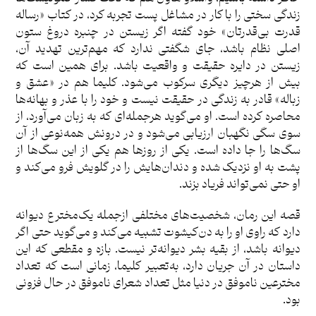
زندگی سختی را با کار در مشاغل پست تجربه کرد، در کتاب «رساله
قدرت بی‌قدرتان» خود گفته اگر زیستن در چنبره دروغ ستون
اصلی نظام باشد، جای شگفتی ندارد که مهم‌ترین تهدید آن،
زیستن در دایره حقیقت و واقعیت باشد. برای همین است که
بیش از هرچیز دیگری سرکوب می‌شود. کلیما هم در «عشق و
زباله» قادر به زندگی در حقیقت نیست و خود را با عذر و بهانه‌ها
محاصره کرده است. او می‌گوید هرجمله‌ای که به زبان می‌آورد، از
سوی سگی نگهبان ارزیابی می‌شود و در درونش همه‌نوعی از آن
سگ‌ها را جا داده است. یکی از روزها هم یکی از این سگ‌ها از
پشت به او نزدیک شده و دندان‌هایش را در گلویش فرو می‌کند و
او حتی نمی‌تواند فریاد بزند.
قصه این رمان، شخصیت‌های مختلفی ازجمله یک‌مخترع دیوانه
دارد که راوی او را به دن‌کیشوت تشبیه می‌کند و می‌گوید حتی اگر
دیوانه باشد، از بقیه بشر دیوانه‌تر نیست. بازه و مقطعی که این
داستان در آن جریان دارد، به‌تعبیر کلیما، زمانی است که تعداد
مخترعین ناموفق در دنیا مثل تعداد شعرای ناموفق در حال فزونی
بود.