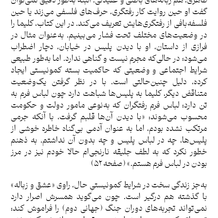
ظاهری، هم زباله‌های باطنی و عقیدتی. البته به‌طور دقیق نمی‌توان
گفت او حین روایت کار رفتگری، حرف‌های فلسفی می‌زند یا حین
فلسفه‌بافی از رفتگری‌هایش تعریف می‌کند. در این کتاب، کلیما را
در وضعیت‌های مختلف تحت فشار می‌بینیم. به‌عنوان مثال در
فرازی از داستان، او با دیدن پلیس در خیابان، دچار اضطراب
می‌شود؛ در حالی‌که مجرم نیست و گناهی ندارد. اما به‌طور طبیعی
شرایط اجتماعی و وضعیتی که حاکمیت بسته کمونیستی ایجاد
کرده، دلیل چنین‌حالتی است. با در نظر گرفتن یک‌وضعیت
متناقض دیگر، کلیما به پلیس‌ها شباهت دارد چون لباس فرم به
تن دارد؛ لباس فرم رفتگران که به‌نوعی مامور دولت و حکومت
محسوب می‌شوند: «با دیدن آن‌ها قلبم گرفت، با آنکه جرمی
مرتکب نشده بودم، اما به عنوان آدمی بی‌گناه خاطره خوشی از
پلیس‌ها، چه در لباس پلیس و چه بدون آن نداشتم. به ذهنم
خطور نکرد که به لطف جلیقه نارنجی‌ام حالا خودم نیز در مرز
بودن در لباس فرم هستم.» (صفحه ۵۲)
به‌جز زندگی سخت در شرایط کمونیستیِ حال، راوی «عشق و زباله»
با گذشته هم درگیر است. چون می‌گوید همسرش اصرار دارد
نمی‌تواند تجربه‌های دوران جنگ (جهانی دوم) را فراموش کند؛