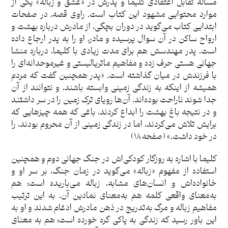
مساله تقابل اعتقادی کلیما و پدرش در «عشق و زباله» یکی از
موارد محتوایی مشهود این کتاب است. راوی قصه، در صفحات
ابتدایی کتاب می‌گوید در دوران بچگی، از مادرش درباره بهشت و
ارواح ساکن در آن سوال پرسیده و مادر، او را به پدر ارجاع داده
است. پدر مهندسش هم برای مدت زیادی با کلیما، درباره منشا
جهانی هستی حرف زده و مفاهیم ماتریالیستی و غیرموحدانه‌ای را
با فرزندش در میان گذاشته است. «پدر همچنین گفت که مردم
همیشه از اینکه به زندگی زمینی وابسته باشند، و نتوانند از آن
جدا شوند ناراحت بوده‌اند. آن‌ها رویای ترک زمین را در سر داشتند
و در نتیجه باغ بهشت را ابداع کردند، باغی که همه چیزهایی که
برایش تلاش می‌کردند، اما در زندگی زمینی از آن محروم بودند، را
در خود داشت.» (صفحه ۱۸)
کلیما با اشاره به روزگار کودکی‌اش در جنگ جهانی دوم و همچنین
استفاده از مفهوم «زباله» می‌گوید در زمان جنگ، بر سر او و
خانواده‌اش و انسان‌های مشابه، زباله می‌باریده است؛ هم
به‌معنای واقعی کلمه هم به‌معنای نمادین آن. به این ترتیب
مفاهیم زباله و مرگ به‌تدریج در ذهن مادرش ادغام شدند و او به
این باور رسید که زندگی به پاکی گره خورده است؛ هم به معنای