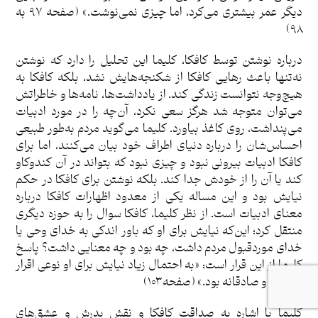
دیگر عمر بیشتری می‌کرد، اما چیزی نمی‌نوشت.» (صفحه ۹۷ به
۹۸)
درباره نوشتن توسط کافکا، کلیما این تحلیل را دارد که نوشتن
نه‌تنها باعث رهایی کافکا از شکنجه‌هایش نشد، بلکه کافکا به
هیچ‌وجه نتوانست زندگی کند. از یادداشت‌ها، نامه‌ها و خاطراتش
می‌توان متوجه شد هرگز سعی نکرد، آن‌چه را در مورد ادبیات
می‌پنداشت، روی کاغذ بیاورد. کلیما می‌گوید مردم به‌طور طبیعی
احساس‌شان را درباره دنیای اطراف خود بیان می‌کنند، اما برای
کافکا ادبیات بیرونی نبود و چیزی نبود که بتواند در آن کندوکاو
کند یا آن را از خودش جدا کند. بلکه نوشتن برای کافکا در حکم
نیایش بود و این مساله یکی از معدود اظهارات کافکا درباره
معنای ادبیات است. از نظر کلیما، کافکا سوال را به حوزه دیگری
منتقل کرد؛ این‌که نیایش برای او که باور اندکی به خدای وحی یا
خدای موردقبول مردم داشت، چه بود و چه معنایی داشت؟ پاسخ
کلیما از این قرار است: «به احتمال زیاد نیایش برای او نوعی اقرار
شخصی و صادقانه بود.» (صفحه ۱۰۳)
کلیما با اشاره به صداقت کافکا و نقش پدرش و عشق‌های