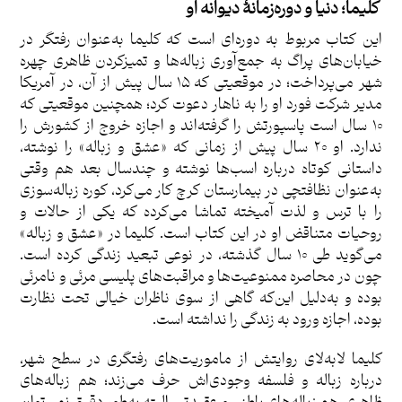
کلیما؛ دنیا و دوره‌زمانۀ دیوانه او
این کتاب مربوط به دوره‌ای است که کلیما به‌عنوان رفتگر در
خیابان‌های پراگ به جمع‌آوری زباله‌ها و تمیزکردن ظاهری چهره
شهر می‌پرداخت؛ در موقعیتی که ۱۵ سال پیش از آن، در آمریکا
مدیر شرکت فورد او را به ناهار دعوت کرد؛ همچنین موقعیتی که
۱۰ سال است پاسپورتش را گرفته‌اند و اجازه خروج از کشورش را
ندارد. او ۲۰ سال پیش از زمانی که «عشق و زباله» را نوشته،
داستانی کوتاه درباره اسب‌ها نوشته و چندسال بعد هم وقتی
به‌عنوان نظافتچی در بیمارستان کرچ کار می‌کرد، کوره زباله‌سوزی
را با ترس و لذت آمیخته تماشا می‌کرده که یکی از حالات و
روحیات متناقض او در این کتاب است. کلیما در «عشق و زباله»
می‌گوید طی ۱۰ سال گذشته، در نوعی تبعید زندگی کرده است.
چون در محاصره ممنوعیت‌ها و مراقبت‌های پلیسی مرئی و نامرئی
بوده و به‌دلیل این‌که گاهی از سوی ناظران خیالی تحت نظارت
بوده، اجازه ورود به زندگی را نداشته است.
کلیما لابه‌لای روایتش از ماموریت‌های رفتگری در سطح شهر،
درباره زباله و فلسفه وجودی‌اش حرف می‌زند؛ هم زباله‌های