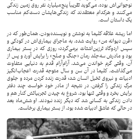
نوجوانی‌اش بوده، می‌گوید تقریباً پنج‌میلیارد نفر روی زمین زندگی
می‌کنند و هرکدام معتقدند که زندگی‌هایشان دست‌کم مناسب
یک داستان است.
اما ریشه علاقه کلیما به نوشتن و نویسنده‌بودن، همان‌طور که در
«قرن دیوانه من» روایت شده، به ماجرای بیماری‌اش در کودکی و
سپس اردوگاه ترزین‌اشتات برمی‌گردد؛ روزی که در بستر بیماری
بود و مادرش سه‌جلد رمان «جنگ و صلح» را برایش آورد و پس از
آن، وقتی گرم خواندن می‌شد، آرام‌آرام قدم به دنیایی متفاوت
می‌گذاشت. کلیما در آن سن و سال متوجه قدرت اعجاب‌انگیز
ادبیات و نیروی تخیل انسان شد؛ قدرت زنده کردن مرده و جلوی
مرگِ زندگی را گرفتن. در نتیجه از مادر خود خواست چند دفتر
برایش بخرد و وقتی تنها بود، شروع به چیدن تجربیاتش کنار هم و
دادن زندگی به کسانی شد که دیگر زنده نبودند. او شش‌ماه بعد
در حالی که عاشق ادبیات شده بود، از بستر بیماری برخاست.