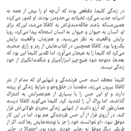
در زندگی کلیما، مقطعی بوده که آن‌چه او را بیش از همه به
ادبیات جذب می‌کرد، تخیلات بی‌حدومرز بودند. او تصور می‌کرده
همین‌مساله باعث علاقه‌مندی‌اش به کافکا می‌شد؛ این‌که برای
او، انسان به حیوان و حیوان به انسان استحاله پیدا می‌کرد؛ رویا
برایش واقعیت به نظر می‌رسید، و هم‌زمان، واقعیت برایش
یک‌رویا بود. کافکا همچنین در کتاب‌هایش از رمز و رازی صحبت
می‌کرد که کلیما را به هیجان می‌آورد. اما تقدیر کلیما این بود که
بعدها، متوجه شود هیچ‌چیز اسرارآمیزتر و شگفت‌انگیزتر از خود
زندگی نیست.
کلیما معتقد است حس طردشدگی و تنهایی‌ای که مدام از نثر
کافکا بیرون می‌زند، مطمئناً در خلق‌وخو و شرایط زندگی او ریشه
دارند و او این حس را با بسیاری از هم‌عصرانش به اشتراک
گذاشت. اما پراگ آن را تشدید کرد. کلیما می‌گوید کافکا درست
همان‌طور که آرزو داشت از تنهایی زندگی مجردی طولانی‌اش فرار
کند، در آرزوی فرار از آن حس طردشدگی هم بود. اما در این کار
موفق نبود. «او نتوانست خود را جز با نوشته‌هایش رها کند. اگر از
طریقی دیگر موفق به رهایی خودش شده بود، احتمالاً در جایی