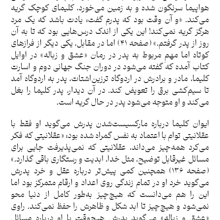
هواپیما سرنگون شده و به زمین می‌خورد، کلیمای کوچک گریه
می‌کند. «و آن وقت بود که پدرم گفت: یادت باشد که یک مرد
هرگز گریه نمی‌کند! این یکی از اندک درس‌هایی بود که تا به آن
روز از پدر گرفتم.» (صفحه ۴۱) اما در مقابل، یکی دیگر از فرازهای
کوتاه اما مهمِ مربوط به پدر در رمان «عشق و زباله» در اوایل
کتاب آمده که گفته می‌شود در دوران جنگ جهانی دوم و اسارت
کلیما، مادر و برادرش در اردوگاه ترزین‌اشتات، پدر به اردوگاه آمد
تا سیم‌کشی برق را تعویض کند. در آن دیدار، پدر کلیما را بغل
می‌کند و او متوجه می‌شود پدر در حال گریه است.
ایوان کلیما درباره مارکسیست‌شدن پدرش می‌گوید او فقط با
عقلانیتی توام با اعتماد به نفس گمراه شده بود؛ «عقلانیتی که فکر
می‌کرد همه‌چیز می‌داند، عقلانیتی که نمی‌پذیرفت جایی برای
مسائل غیرقابل توضیح، مثل خدا، ابدیت و رستگاری باقی گذارد.»
(صفحه ۱۳۶) همچنین کمی پیش‌تر درباره عقل و خرد پدرش
می‌گوید خرد او در تمام زندگی روی اعداد و ارقام متمرکز بود اما
این را هم می‌دانست که هیچ‌چیز به‌طور کامل از دنیا محو
نمی‌شود و هیچ‌چیز تا ابد شکل و ظاهرش را حفظ نمی‌کند. راوی
«عشق و زباله» می‌گوید پدرش هیچ‌وقت با او درباره مسائل