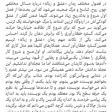
در فصول مختلف رمان «عشق و زباله» درباره مسائل مختلفی
چون روح، تناسخ و مرگ صحبت می‌شود که این بحث‌ها از فصل
اول شروع و به‌تدریج زیاد می‌شوند. کلیما ضمن گفتن از عشق
کودکی‌اش در اردوگاه ترزین اشتات یا مرگ خودخواسته یک ترنس،
می‌گوید سر صبح که برای شروع کار نظافت خیابان‌ها حرکت
می‌کند، گستره خفقان‌آوری را که برابرش دهان باز کرده، احساس
می‌کند. یکی از نکات مهم رمان «عشق و زباله» ترسیم
همین‌گستره خفقان‌آور است. همکارهای کلیما هم مثل کاری که
بناست انجام دهد، برایش بیگانه‌اند. او اول‌صبح و شروع کار
رفتگری را معادل یک‌بی‌قیدی و رهایی از قیود پیشین می‌بیند:
«آدم‌ها به‌سوی کارشان می‌شتافتند اما ما عجله‌ای نداشتیم. این
عجله نداشتن حالت ذهنی همیشگی من نبود. من بیشتر عمرم را
در شتابی وسواس‌گون گذرانده بودم، شتاب برای این‌که اگر
بخواهم نویسنده خوبی بشوم، چه باید بکنم. از وقتی بچه بودم
دلم می‌خواست نویسنده شوم، و تا مدت‌ها نویسندگی به نظرم
یک حرفه سطح بالا بود. معتقد بودم یک نویسنده باید به اندازه
یک پیامبر، خردمند به اندازه یک قدیس پاک و نادر و به اندازه یک
بندباز چالاک و نترس باشد. گرچه اکنون می‌دانم که حِرَف برگزیده
وجود ندارد…» (صفحه ۱۱) درباره دیدن بدی‌ها و عادی‌شدن‌شان،