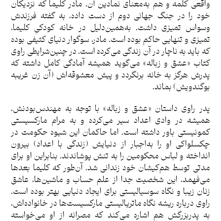
واقعی کلمه و هم به‌معنای نمادین آن. مادر کلیما که نزدیکان
خود را در جنگ جهانی دوم از دست داده، به گفته فرزندش
وسواس تمیزی داشت. به‌همین‌دلیل در خانه کودکیِ کلیما،
تمیزی و تنهایی حاکم بوده است. مادر، سوگوار دنیای کثیفی بوده
که باید به ناچار در آن زندگی می‌کرده است. در چنین‌شرایطی راوی
کتاب «عشق و زباله» می‌گوید همیشه آمادگی کامل داشته که
پدرش هرگز به خانه برنگردد و پیش معشوقه‌اش (آن زن غریبه
بوگندویش) بماند.
پدر راوی داستان «عشق و زباله» با توجه به مهندس‌بودنش،
همیشه در وادی اعداد سیر می‌کرده و به مرام مارکسیستی
کمونیستی باور داشته است. اما حاکمان این شیوه حکومت در
چکسلواکی او را به‌اجبار از دنیایش (زندگی با اعداد) بیرون
انداخته و لباس محکومین را به تنش پوشاندند. بنابراین او برای
مدتی توسط هم‌کیشان خود زندانی شد. آن‌طور که کلیما بعدها
می‌فهمد، این شخصیت جدا از علم حساب و ماشین‌ها، عاشق
زنان زیبا و نگاه سوسیالیستی برای ایجاد دنیایی بهتر بوده است.
راوی درباره ریشه نگاه ماتریالیستی مارکسیست‌ها در خانواده‌اش،
به پدربزرگش هم اشاره می‌کند که مصرانه از او می‌خواسته