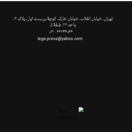
تهـران،‌ خیابان انقلاب، خیابان خارک، کوچۀ بن‌بست اول، پلاک ۳،
واحد ۲۲، طبقۀ ۵
۶۶۷۴۴۰۴۶- ۰۲۱
lega.press@yahoo.com