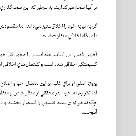
بر آنها صحه مي‌گذارند، به شرطي كه اين صحه‌گذاري مبت
گرچه نيچه خود را اخلاق‌ستيز مي‌داند، اما مقصو
يك نگاه اخلاقي متفاوت است.
آخرين فصل اين كتاب، مك‌اينتاير را محور كار خ
گسيختگي اخلاقي شده است و گفتمان‌هاي اخلاقي امكا
پروژه اصلي او براي غلبه بر اين معضل احيا و اصلا
اما تكراري نه. چون هر محققي از منظر خاص و متفاو
چگونه مي‌توان سنت فلسفي را استمرار بخشيد و دنبا
آموخت.