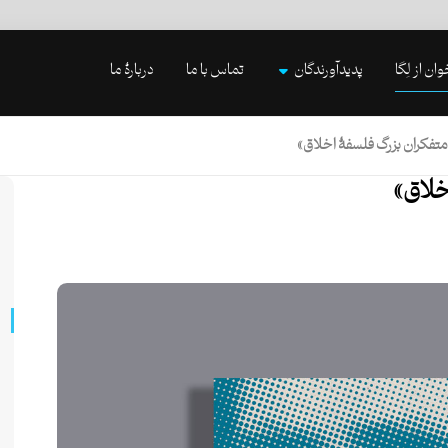
وان از لِگا
پدیدآورندگان
تماس با ما
دربارۀ ما
«متفكران بزرگ فلسفۀ اخلاق»
خلاق»