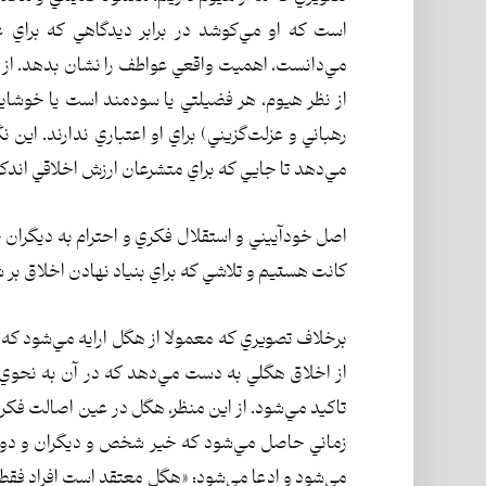
است كه او مي‌كوشد در برابر ديدگاهي كه براي عقل 
مي‌دانست، اهميت واقعي عواطف را نشان بدهد. از ا
از نظر هيوم، هر فضيلتي يا سودمند است يا خوشاين
رهباني و عزلت‌گزيني) براي او اعتباري ندارند. اين
مي‌دهد تا جايي كه براي متشرعان ارزش اخلاقي اندك
اصل خودآييني و استقلال فكري و احترام به ديگران 
كانت هستيم و تلاشي كه براي بنياد نهادن اخلاق بر شا
برخلاف تصويري كه معمولا از هگل ارايه مي‌شود كه 
از اخلاق هگلي به دست مي‌دهد كه در آن به ‌نحو
تاكيد مي‌شود. از اين منظر، هگل در عين اصالت فكر
زماني حاصل مي‌شود كه خير شخص و ديگران و دولت 
مي‌شود و ادعا مي‌شود: «هگل معتقد است افراد فقط 