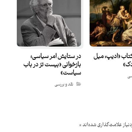
کتاب «ادیپ: میل
در ستایش امر سیاسی؛
دک»
بازخوانی «بیست تز در باب
سیاست»
سی
نقد و بررسی
یاز علامت‌گذاری شده‌اند
*