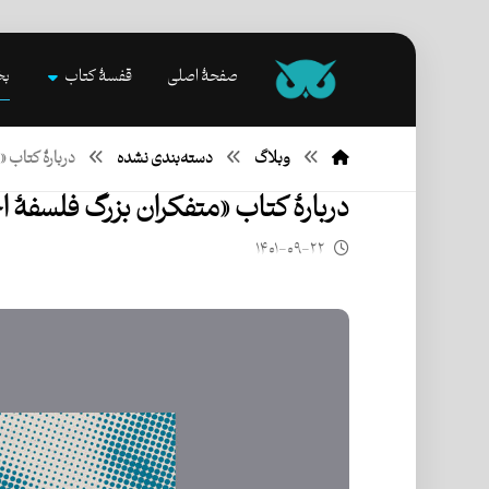
صفحۀ اصلی
قفسۀ کتاب
بخ
وبلاگ
دسته‌بندی نشده
دربارۀ کتاب 
دربارۀ کتاب «متفكران بزرگ فلسفۀ ا
۱۴۰۱-۰۹-۲۲