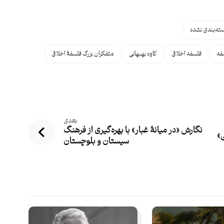
ته‌بندی نشده
فه
فلسفه اخلاق
کاوه بهبهانی
متفکران بزرگ فلسفۀ اخلاق
بعدی
نگارش «در میانۀ غبار» با بهره‌گیری از فرهنگ
ی»
سیستان‌ و بلوچستان