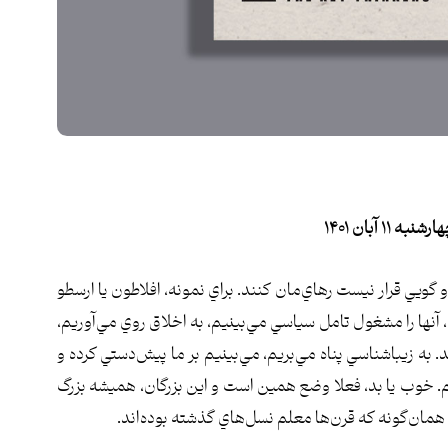
 آبان ۱۴۰۱
 گويي قرار نيست رهاي‌مان كنند. براي نمونه، افلاطون يا ارسطو
نها را مشغول تامل سياسي مي‌بينيم، به اخلاق روي مي‌آوريم،
 به زيباشناسي پناه مي‌بريم، مي‌بينيم بر ما پيش‌دستي كرده و
يم. خوب يا بد، فعلا وضع همين است و اين بزرگان، هميشه بزرگ
همان‌گونه كه قرن‌ها معلم نسل‌هاي گذشته بوده‌اند.