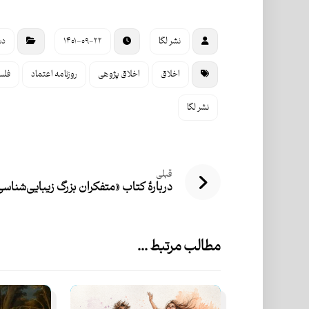
نشر لگا
۱۴۰۱-۰۹-۲۲
دس
اخلاق
اخلاق پژوهی
روزنامه اعتماد
فلس
نشر لگا
قبلی
دربارۀ کتاب «متفكران بزرگ زيبايی‌شناس
مطالب مرتبط ...