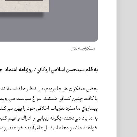
متفکران_اخلاق
به قلم سيدحسن اسلامي اردكاني/ روزنامه اعتماد، چهارشنبه ۱۱
بعضي متفكران هر جا برويم، در انتظار ما نشسته‌اند و
يا كانت چنين كساني هستند. سراغ سياست مي‌رويم، آ
پيشاروي ما سفره نظريات اخلاقي خود را پهن مي‌كنند.
به ما ياد مي‌دهند چگونه زيبايي را ادراك و فهم كن
خواهند ماند و معلمان نسل‌هاي آينده خواهند بود، 