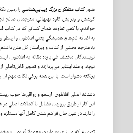
هنوز
كتاب متفكران بزرگ زيبايي‌شناسي
را زمين نگذ
خواندم. با كمي تفاوت همان كساني كه در كتاب قبل
به اضافه نام‌هاي هميشگي يعني افلاطون و ارسطو و ك
به مترجم بخشي از كتاب و ويراستار كل متن داشتم،
نويسندگان مختلف طي يازده مقاله به افلاطون، ارسط
نيچه، و مك‌اينتاير مي‌پردازند و تصوير قابل‌تاملي
پرنكته دشوار است. با اين همه برخي نكات مهم آن را 
دغدغه اصلي افلاطون، ارسطو و رواقي‌ها خوب زيستن
اين كار از طريق پروردن فضايل يا كمالات اصلي 
را دارد. در عين حال فراهم شدن كامل آنها مستلزم 
تصويري كه ما از هيوم داريم، معمولا قديمي و مخد