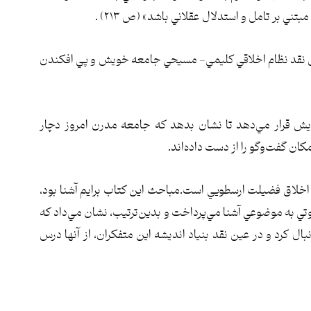
ني بر تامل و استدلال عقلاني باشد» (ص ۲۱۳) .
دش نقد نظام اخلاقي كليمي- مسيحي جامعه خويش و پي افكندن
ويش قرار مي‌دهد تا نشان بدهد كه جامعه مدرن امروز دچار
ن گفت‌وگو را از دست داده‌اند.
ح اخلاق فضيلت ارسطويي است.مباحث اين كتاب برايم آشنا بود،
تي به موضوعي آشنا مي‌پرداخت و بدين‌ترتيب، نشان مي‌داد كه
ل كرد و در عين نقد بنياد انديشه اين متفكران، از آنها درس