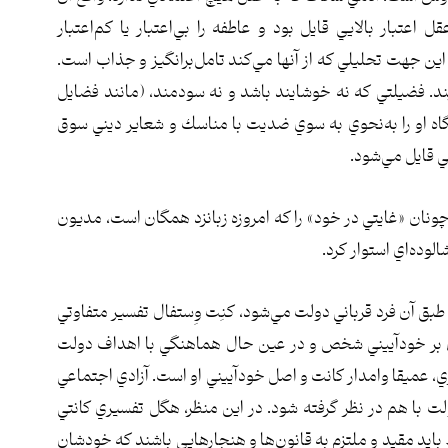
اعتبار بالايي قايل بود و عاطفه را بي‌اعتبار يا كم‌اعتبار
ين جهت تحليلي كه از آنها مي‌كند تامل‌برانگيز و جذاب است.
د. فضيلتي كه نه خوشايند باشد و نه سودمند، (مانند فضايل
 نگاه او را به‌نحوي به سوي ضديت با مناسك و شعاير ديني سوق
ي قايل مي‌شود.
چونان «غايتي در خود» را كه امروزه زبانزد همگان است، مديون
لوده‌اي استوار كرد.
طبق آن فرد قرباني دولت مي‌شود، كنِت وِستفال تفسير متفاوتي
ي بر خودآييني شخص و در عين حال هماهنگي با اهداف دولت
ي، عميقا وامدار كانت و اصل خودآييني او است. آزادي اجتماعي
با هم در نظر گرفته شود. در اين منظر، هگل تفسيري كانتي
بايد مقيد و ملتزم به قانون‌ها و هنجارهايي باشند كه خودشان