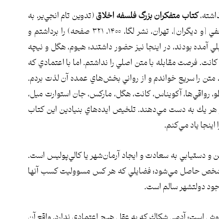
اشته،
كتاب متفكران بزرگ فلسفه اخلاق
(تدوين تام انجي‌ير، به
كوشش و ويرايش كاوه بهبهاني، مترجمان صالح نجفي [و ديگران]، تهران، نشر لگا، ۱۴۰۰، ۳۲۱ صفحه) را برداشتم و
ي آمده بودند، در اينجا نيز حضور داشتند: هيوم، هگل و نيچه
انت. فرصت مقابله با متن اصلي را نداشتم. اما با اعتمادي كه
 متن را سريع خواندم و از رواني بخش‌هاي عمده آن لذت بردم.
و، رواقي‌ها، آكويناس، كانت، هگل، ماركس، جان استوارت ميل،
 از هر يك به دست مي‌دهند. تلخيص ايده‌هاي بنيادين اين كتاب
اينجا ياد مي‌كنم.
 و دستيابي به سعادت و ايجاد آرمان‌شهر يا كالي‌پوليس است.
در شخص حاصل مي‌شود؛ فضايلي كه هر كس مسووليت كسب آنها
وجود دولتشهر سالم است.
وش است؛ آدمي شكاك كه به عقل هيچ اعتمادي ندارد. واقع آن