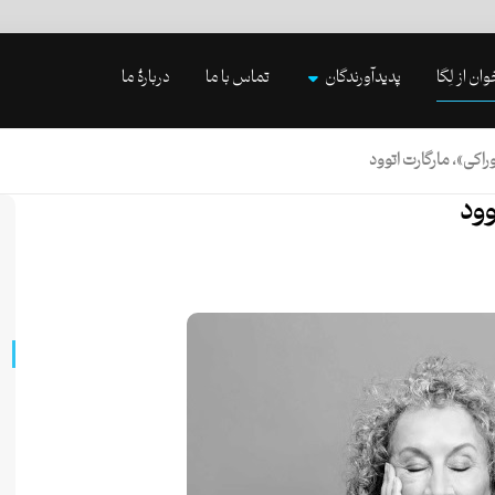
وان از لِگا
پدیدآورندگان
تماس با ما
دربارۀ ما
راکی»، مارگارت اتوود
وود