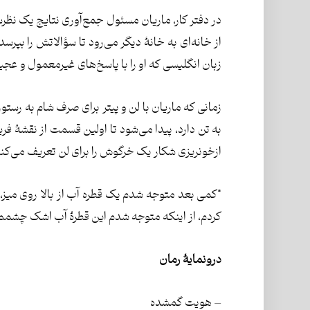
در دفتر کار، ماریان مسئول جمع‌آوری نتایج یک نظر
از خانه‌ای به خانۀ دیگر می‌رود تا سؤالاتش را بپر
زبان انگلیسی که او را با پاسخ‌های غیرمعمول و ع
زمانی که ماریان با لن و پیتر برای صرف شام به رستور
به تن دارد، پیدا می‌شود تا اولین قسمت از نقشۀ فریب
ازخونریزی شکار یک خرگوش را برای لن تعریف می‌کند
“کمی بعد متوجه شدم یک قطره آب از بالا روی میز، 
کردم، از اینکه متوجه شدم این قطرۀ آب اشک چشمم 
درونمایۀ رمان
– هویت گمشده