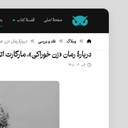
صفحۀ اصلی
قفسۀ کتاب
بخ
وبلاگ
نقد و بررسی
دربارۀ رمان «زن خو
دربارۀ رمان «زن خوراکی»، مارگارت ات
۱۴۰۱-۱۲-۰۶