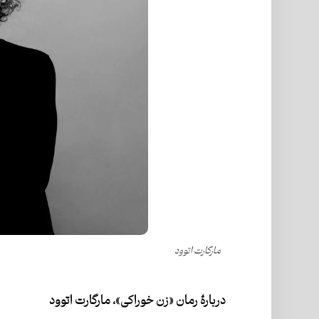
مارگارت اتوود
دربارۀ رمان «زن خوراکی»، مارگارت اتوود