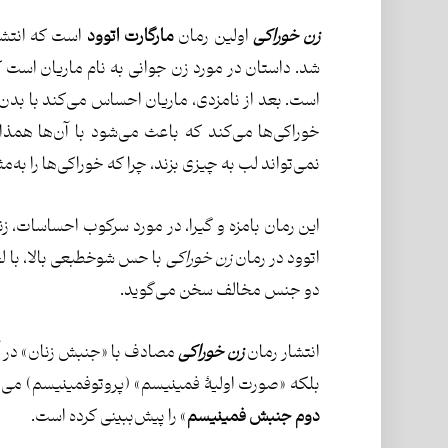
زن خوراکی
اولین رمان
مارگارت اتوود
شد. داستان در مورد زن جوانی به نام ماریان است 
است. بعد از نامزدی، ماریان احساس می‌کند با بدن 
خوراکی‌ها می‌کند که باعث می‌شود با آن‌ها همذا
نمی‌تواند لب به چیزی بزند، چرا که خوراکی‌ها را به‌
این رمان بامزه و گیرا، در مورد سرکوب احساسات، ز
اتوود در رمان
زن خوراکی
با حس شوخ­طبعی بالا، با لحن
دو جنس مخالف سخن می‌گوید.
انتشار رمان
زن خوراکی
مصادف با «جنبش زنان» در آمر
بلکه «صورت اولیۀ فمینیسم» (پروتوفمینیسم) می‌نامد، چراکه آن در سال ۵
دوم جنبش فمینیسم
» را پیش‌ببینی کرده است.