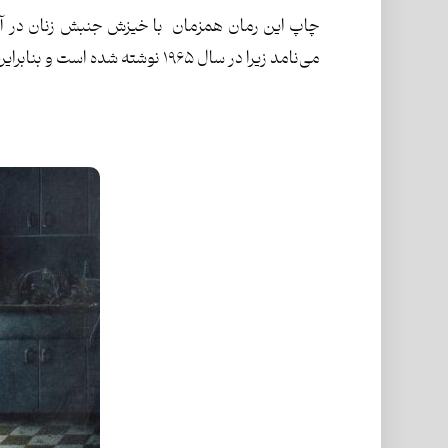
چاپ این رمان همزمان با خیزش جنبش زنان در آمریک
می‌نامد زیرا در سال ۱۹۶۵ نوشته شده است و بنابراین موج دوم فمنیسم را پیشبینی کرده ‌است.