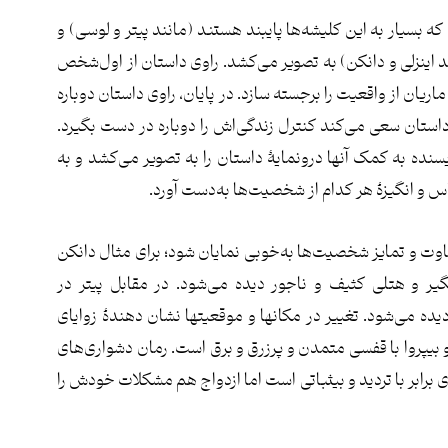
بسیار به این کلیشه‌ها پایبند هستند (مانند پیتر و لوسی) و
 اینزلی و دانکن) به تصویر می‌کشد. راوی داستان از اول‌شخص
یان از واقعیت را برجسته سازد. در پایان، راوی داستان دوباره
ان سعی می‌کند کنترل زندگی‌اش را دوباره در دست بگیرد.
نده به کمک آنها درونمایۀ داستان را به تصویر می‌کشد و به
و انگیزۀ هر کدام از شخصیت‌ها به‌دست آورد.
اوت و تمایز شخصیت‌ها به‌خوبی نمایان شود؛ برای مثال دانکن
گیر و هتلی کثیف و ناجور دیده می‌شود. در مقابل پیتر در
دیده می‌شود. تغییر در مکانها و موقعیتها نشان دهندۀ زوایای
و بیپروا با قفسی متمدن و پرزرق و برق است. رمان دشواری‌های
 برابر با تردید و بیثباتی است اما ازدواج هم مشکلات خودش را