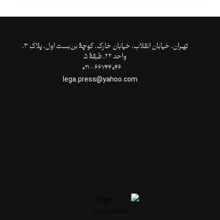
تهـران،‌ خیابان انقلاب، خیابان خارک، کوچۀ بن‌بست اول، پلاک ۳،
واحد ۲۲، طبقۀ ۵
۶۶۷۴۴۰۴۶- ۰۲۱
lega.press@yahoo.com