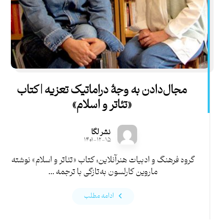
مجال‌دادن به‌ وجۀ دراماتیک تعزیه | کتاب
«تئاتر و اسلام»
نشر لگا
۱۴۰۱-۱۲-۱۵
گروه فرهنگ و ادبیات هنرآنلاین: کتاب «تئاتر و اسلام» نوشته
ماروین کارلسون به‌تازگی با ترجمه ...
ادامه مطلب