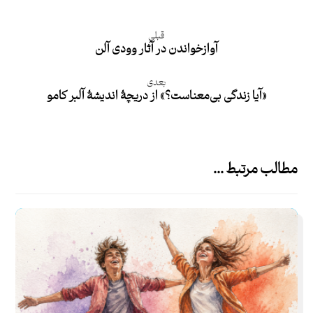
قبلی
آواز‌خواندن در آثار وودی آلن
بعدی
«آیا زندگی بی‌معناست؟» از دریچۀ اندیشۀ آلبر کامو
مطالب مرتبط ...