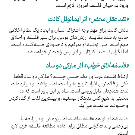
ورود به جهان فلسفه امروزه، لازم است.
«نقد عقل محض»
اثر ایمانوئل کانت
تلاش کانت برای فهم وجه اشتراک انسان و ایجاد یک نظام اخلاقی
جامع به مدد مقایسه ارزش‌های بومی، برای سیر فلسفه و اخلاق
مهم است. متن نوشته او دیرفهم و تاحدودی خسته‌کننده است،
اما نگران نباشید. کارتان از این‌ پس راحت‌تر خواهد شد.
«فلسفه اتاق خواب»
اثر مارکی دو ساد
ارتباط فلسفه غرب و رابطه جنسی چیست؟ مارکی دو ساد قطعا
یکی از ظالم‌ترین افراد تاریخ بشر است، اما سوالات او درباره ذات
لذت همچنان قابل‌بررسی است. ساد بر این باور است که ما
محبتی به هیچ‌کس بدهکار نیستیم، و بیشترین لذت از گناه‌کردن
و خشونت به دست می‌آید.
شاید شما با او هم‌عقیده نباشید، اما پژوهش او در رابطه با
بی‌رحمی و لذت‌گرایی مطلق برای ادامه مطالعه فلسفه غرب لازم
است.