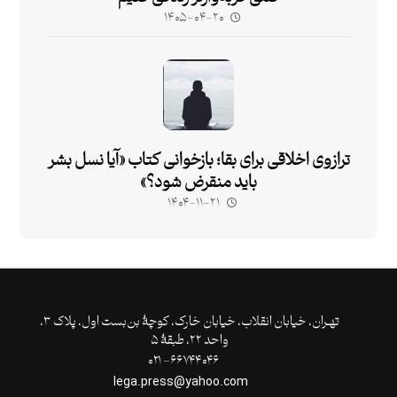
۱۴۰۵-۰۴-۲۰
ترازوی اخلاقی برای بقا؛ بازخوانی کتاب «آیا نسل بشر
باید منقرض شود؟»
۱۴۰۴-۱۱-۲۱
تهـران،‌ خیابان انقلاب، خیابان خارک، کوچۀ بن‌بست اول، پلاک ۳،
واحد ۲۲، طبقۀ ۵
۶۶۷۴۴۰۴۶- ۰۲۱
lega.press@yahoo.com