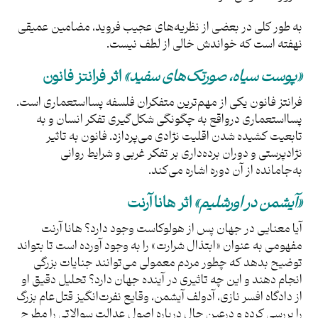
به‌ طور کلی در بعضی از نظریه‌های عجیب فروید، مضامین عمیقی
نهفته‌ است که خواندش خالی از لطف نیست.
«پوست سیاه، صورتک‌های سفید»
اثر فرانتز فانون
فرانتز فانون یکی از مهم‌ترین متفکران فلسفه پسااستعماری است.
پسااستعماری درواقع به چگونگی شکل‌گیری تفکر انسان و به
تابعیت کشیده‌ شدن اقلیت نژادی می‌پردازد. فانون به تاثیر
نژادپرستی و دوران برده‌داری بر تفکر غربی و شرایط روانی
به‌جا‌مانده از آن دوره اشاره می‌کند.
«آیشمن در اورشلیم»
اثر هانا آرنت
آیا معنایی در جهان پس از هولوکاست وجود دارد؟ هانا آرنت
مفهومی به عنوان «ابتذال شرارت» را به وجود آورده است تا بتواند
توضیح بدهد که چطور مردم معمولی می‌توانند جنایات بزرگی
انجام دهند و این چه تاثیری در آینده جهان دارد؟ تحلیل دقیق او
از دادگاه افسر نازی، آدولف آیشمن، وقایع نفرت‌انگیز قتل‌عام بزرگ
را بررسی کرده و درعین حال درباره‌ اصول عدالت سوالاتی را مطرح