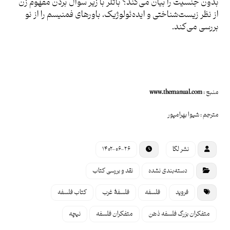
بدون جنسیت را بیان می‌کند؟ باتلر با زیر سوال بردن مفهوم زن
از نظر زیست‌شناختی و ایده‌ئولوژیک، باورهای فمنیسم را از نو
بررسی می‌کند.
منبع :
www.themanual.com
مترجم : شیوا بهرامپور
نشر لگا
۱۴۰۲-۰۶-۲۶
دسته‌بندی نشده
نقد و بررسی کتاب
فروید
فلسفه
فلسفۀ غرب
کتاب فلسفه
متفکران بزرگ فلسفه ذهن
متفکران فلسفه
نیچه