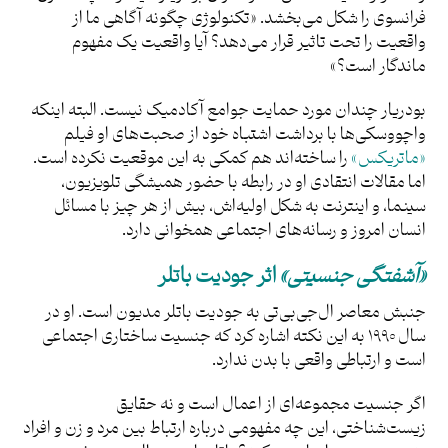
فرانسوی را شکل می‌بخشد. «تکنولوژی چگونه آگاهی ما از
واقعیت را تحت‌ تاثیر قرار می‌دهد؟ آیا واقعیت یک مفهوم
ماندگار است؟»
بودریار چندان مورد حمایت جوامع آکادمیک نیست. البته اینکه
واچووسکی‌ها با برداشت اشتباه خود از صحبت‌های او فیلم
«ماتریکس»
را ساخته‌اند هم کمکی به این موقعیت نکرده‌ است.
اما مقالات انتقادی او در رابطه با حضور همیشگی تلویزیون،
سینما، و اینترنت به شکل اولیه‌اش، بیش از هر چیز با مسائل
انسان امروز و رسانه‌های اجتماعی همخوانی دارد.
«آشفتگی جنسیتی»
اثر جودیت باتلر
جنبش معاصر ال‌جی‌بی‌تی به جودیت باتلر مدیون است. او در
سال ۱۹۹۰ به این نکته اشاره کرد که جنسیت ساختاری اجتماعی
است و ارتباطی واقعی با بدن ندارد.
اگر جنسیت مجموعه‌ای از اعمال است و نه حقایق
زیست‌شناختی، این چه مفهومی درباره ارتباط بین مرد و زن و افراد