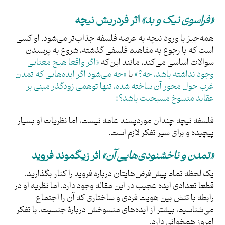
«فراسوی نیک و بد»
اثر فردریش نیچه
همه‌چیز با ورود نیچه به عرصه فلسفه جذاب‌تر می‌شود. او کسی
است که با رجوع به مفاهیم فلسفی گذشته، شروع به پرسیدن
سوالات اساسی ‌می‌کند، مانند این‌که
«اگر واقعا هیچ معنایی
وجود نداشته باشد، چه؟»
یا
«چه می‌شود اگر ایده‌هایی که تمدن
غرب حول محور آن ساخته شده، تنها توهمی زودگذر مبنی بر
عقاید منسوخ مسیحیت باشد؟»
فلسفه نیچه چندان موردپسند عامه نیست، اما نظریات او بسیار
پیچیده و برای سیر تفکر لازم است.
«تمدن و ناخشنودی‌هایی آن»
اثر زیگموند فروید
یک لحظه تمام پیش‌فرض‌هایتان درباره فروید را کنار بگذارید.
قطعا تعدادی ایده عجیب در این مقاله وجود دارد. اما نظریه او در
رابطه با تنش بین هویت فردی و ساختاری که آن را اجتماع
می‌شناسیم، بیشتر از ایده‌های منسوخش دربارۀ جنسیت، با تفکر
امروز همخوانی دارد.