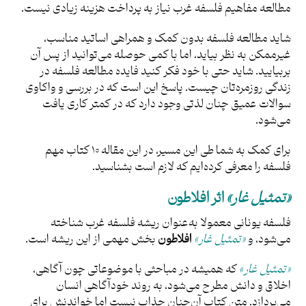
مطالعه مفاهیم فلسفه غرب نیاز به پرداخت هزینه زیادی نیست.
شاید مطالعه فلسفه بدون کمک و همراهی اساتید مناسب،
غیرممکن به‌ نظر بیاید، اما با کمی حوصله می‌توانید از پس آن
بربیایید. شاید حتی با خود فکر کنید فایده مطالعه فلسفه در
زندگی روزمره‌تان چیست. پاسخ این است که در بررسی و واکاوی
سوالات عمیق چنان لذتی وجود دارد که در کمتر کاری یافت
می‌شود.
برای کمک به شما طی این مسیر، در این مقاله ۱۰ کتاب مهم
فلسفه را معرفی ‌کرده‌ایم که لازم است بشناسید.
«تمثیل غار»
اثر افلاطون
فلسفه یونانی معمولا به‌عنوان ریشه فلسفه غرب شناخته
می‌شود، و
«تمثیل غار»
افلاطون
بخش مهمی از این ریشه است.
«تمثیل غار»
که همیشه در مباحثی با موضوعاتی چون آگاهی،
اخلاق و دانش مطرح می‌شود، به روند خودآگاهی انسان
می‌پردازد. متن کتاب آن‌چنان جذاب نیست اما خواندنش برای