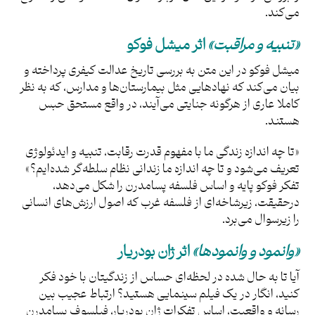
می‌کند.
«تنبیه و مراقبت»
اثر میشل فوکو
میشل فوکو در این متن به بررسی تاریخ عدالت کیفری پرداخته و
بیان می‌کند که نهادهایی مثل بیمارستان‌ها و مدارس، که به نظر
کاملا عاری از هرگونه جنایتی می‌آیند، در واقع مستحق حبس
هستند.
«تا چه اندازه زندگی ما با مفهوم قدرت رقابت، تنبیه و ایدئولوژی
تعریف می‌شود و تا چه اندازه ما زندانی نظام سلطه‌گر شده‌ایم؟»
تفکر فوکو پایه و اساس فلسفه پسامدرن را شکل می‌دهد،
درحقیقت، زیر‌شاخه‌ای از فلسفه غرب که اصول ارزش‌های انسانی
را زیرسوال می‌برد.
«وانمود و وانمودها»
اثر ژان بودریار
آیا تا به حال شده در لحظه‌ای حساس از زندگیتان با خود فکر
کنید، انگار در یک فیلم سینمایی هستید؟ ارتباط عجیب بین
رسانه و واقعیت، اساس تفکرات ژان بودریار، فیلسوف پسامدرن