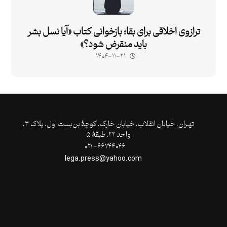
ترازوی اخلاقی برای بقا؛ بازخوانی کتاب «آیا نسل بشر
باید منقرض شود؟»
۱۴۰۴-۱۱-۲۱
تهـران،‌ خیابان انقلاب، خیابان خارک، کوچۀ بن‌بست اول، پلاک ۳،
واحد ۲۲، طبقۀ ۵
۶۶۷۴۴۰۴۶- ۰۲۱
lega.press@yahoo.com