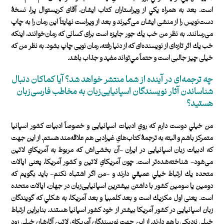
است. بعد به همراه يكي از ويراستاران كتاب ايشان، آقای كريستوال پرا، نسخۀ
دست‌نويس را از منشی ايشان می‌گيرند و بعد از ويراست نهايتاً این رمان را به چاپ
می‌رسانند. به نظر من خب يك جور جايزه است برای كسانی كه رمان‌خوانند، اينكه
خب يك اثر تازه‌ای از نويسنده‌ای كه از دنيا رفته، رمان نويی چاپ بشود. به نظر من كه
خيلی چيز جالبی است و حتماً مي‌تواند مفيد و جذاب باشد.
چه ترجمه‌ای در آينده از شما منتشر خواهد شد؟ آيا كماكان دنبال
شناساندن آثار نويسندگان اسپانيايی‌زبان به مخاطب فارسی‌زبان
هستيد؟
من خيلي دوست دارم كه رویِ ادبيات اسپانيايی و خصوصاً ادبيات كشور اسپانيا
متمركز باشم و البته به ترجمۀ كتاب‌هایِ غيرادبی هم علاقه‌مند هستم. از اين جهت
كه ادبيات زبان اسپانيايی در ايران -آن بخشی‌اش كه مربوط به آمريكایِ لاتين
می‌شود- شناخته‌شده‌تر است. چون آمريكایِ لاتين و كشور آمريكا، يعنی ايالات
متحده يك ارتباط خيلي عميقي دارند و -من اگر اشتباه نكنم- بايد بگويم كه
دومين يا سومين كشور با داشتن بيشترين اسپانيايی‌زبان در جهان، ايالات‌ متحده
است. يعنی اول مكزيك است و بعد كلمبيا و بعد آمريكا، به شكلي كه گويندگان
زبان اسپانيايی در كشور آمريكا بيشتر از خود كشور اسپانيا هستند. بنابراين ارتباط
خيلي نزديكي با هم دارند. از اين جهت نويسندگان آمريكایِ لاتين آثارشان خيلي زود