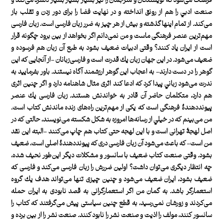
فرهنگ می‌شود كه نويسندگان و مترجمان را نيز بسيار بسيار بسيار دلسرد می‌كند و
صنعت‌ ادبي را هم از رونق انداخته و در نهايت فضا را برای دور زدن و تقلب باز
می‌كند. از تمام اينها گذشته و بيش از هر چيز به ضرر زبان فارسی است. زبان فارسی
مهم‌ترين عنصر فرهنگی ماست و من نمی‌دانم اگر بخواهد از بين برود چگونه قرار
است از ايران ياد كنند؟ وقتی ادبيات ضعيف بشود به طبع آن زبان هم فرسوده و
ضعيف می‌شود. در اين جهان زبان يك قدرت است و فارسی‌زبانان -از آنجايی كه اين
گوهر را در دست دارند- به اعجاب اين گوهر ارزشمند آگاه نيستند. باور بفرماييد به
ندرت می‌شود زباني پيدا كرد كه ادعا كند اثری مثال شاهنامه دارد و اگر چنين اثری
هم دارد، متكلمان حاضر آن قادر به خواندنش هستند. زبان فارسی يك‌ عنصر
پيوند‌‌دهندۀ فرهنگی است كه يكی از مهم‌ترين راه‌های زنده‌ ماندنش كتاب است.
من می‌بينم كه در خيلي از رسانه‌ها امروزه به شكل شكسته می‌نويسند، حالتی كه در
اصل لهجۀ تهرانی است و با اين لهجه حتی كتاب هم چاپ می‌كنند -البته اين نقد
من است- كه باعث می‌شود آن زبان فارسی دری كه پيونددهندۀ اصلی است، ضعيف
بشود. وقتی صنعت كتاب ضعيف با سانسور و مشكلات ديگر اين‌طور نحيف شده،
چه انتظار ديگری می‌توان داشت؟ اولين ضررش را زبان فارسی می‌كند و فارسی كه
ضعيف بشود، ايران ضعيف می‌شود و چنين چيزی تنها می‌تواند هدف يك گروه
استعمارگر باشد. به گمان من اگر استعمارگرانی به قصد نابودی به ايران حمله
می‌كردند و زورشان نمی‌رسيد، به قطع چنين سياستی پيش می‌گرفتند كه كتاب را
سانسور كنند، مولف را اذيت و صنعت نشر را نابود كنند. صنعت نشر را از بين برده و