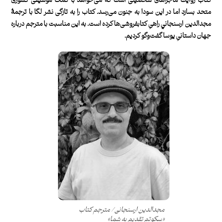
كتاب روايت ماجراهای شخصيتی است كه می‌خواهد با کمک موسیقی کشوری
متحد بسازد اما در اين سودا به جنون می‌رسد. كتاب را به تازگی نشر لگا با ترجمۀ
مجدالدين ارسنجاني راهیِ كتابفروشی‌ها كرده است. به اين مناسبت با مترجم درباره
جهان داستانیِ يوسا گفت‌وگو كرديم.
مجدالدین ارسنجانی/ مترجم کتاب
«سکوتم تقدیم به شما»