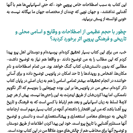
اين كتاب به سبب اصطلاحات خاص پرويي خود -كه حتی اسپانيايي‌ها هم با آنها
آشنايی نداشتند- و جهان نويی كه چندان از مختصات جهان ما بيگانه نيست به
خوبی توانسته از پسش بربيايد.
چطور با حجم عظيمی از اصطلاحات و وقايع و اسامی محلی و
تاريخی و فرهنگی پرويي اثر برخورد كرديد؟
خب، من برای اين كتاب بسيار تحقيق كرده‌ام، پرسيده‌ام و دوستانی اهل پرو پيدا
كردم كه اين مطالب را به من توضيح دادند -و واقعا هم‌ نياز به توضيح داشت-
مطالبی كه بدون دانستن‌شان، كتاب گنگ خواهد بود. من تمام اصطلاحات و نام‌ِ
مكان‌ها، اشخاص و رويدادها را تا حد امكان در پانويس توضيح داده‌ و برای آسانی
خواننده در انجام تحقيقات بيشتر تمامی اسامی را هم به زبان اصلی در پايان كتاب
ذكر كرده‌ام. سعی من در پانويس‌ها بر اين بوده چيزهايی را بنويسم كه اگر نگويم
ناممكن، اما پيدا كردن‌شان از طريق اينترنت به اين راحتی‌ها نيست. پيش از هر چيز
لازمۀ تسلط به زبان اسپانيايی و بعد هم ارتباط با كسي است كه به فرهنگ و تاريخ
پرو آشنا باشد كه من اين افتخار را داشته‌ام. آنچه در كتاب بسيار مهم است ارجاعات
تاريخی به دوره‌های معاصر، استعماری و پيشااستعماری است و دانستن و توضيح
آنها مستلزم آشنايي با تاريخ پرو است. خود اين پيدا كردن اطلاعات از طريق دوستان
و توضيح آنها براي مخاطب هم از چالش‌هاي مورد علاقۀ من در اين كتاب بوده است.