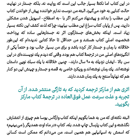
در اين كتاب اما نكتۀ بسيار جالب اين است كه روايت نه، بلكه جستار در نهايت
حالت كنايی به خود می‌گيرد. البته من دوست ندارم خواننده پيش از خواندن كتاب
اين مطلب را بداند و پيشنهاد می‌كنم اگر با -به اصطلاح- اسپويل شدن مشكلی
داريد، پس از پايان كتاب سراغ اين مطلب بياييد؛ چرا كه لذت كشف اين نكته بسيار
زياد است. اينكه بخش‌های جستارگون اثر نه جستارهايی ساده كه پرداخت
شخصيت اصلی كتاب هستند و من حداقل تا حالا كتابی نديده‌ام كه اين‌طور
خلاقانه با رمان و جستار كار كرده باشد و برای من بسيار جالب بود و حتماً يكی از
انگيزه‌هایِ اصلی من در ترجمۀ كتاب هم بوده. وقتی كه ديدم يك نويسنده‌ای در اين
سن بالا -ايشان نزديك به ۹۰ سال دارند- چنين خلاقانه با يك سبك نويی داستان
نوشته‌اند. يك رمان نوشته‌اند و رويكرد خاصی به قصه و جستار و چينش اين دو كنار
هم كه نهايتاً منتج به يك رمان شده، دارند.
اثری هم از ماركز ترجمه كرديد كه به تازگی منتشر شده. از آن
تجربه‌ و علت سرعت عمل فوق‌العاده در ترجمۀ كتاب ماركز
بگوييد.
البته نكته‌ای كه من به شما بگويم اينكه كتاب وارگاس ‌يوسا هم چيزی از انتشارش
نگذشته و اين كتاب پارسال چاپ شده. بله، كتابِ «در ماه اوت همديگر را می‌بينيم»
كه اسمش به اسپانيايی هم همين است، من می‌دانم كه ممكن است كسانی