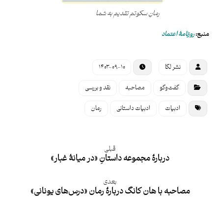
رمانِ سکوتم تقدیم به شما
منبع:
روزنامۀ اعتماد
نشر لگا
۱۴۰۳-۰۹-۱۰
گفت‌وگو
مصاحبه
نقد و بررسی
ادبیات
ادبیات داستانی
رمان
قبلی
دربارۀ مجموعه داستانِ «در میانۀ غبار»
بعدی
مصاحبه با هان کانگ دربارۀ رمان «درس‌های یونانی»