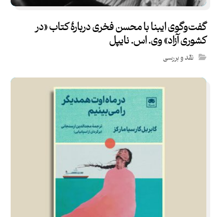
گفت‌و‌گوی ایبنا با محسن فخری دربارهٔ کتاب «در
کشوری آزاد» وی. اس. نایپل
نقد و بررسی