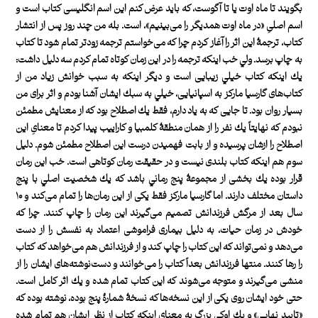
بگويند تا ماه اوت يا تا آگوست، كه بايد عرض كنم اين اسم انگليسی كتاب است و
اسم اصلیِ «در ماه اوت همديگر را می‌بينيم»، است. بله من چند روز پس از انتشار
كتاب، ترجمۀ اين اثر را آغاز كردم چرا كه می‌خواستم ترجمه زودتر تمام شود تا كتاب
به چاپ برسد. ولي خب اينكه ترجمه را در اين زمان كوتاه تمام کردم سه دليل داشت:
يك اينكه كتاب خيلي زيبايی است و ديگر اينكه به سبب خوانش زياد من از
كتاب‌های گارسيا ماركز به اسپانيايی، خيلي به سبك ايشان آشنا بودم و اثر برای من
بسيار روان بود. تا جايی كه به ياد دارم، فقط يك اصطلاح بود كه از معنايش مطمئن
نبودم كه نهايتاً يك نفر را از همان منطقۀ كلمبيا و كاراييب پيدا كردم تا معنایِ اين
اصطلاح را ازشان پرسيده و از بابت فهميدن درست اين اصطلاح مطمئن شوم. دليل
سوم هم اينكه كتاب بلندی نيست و در حقيقت رمان كوتاهی است. خب اين رمان
قرار بوده يك بخشی از مجموعۀ پنج رماني باشد كه يك شخصيت اصلي با پنج
داستان مختلف دارند. اما گارسيا ماركز فقط يكی از اين رمان‌ها را تمام می‌كند و ۱۰
سال بعد از مرگش فرزندانش تصميم می‌گيرند اين رمان را چاپ كنند. چرا كه
خودش در زمان حيات، به دليل بيماری فراموشی اعتماد به نفسش را از دست
می‌دهد و نمی‌تواند كه اين كتاب را چاپ كند و از فرزندانش هم می‌خواهد كه كتاب
را رها كنند. منتها فرزندانش بعداً كتاب را می‌خوانند و دست‌نوشته‌های ايشان را از
منشی می‌گيرند و متوجه می‌شوند كه اين كتاب تمام شده و يك اثر كامل است.
حتی خود ايشان روی يكی از اين نسخه‌ها كه نسخۀ شمارۀ پنج بوده، نوشته بوده كه
«تاييد نهايي» و يك اوكي بزرگ به معنایِ اينكه كتاب از نظر ايشان هم تمام شده