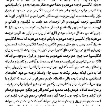
به زبان انگليسی ترجمه می‌شود و بعضاً حتی به شكل همزمان به دو زبان اسپانيايی
و انگليسی چاپ می‌شود. وقتی هم كه كتابی به انگليسی چاپ می‌شود، از طريق
بازار ايالات ‌متحده به ايران می‌رسد. نويسندگان كشور اسپانيا اما، آثارشان لزوماً به
انگليسی ترجمه نمی‌شود و اگر ترجمه‌ای هم باشد به فرانسوی و آلمانی و
اين‌هاست، چرا كه در اروپا يك فضایِ فرهنگی متفاوتی حاكم است. به همين دليل تا
جايی كه من حداقل ديده‌ام، بيشتر آثاری كه از زبان اسپانيايی به فارسی ترجمه
می‌شوند يا از انگليسی ترجمه می‌شوند يا وقتی ترجمه می‌شوند كه نسخۀ انگليسی
به بازار آمده. يعنی به هر حال مترجم نگاهی به ترجمۀ انگليسی داشته است. ولی
چون اين اتفاق در مورد كتاب‌های كشور اسپانيا خيلی كم رخ می‌دهد [ترجمه به زبان
انگليسی] خب چيزی هم ترجمه نمی‌شود و يك تصوری در ايران به وجود می‌آيد كه
انگار در اسپانيا چيزی نمی‌نويسند و همۀ نويسنده‌ها در آرژانتين و كلمبيا و مكزيك
و امثالهم هستند. بايد گفت كه اين‌ طور نيست، اسپانيا ادبيات بسيار پويایی دارد
اما به دليل اينكه بيشتر اوقات به سبب زبان واسطۀ ترجمه می‌شود، كتاب‌های
اسپانيايی در ايران ناديده باقی مانده‌اند. خودم سعی‌ام بر اين است كه تمركزم را
روی ادبيات كشور اسپانيا و كتاب‌هايی بگذارم كه در كشور اسپانيا چاپ می‌شوند.
واضح است كه آدم خودش را هم محدود نمی‌كند و اگر چيز ديگری هم مورد توجه‌ام
قرار گرفت و جالب توجه بود، ترجمۀ آنها را هم انجام می‌دهم ولی خب غرضم اين
است كه بتوانم‌ چيزی را به خوانندۀ ايرانی عرضه كنم‌ كه شايد كمتر كسی عرضه