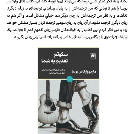
بكند يا به فكر كمتر كسی برسد كه می‌تواند آن را عرضه كند. اين كتاب آقای وارگاس
‌يوسا را هم تا زمانی كه من ترجمه‌اش را به پايان رساندم، ترجمه‌‌ای به زبان ديگری
نداشت و به نظر من ترجمه‌اش به زبان ديگر هم خيلي مشكل است و اگر هم به
زبان ديگری ترجمه بشود، از آن زبان به زبان سومی ترجمه كردن بسيار مشكل خواهد
بود و من فكر كردم اين كتاب را به خوانندگان فارسی‌زبان تقديم كنم تا بتوانند يك
ارتباط نزديك‌تری با وارگاس‌ يوسا به‌طور خاص و با ادبيات اسپانيايی‌زبان بگيرند.