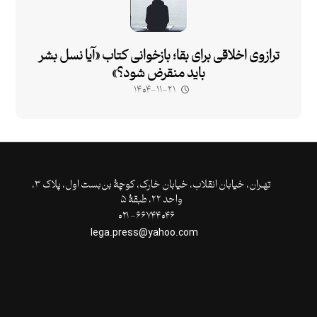
ترازوی اخلاقی برای بقا؛ بازخوانی کتاب «آیا نسل بشر
باید منقرض شود؟»
۱۴۰۴-۱۱-۲۱
تهـران،‌ خیابان انقلاب، خیابان خارک، کوچۀ بن‌بست اول، پلاک ۳،
واحد ۲۲، طبقۀ ۵
۶۶۷۴۴۰۴۶- ۰۲۱
lega.press@yahoo.com