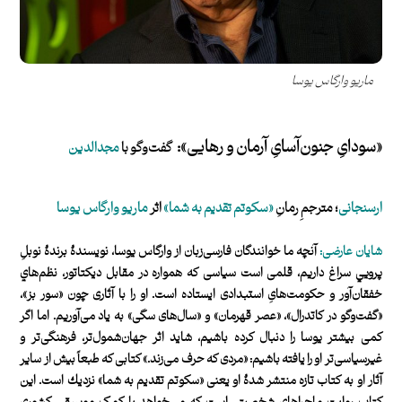
ماریو وارگاس یوسا
«سودایِ جنون‌‌‌آسایِ آرمان و رهايی»:
گفت‌وگو با
مجدالدين
ارسنجانی
؛ مترجمِ
رمانِ
«سكوتم تقديم به شم
ا
»
اثر
ماريو وارگاس يوسا
شایان عارضی:
آنچه ما خوانندگان فارسی‌زبان از وارگاس يوسا، نويسندۀ برندۀ نوبلِ
پرويي سراغ داريم، قلمی است سياسی كه همواره در مقابل ديكتاتور، نظم‌هاي
خفقان‌آور و حكومت‌هایِ استبدادی ايستاده است. او را با آثاری چون «سور بز»،
«گفت‌وگو در كاتدرال»، «عصر قهرمان» و «سال‌های سگی» به ياد می‌آوريم. اما اگر
كمی بيشتر يوسا را دنبال كرده باشيم، شايد اثر جهان‌شمول‌تر، فرهنگی‌تر و
غيرسياسی‌تر او را يافته‌ باشيم: «مردی كه حرف می‌زند.» كتابی كه طبعاً بيش از ساير
آثار او به كتاب تازه‌ منتشر شدۀ او يعنی «سكوتم تقديم به شما» نزديك است. اين