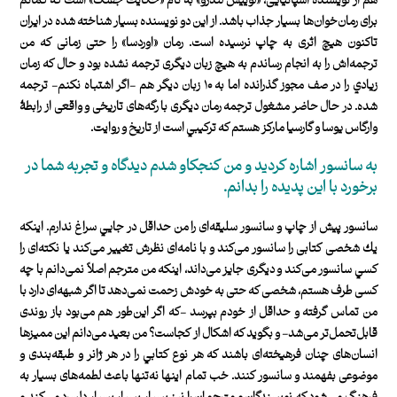
هم از نويسندۀ اسپانيايی، «لوييس لندرو» به نام «حكايت جفنگ» است كه گمانم
برای رمان‌خوان‌ها بسيار جذاب باشد. از اين دو نويسنده بسيار شناخته ‌شده‌ در ايران
تاكنون هيچ اثری به چاپ نرسيده است. رمان «اوردسا» را حتی زمانی كه من
ترجمه‌اش را به انجام رساندم به هيچ زبان ديگری ترجمه نشده بود و حال كه زمان
زيادي را در صف مجوز گذرانده اما به ۱۰ زبان ديگر هم -اگر اشتباه نكنم- ترجمه
شده. در حال حاضر مشغول ترجمه رمان ديگری با رگه‌های تاريخی و واقعی از رابطۀ
وارگاس ‌يوسا و گارسيا ماركز هستم كه تركيبي است از تاريخ و روايت.
به سانسور اشاره كرديد و من كنجكاو شدم ديدگاه و تجربه شما در
برخورد با اين پديده را بدانم.
سانسور پيش از چاپ و سانسور سليقه‌ای را من حداقل در جايي سراغ ندارم. اينكه
يك شخصی كتابی را سانسور می‌كند و با نامه‌ای نظرش تغيير می‌كند يا نكته‌ای را
كسي سانسور می‌كند و ديگری جايز می‌داند، اينكه من مترجم اصلاً نمی‌دانم با چه
كسی طرف هستم، شخصی كه حتی به خودش زحمت نمی‌دهد تا اگر شبهه‌ای دارد با
من تماس گرفته و حداقل از خودم بپرسد -كه اگر اين‌طور هم می‌بود باز روندی
قابل‌تحمل‌تر می‌شد- و بگويد كه اشكال از كجاست؟ من بعيد می‌دانم اين مميزها
انسان‌های چنان فرهيخته‌ای باشند كه هر نوع كتابي را در هر ژانر و طبقه‌بندی و
موضوعی بفهمند و سانسور كنند. خب تمام اينها نه‌تنها باعث لطمه‌های بسيار به