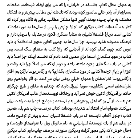
به عنوان مثال كتابِ «فلسفه در خيابان» را كه من برای ارشاد فرستادم، صفحات
بسياری از آن را در حالی سانسور كرده بودند كه تك‌تك اين‌ مطالب پيش‌تر و به اشكال
مختلف به چاپ رسيده بودند؛ گويي تنها مشكل‌ مطالب، زمانی به ناگاه بروز كرده كه
كنار هم آمده‌اند. كتاب ديگری كه اجازۀ چاپش را پس از سال‌ها به من نداده‌اند
كتابی است دربارۀ فلسفۀ كلبيان به مثابۀ سنگری فكری در مقابله با سرمايه‌داری و
فرهنگ مصرف؛ شايد بپرسيد چرا سال‌ها به چنين كتابی مجوز نداده‌اند؟ و بايد
عرض كنم چون گمان كرده‌اند از آنجايی كه واژۀ كلب به معناي سگ است، پس
كتاب در مورد سگ‌بازي است! براي همين نامه دادم كه نخست اينكه چرا اصلاً بايد
كتابی در باب سگ‌بازی وجود داشته باشد و دوم اينكه من اصلاً چرا بايد وقت و
انرژی‌ام را پایِ ترجمۀ كتابی در مورد سگ‌بازی بگذارم؟ به وارگاس‌يوسا بازگرديم؛ آقایِ
وارگاس‌يوسا نظرات‌شان را همواره خيلي روشن بيان مي‌كنند -و اگر بخواهيم روی
نظرات‌‌شان اسمی بگذاريم- سويۀ ليبرال دارند كه چندان به مذاق و طبع چپگرای
حاكم بر آمريكای لاتين خوش نمی‌آيد و برخلاف نويسنده‌های غالب امريكای لاتين
هم هست. از آن‌ رو كه اهل پرده‌پوشی هم نیستند و موضع خود را به صراحت بيان
می‌كنند همواره آماج انتقادات شديدی بوده‌اند. كتاب‌ در دست چاپ هم بله، همين
كتاب «جلوی آفتاب نايست» كه در باب فلسفۀ كلبيان است و پيش‌تر توضيح دادم.
دو رمان هم از يك نويسندۀ اسپانيايي به نام‌‌ مانوئل ويل با عنوان‌هاي «اوردسا» و
«حال خوش» كه يكی مجوز گرفته و ديگری هنوز نه، در صف چاپ دارم. كتاب ديگري