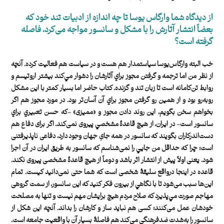
از ديدگاه شما وارگاس‌ يوسا تا چه اندازه از ادبيات تند خود كه
بعضاً انتشار آثارش را با مشكل و سانسور مواجه می‌كرد، فاصله
گرفته است؟
خب البته وارگاس‌يوسا سياستمدار هم هست و در سياست هم فعاليت كرده. آنچه
از نظر من اما ترجمه و گرفتن مجوز براي آثارشان را دشوار مي‌كند بیشتر اروتيسم و
روابط تن‌كامانه است تا زبان تند و گزنده. كتاب حاضر اما بسيار كمتر با اين مشكل
روبه‌رو بود و از همين رو گرفتن مجوز براي آن آسان‌تر بود. در مورد مجوز هم اگر
بخواهم سخن بگويم، اين روند دادن مجوز و «مميزی» -كه حسن تعبيري براي
سانسور است- در ايران، از هيچ قاعدۀ مشخصي پيروی نمی‌كند. اگر برای دفاع هم
دست‌اندركاران بگويند كه سانسور در همه ‌جایِ جهان وجود دارد، دفاعی ناپذيرفتنی
است؛ چرا كه حداقل من جايي را نمی‌شناسم كه سانسور به طريق ايران در آن اجرا
شود. يعنی اولاً پيش از انتشار اثر باشد و دوماً از هيچ قاعدۀ مشخصی پيروی نكند.
قاعده در اينجا درواقع سليقۀ شخصی است كه شما حتی نمی‌دانيد كيست. تمام
اين‌ها سبب می‌شود تا با نگاهي از بيرون فكر كنيد كه اين سانسور، از سمت گروهی
مهاجم صورت مي‌پذيرد كه صلاح مردم هيچ برايشان مهم نيست و تنها به مصلحت
خودشان عمل می‌كنند؛ كسی هم نبايد ساز و كارشان را بداند. آنچه اين شكل از
سانسور را به‌شدت ضدفرهنگی می‌كند هم فاصلۀ بسيار آن با واقعيت جامعه است.