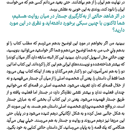
در نهايت هم ايران را از هم بپاشانند. حتی بعيد می‌دانم‌ كسی هم كه می‌خواست
ايران را نابود كند، روندی به اين خوبی به عقلش برسد.
در اثر شاهد حالتی از به‌كارگيری جستار در ميان روايت هستيم؛
شما تاكنون با چنين سبكی برخورد داشته‌ايد و نظری در اين مورد
داريد؟
ببينيد من اگر بخواهم در مورد اين توضيح بدهم می‌ترسم كه مطلب كتاب را لو
بدهم ولي خب من به شما توضيح می‌دهم و شما اگر خواستيد می‌توانيد بنويسيد،
چون حالتي مثل اسپويل كردن دارد. ببينيد اين كار البته سابقه دارد، آثار ميلان كوندرا
كه بيشتر شناخته‌شده و نويسنده‌هایِ ايرانی هم اين ‌كار را كرده‌اند. اين كتاب اما اين
دو را به هم نمی‌آميزد؛ اين دو را كنار هم می‌گذارد و بعد از اينكه كتاب پيش می‌رود
شما فقط آن داستان را، يعنی آن شخصيت اصلی را از ميان آن جستار می‌فهميد و نه
از خلال قصه‌ای كه دارد تعريف می‌شود. شخصيت اصلی در قصه‌ای كه می‌خوانيم
چندان فعليت ندارد و بيشتر نقشی نظاره‌گر دارد؛ در جستار اما فعليت يافته و از
طريقِ جستار فهميده می‌شود. يعنی در اين كتاب آن بخشی كه به عبارتی جستار
است، در واقع شخصيت‌پردازی شخصيت اصلی داستان هم هست. به اين صورت اثر
به شكل جالبی عمل كرده و به شكل ارگانيكی درهم تنيده می‌شود و در پايان حتی
اين مرزها نيز درهم می‌روند و روايت و جستار به هم می‌رسند. خيلي پيش می‌آيد
هنگامی كه يك قصه را به پايان می‌رسانيد، كل داستان حالتی كنايی به خود بگيرد.