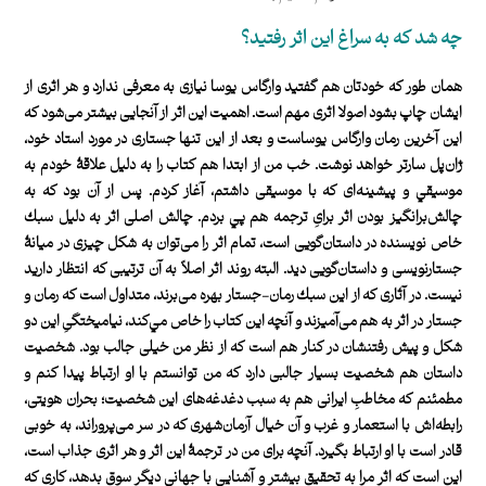
چه شد كه به سراغ اين اثر رفتيد؟
همان طور كه خودتان هم گفتيد وارگاس ‌يوسا نيازی به معرفی ندارد و هر اثری از
ايشان چاپ بشود اصولا اثری مهم ‌است. اهميت اين اثر از آنجايی بيشتر می‌شود كه
اين آخرين رمان وارگاس‌ يوساست و بعد از اين تنها جستاری در مورد استاد خود،
ژان‌پل سارتر خواهد نوشت. خب من از ابتدا هم كتاب را به دليل علاقۀ خودم به
موسيقي و پيشينه‌ای كه با موسيقی داشتم، آغاز كردم. پس از آن بود كه به
چالش‌برانگيز بودن اثر برایِ ترجمه هم پي بردم. چالش اصلی اثر به دليل سبك
خاص نويسنده در داستان‌گويی ‌است، تمام اثر را می‌توان به شكل چيزی در ميانۀ
جستارنويسی و داستان‌گويی ديد. البته روند اثر اصلاً به آن ترتيبی كه انتظار داريد
نيست. در آثاری كه از اين سبك رمان-جستار بهره می‌برند، متداول است كه رمان و
جستار در اثر به هم‌ می‌آميزند و آنچه اين كتاب را خاص مي‌كند، نياميختگیِ اين دو
شكل و پيش رفتنشان در كنار هم است كه از نظر من خيلی جالب بود. شخصيت
داستان هم شخصيت بسيار جالبی دارد كه من توانستم با او ارتباط پيدا كنم و
مطمئنم كه مخاطبِ ايرانی هم‌ به سبب دغدغه‌های اين شخصيت؛ بحران هويتی،
رابطه‌اش با استعمار و غرب و آن خيال آرمان‌شهری كه در سر ‌می‌پروراند، به خوبی
قادر است با او ارتباط بگيرد. آنچه برای من در ترجمۀ اين اثر و هر اثری جذاب است،
اين است كه اثر مرا به تحقيق بيشتر و آشنايی با جهاني ديگر سوق بدهد، كاری كه