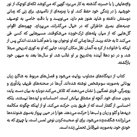
واژه‌هایش را با حسرت گذشته به کار می‌برد؛ گویی که می‌کوشد تکه‌ای کوچک از نور
خورشید را در زندگی خود حفظ کند. او با زمزمه‌ای از ناامیدی، برای زنی که زمانی
دوستش داشته و شاید هنوز هم دارد، می‌نویسد و با دقتِ خاصی به توصیف
جنبه‌های بصری خاطراتی که در خیال می‌گذراند، می‌پردازد. چهره‌های اقوام،
گل‌هایی که از میان پله‌های ترک‌خورده می‌شکوفند،‌ مسیرهایی که کسی طی
می‌کند تا به خانه برسد. آن‌ها زمانی که او نوجوان بود با هم آشنا شدند؛ اندکی پس از
اینکه با خانواده از کره به آلمان نقل مکان کردند؛ جایی که او به کوری تدریجی مبتلا
شد، و در دو دهۀ آینده به‌تدریج بر او غالب شد. او سال‌ها بعد به میهن خود
بازگشته.
کتاب از دیدگاه‌های متناوب روایت می‌شود و فصل‌های مربوط به شاگردِ زبان
یونانی به‌صورت سوم‌شخص نوشته شده‌اند. آن‌ها در صحنه‌های ظریفِ یادآوری و
روزمرگی، فردی غمگین را نشان می‌دهند که تلاش می‌کند دوباره به بیان دست یابد؛
بدون صدای خود. آنچه او مشتاق بیانش است، احساسات و ایده‌ها نیستند، بلکه
احساسی از گفتار است که از طریق بدن حرکت می‌کند. او از اینکه چگونه مکالمه
«ریه‌ها و گلو و زبان و لب‌ها را حرکت می‌دهد، هوا را در حین پرواز به‌سوی شنونده‌ها
می‌لرزاند» شگفت‌زده می‌شود. برای او، صحبت‌کردن نوعی لمس است، یا چیزی که به
خودیِ خود، به‌صورت غیرقابل تحملی زنده است.