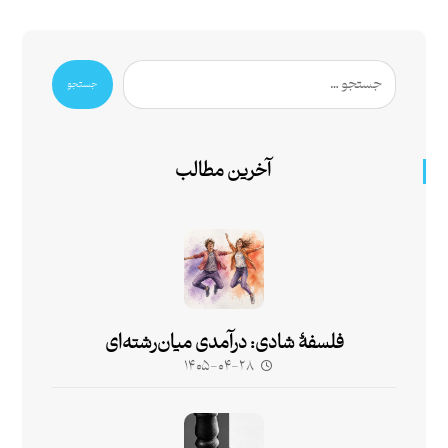
جستجو
آخرین مطالب
فلسفۀ شادی: درآمدی میان‌رشته‌ای
۱۴۰۵-۰۴-۲۸