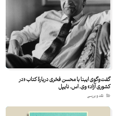
گفت‌و‌گوی ایبنا با محسن فخری دربارهٔ کتاب «در
کشوری آزاد» وی. اس. نایپل
نقد و بررسی