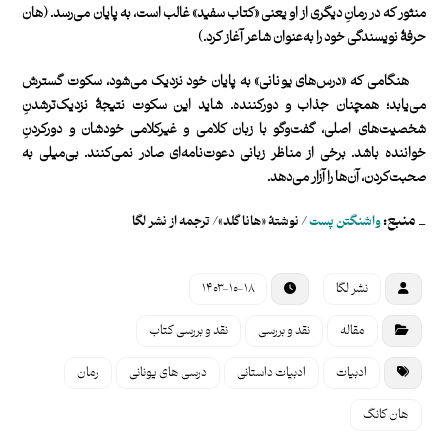
منثور که در رمانِ دیگری از او یعنی «کتاب سفید» غالب است، به پایان می‌رسد. (هان
حرفۀ نویسندگی خود را به‌عنوان شاعر آغاز کرد.)
هنگامی که «درس‌های یونانی» به پایان خود نزدیک می‌شود، سکوت گسترش
می‌یابد؛ همچنان جذاب و دورکننده. شاید این سکوت نتیجۀ نزدیک‌ترشدنِ
شخصیت‌های اصلی،‌ گفت‌وگو با زبان کلامی و غیرکلامی خودشان و دورکردنِ
خواننده باشد. برخی از مناظر زبانی دعوت‌نامه‌ای صادر نمی‌کنند. بی‌میلی به
صحبت‌کردن، آن‌ها را آزار می‌دهد.
_
منبع:
واشنگتن پست
/
نوشتۀ «هانا گلد»/ ترجمه از نشر لگا
نشر لگا
۱۴۰۳-۱۰-۱۸
مقاله
نقد و بررسی
نقد و بررسی کتاب
ادبیات
ادبیات داستانی
درسی های یونانی
رمان
هان کانگ