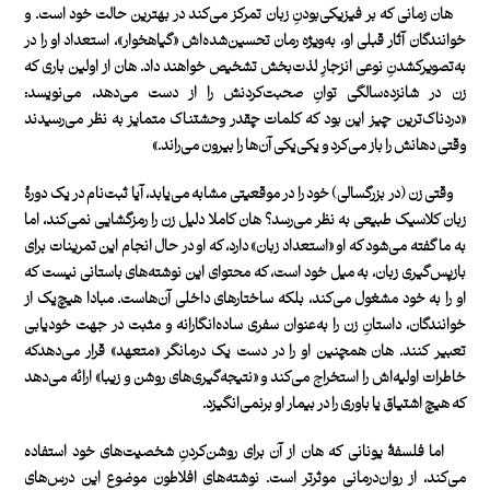
هان زمانی که بر فیزیکی‌بودنِ زبان تمرکز می‌کند در بهترین حالت خود است. و
خوانندگان آثار قبلی او، به‌ویژه رمان تحسین‌شده‌اش «گیاهخوار»، استعداد او را در
به‌تصویرکشدنِ نوعی انزجارِ لذت‌بخش تشخیص خواهند داد. هان از اولین باری که
زن در شانزده‌سالگی توانِ صحبت‌کردنش را از دست می‌دهد، می‌نویسد:
«دردناک‌ترین چیز این بود که کلمات چقدر وحشتناک متمایز به‌ نظر می‌رسیدند
وقتی دهانش را باز می‌کرد و یکی‌یکی آن‌ها را بیرون می‌راند.»
وقتی زن (در بزرگسالی) خود را در موقعیتی مشابه می‌یابد، آیا‌ ثبت‌نام در یک دورۀ
زبان کلاسیک طبیعی به نظر می‌رسد؟ هان کاملا دلیل زن را رمزگشایی نمی‌کند، اما
به ما گفته می‌شود که او «استعداد زبان» دارد، که او در حال انجام این تمرینات برای
بازپس‌گیری زبان، به میل خود است، که محتوای این نوشته‌های باستانی نیست که
او را به خود مشغول می‌کند، بلکه ساختارهای داخلی آن‌هاست. مبادا هیچ‌یک از
خوانندگان، داستانِ زن را به‌عنوان سفری ساده‌انگارانه و مثبت در جهت خودیابی
تعبیر کنند. هان همچنین او را در دست یک درمانگر «متعهد» قرار می‌دهدکه
خاطرات اولیه‌اش را استخراج می‌کند و «نتیجه‌گیری‌های روشن و زیبا» ارائه می‌دهد
که هیچ اشتیاق یا باوری را در بیمار او برنمی‌انگیزد.
اما فلسفۀ یونانی که هان از آن برای روشن‌کردنِ شخصیت‌های خود استفاده
می‌کند،‌ از روان‌درمانی موثرتر است. نوشته‌های افلاطون موضوع این درس‌های