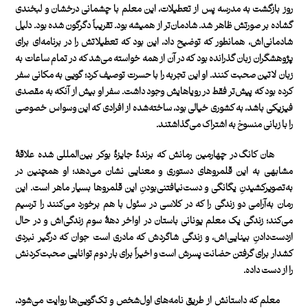
روز بازگشت به مدرسه پس از تعطیلات، این معلم با چشمانی درخشان و لبخندی
گشاده بر صورتش ظاهر شد. شادمان‌تر از همیشه بود. تقریباً دگرگون شده بود. دلیل
شادمانی‌اش، همانطور که توضیح داد، این بود که تعطیلاتش را در برنامه‌ای برای
پژوهشگران زبان گذرانده بود که در آن از همه خواسته می‌شد که در تمام ساعات به
زبان لاتین صحبت کنند. او این تجربه را با حسرت توصیف کرد؛ گویی به مکانی سفر
کرده بود که پیش‌تر فقط در رویاهایش وجود داشت. سفر او بیش از آنکه به مقصدی
فیزیکی باشد، به کشوری خیالی بود،‌ ساخته‌شده از افرادی که این وسواس خصوصی
را با زبانی منسوخ به اشتراک می‌گذاشتند.
هان کانگ
در چهارمین رمانش که برندۀ جایزۀ بوکر بین‌المللی شده علاقۀ‌
مشابهی به این قلمروهای دستوری و معنایی نشان می‌دهد؛ او همچنین در
به‌تصویر‌کشیدنِ یگانگی و دست‌نیافتنی‌بودنِ این قلمروها بسیار ماهر است. این
رمان به‌آرامی دو زندگی را که در کلاسی در سئول با هم برخورد می‌کنند را ترسیم
می‌کند؛ زندگی یک معلم یونانی باستان در اواخر دهۀ سوم زندگی‌اش و در حال
ازدست‌دادنِ بینایی‌اش، و زندگی شاگردش که مادری است جوان که درگیر نبردی
کشدار برای گرفتن حضانت پسرش است و اخیراً برای بار دوم توانایی صحبت‌کردنش
را از دست داده.
معلم که داستانش از طریق نامه‌های اول‌شخص و تک‌گویی‌ها روایت می‌شود،