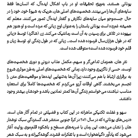
یونانی هستند،‌ به‌ویژه تحقیقات او در بابِ اشکال ایده‌آل، که انسان‌ها فقط
سایه‌های آن‌ها را می‌بینند. شخصیت‌های اصلی هان،‌ هریک به شیوۀ خود، خود را در
حال جست‌وجو میان سایه‌های نگارش و گفتار ایده‌آل تصور می‌کنند. معلم که
همیشه غم‌زده است یونانی باستان را به‌عنوان اوج زبانی که مرده است و او هنوز هم
بیهوده در تلاش برای رسیدن به آن است رمانتیک می‌کند. زن (شاگرد) توسط «زبانی
که در طول هزاران‌سال فرسوده شده است… زبانی که در طول زندگی او،‌ توسط زبان و
قلم خود فرسوده شده است» متوقف شده است.
نثرِ هان، همزمان تداعی‌گر و مبهم، مکمل عذاب درونی و دوری شخصیت‌های
اوست. حسی از ناگزیری وجود دارد، زمانی که شخصیت‌های اصلی به‌طرز موثری شروع
به برقراری ارتباط با هم می‌کنند؛ زیرا آن‌ها به‌تنهایی ایده‌ها و موقعیت‌های متن را
تجسم می‌بخشند. گاهی اوقات آرزو می‌کردم که شخصیت‌ها کاملاً برای استعاره
مناسب نباشند؛ می‌خواستم زندگی آن‌ها کمتر نمادین باشد و خودشان بیشتر وجود
داشتند.
سهو و غفلت تکنیکی ماهرانه در این کتاب و فضیلتی در تمام آثار هان است.
«درس‌های یونانی» که در سال ۲۰۱۱ در کرۀ جنوبی منتشر شد، گستردگی سبک نوشتار
هان را نشان می‌دهد: این رمان با ضربه‌های مسطح و باشکوه قلم‌موی روایت آغاز
می‌شود که یادآور «گیاهخوار» است و با تفکرات فشرده، گوشه‌گیرانه و به سبک شعر