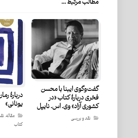
مطالب مرتبط ...
گفت‌و‌گوی ایبنا با محسن
دربارۀ رم
فخری دربارهٔ کتاب «در
یونانی»
کشوری آزاد» وی. اس. نایپل
مقاله
,
نقد
نقد و بررسی
کتاب