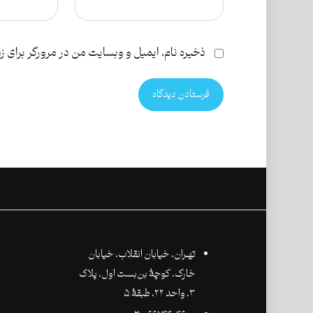
ذخیره نام، ایمیل و وبسایت من در مرورگر برای ز
فرستادن دیدگاه
تهـران،‌ خیابان انقلاب، خیابان
خارک، کوچۀ بن‌بست اول، پلاک
۳، واحد ۲۲، طبقۀ ۵