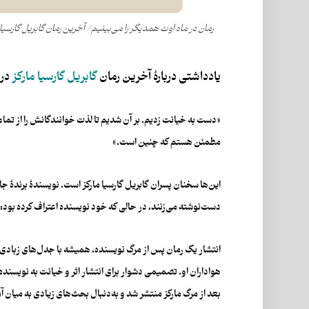
رمان در ماه اوت همدیگر را می‌بینیم/ آخرین رمان گابریل گارسیا 
یادداشتی دربارۀ آخرین رمان
گابریل گارسیا مارکز
در 
«دست به خیانت زدیم. بر آن شدیم تا لذت خوانندگانش را از تمام دی
مطمئن هستم که چنین است.»
این‌ها سخنان پسران گابریل گارسیا مارکز است. نویسندۀ برندۀ جای
دست‌نوشته می‌زنند،‌ در حالی که خود نویسنده اعتراف کرده بود: 
انتشار یک رمان پس از مرگ نویسنده،‌ همیشه با جدل‌های زبادی ه
هواداران او. تصمیمی دشوار برای انتشار اثر و خیانت به نویسند
بعد از مرگ مارکز منتشر شد و به‌دنبال بحث‌های زیادی به میان آم