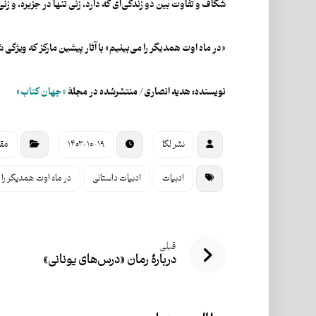
شکاف و تفاوت بین دو زندگی‌ای که دارد،‌ زنی تنها در جزیره، و زنی
«در ماه اوت همدیگر را می‌بینیم» با آثار پیشین مارکز که ویژ
نویسنده: هدیه انصاری/
منتشرشده در مجلۀ
«جهان کتاب»
نشر لگا
۱۴۰۳-۱۰-۱۹
مقا
ادبیات
ادبیات داستانی
در ماه اوت همدیگر را 
قبلی
دربارۀ رمان «درس‌های یونانی»