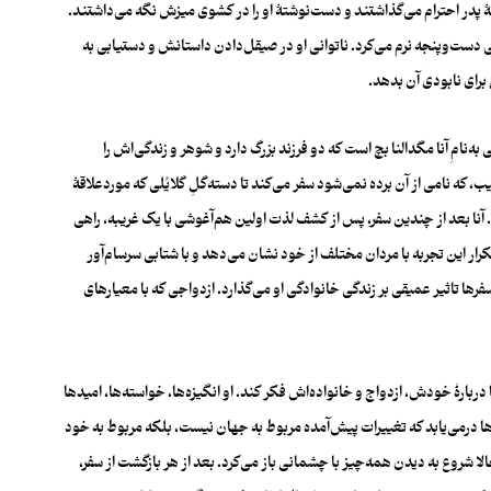
تۀ پدر احترام می‌گذاشتند و دست‌نوشتۀ او را در کشوی میزش نگه می‌داشتند.
ی دست‌وپنجه نرم می‌کرد. ناتوانی او در صیقل‌دادن داستانش و دستیابی به
برای نابودی آن بدهد.
ه‌نامِ آنا مگدالنا بچ است که دو فرزند بزرگ دارد و شوهر و زندگی‌اش را
ب، که نامی از آن برده نمی‌شود سفر می‌کند تا دسته‌گلِ گلایُلی که موردعلاقۀ
. آنا بعد از چندین سفر،‌ پس از کشف لذت اولین هم‌آغوشی با یک غریبه، راهی
رار این تجربه با مردان مختلف از خود نشان می‌دهد و با شتابی سرسام‌آور
فرها تاثیر عمیقی بر زندگی خانوادگی او می‌گذارد. ازدواجی که با معیارهای
ا دربارۀ خودش، ازدواج و خانواده‌اش فکر کند. او انگیزه‌ها، خواسته‌ها، امیدها
ا درمی‌یابد که تغییرات پیش‌آمده مربوط به جهان نیست،‌ بلکه مربوط به خود
لا شروع به دیدن همه‌چیز با چشمانی باز می‌کرد. بعد از هر بازگشت از سفر،