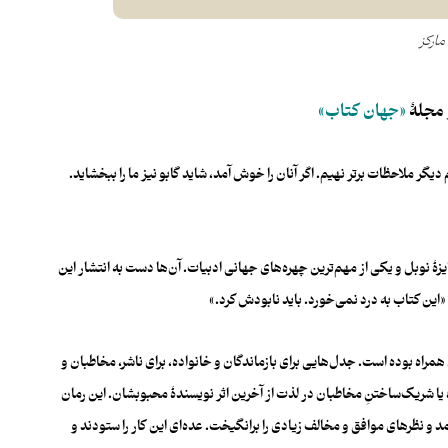
مارکز
مجلۀ
«جهان کتاب»
گر ملاحظات برتر نهیم. اگر آنان را خوش آمد،‌ شاید گابو نیز ما را ببخشاید.
زۀ نوبل و یکی از مهم‌ترین چهره‌های جهانی ادبیات. آن‌ها دست به انتشار این
«این کتاب به درد نمی‌خورد. باید نابودش کرد.»
مراه بوده است. جدل‌هایی برای بازماندگان و خانواده، برای ناشر، مخاطبان و
ه یا شریک‌ساختنِ مخاطبان در لذت از آخرین اثر نویسندۀ محبوبشان. این رمان
د و نظرهای موافق و مخالف زیادی را برانگیخت. عده‌ای این کار را ستودند و