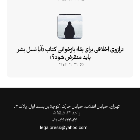
ترازوی اخلاقی برای بقا؛ بازخوانی کتاب «آیا نسل بشر
باید منقرض شود؟»
۱۴۰۴-۱۱-۲۱
تهـران،‌ خیابان انقلاب، خیابان خارک، کوچۀ بن‌بست اول، پلاک ۳،
واحد ۲۲، طبقۀ ۵
۶۶۷۴۴۰۴۶- ۰۲۱
lega.press@yahoo.com