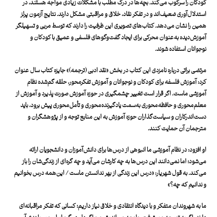
کودکان را سرکوب می‌کند. بچه‌ها در درک مطلب با مشکلات زیادی مواجه هستند، در
استدلال‌آوری ضعیف‌اند و در تفکر نقاد، خلاق و مراقبتی مشکل دارند. نتایج آزمون پرلز
همین را نشان می‌دهد. کتاب‌های تصویری این ظرفیت را دارند که توسط مربی و تسهیلگر
آموزش‌دیده به‌عنوان محرکی برای ایجاد گفت‌وگوهای فلسفی و عمیق با کودکان و
نوجوانان استفاده شوند.
مرتضی براتی درباره نامزدی این کتاب در بخش «نقد ادبی (ترجمه)» جایزه کتاب سال عنوان
کرد: آموزش فلسفه برای کودکان و نوجوانان و آموزش تفکرمحور، حلقه گم‌شده نظام
آموزشی ماست. اگر قرار است تغییر چشمگیری در حوزه آموزش صورت پذیرد و آموزش از
معلم‌محوری و حافظه‌محوری به‌سمت یادگیرنده‌محوری و تأمل‌محوری پیش برود، باید
دست‌اندرکاران و سیاست‌گذاران حوزه آموزش به این منابع توجه و از پژوهشگران و
مترجمان آن حمایت کنند.
او افزود: در نظام آموزشی ما انبوهی از درس‌ها برای دانش‌آموزان و دانشجویان ارائه
می‌شود؛ اما نمی‌دانند این درس‌ها به چه کارشان می‌آید و چه گره‌ای از زندگی‌شان را باز
می‌کند. به قول شهریار:
«درس این زندگی از بهر ندانستن ماست /
این‌همه درس بخوانیم
و ندانیم که چه؟»
ما به شهروندان متفکر و با دیدگاه انتقادی و خلاق نیاز داریم؛ کسانی که تفکر مراقبانه‌ای