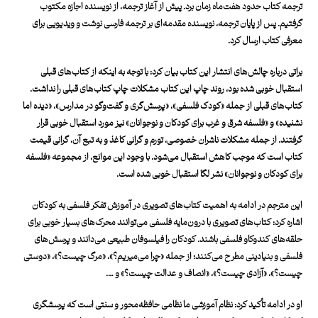
ترجمه کتاب حدود هفت‌ماه زمان برد. پیش از آغاز ترجمه، از نویسنده اجازه مکتوب
گرفتیم. پس از پایان ترجمه، نویسنده مقدمه‌ای بر ترجمه فارسی نوشت و ویدیویی برای
معرفی کتاب ارسال کرد.
براتی درباره چالش‌های انتشار این کتاب بیان کرد: با توجه به اینکه از کتاب‌های قبلی
استقبال خوبی شده بود، روند چاپ این کتاب مشکلات چاپ کتاب‌های قبلی را نداشت.
کتاب‌های قبلی از جمله «کودک فلسفی»، «پرسش‌گری و گفت‌وگو در مدارس»، «دیده اما
نشنیده» و «فلسفه شرق و غرب برای کودکان و نوجوانان» نیز مورد استقبال خوبی قرار
گرفتند. از جمله مشکلات ناشران خصوصی، تورم و گرانی کاغذ و به تبع آن، گرانی قیمت
کتاب است که موجب کاهش استقبال می‌شود. با وجود این موانع، از مجموعه «فلسفه
برای کودکان و نوجوانان» نشر لگا استقبال خوبی شده است.
این مترجم در ادامه به اهمیت کتاب‌های تصویری در آموزش تفکر فلسفی به کودکان
اشاره کرد: کتاب‌های تصویری با درون‌مایه فلسفی می‌توانند محرک‌های بسیار خوبی برای
حلقه‌های کندوکاو فلسفی باشند. کودکان را فیلسوفان طبیعی می‌دانند و پرسش‌های
فلسفی و بنیادینی مطرح می‌کنند؛ از جمله «چرا می‌میریم؟»، «مرگ چیست؟»، «دوستی
چیست؟»، «آزادی چیست؟»، «انصاف و عدالت چیست؟» و ….
او در ادامه تأکید کرد: نظام آموزشی ما نظامی حافظه‌محور و سنتی است که پرسشگری