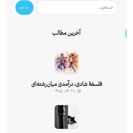
جستجو
آخرین مطالب
فلسفۀ شادی: درآمدی میان‌رشته‌ای
۱۴۰۵-۰۴-۲۸