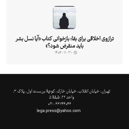
ترازوی اخلاقی برای بقا؛ بازخوانی کتاب «آیا نسل بشر
باید منقرض شود؟»
۱۴۰۴-۱۱-۲۱
تهـران،‌ خیابان انقلاب، خیابان خارک، کوچۀ بن‌بست اول، پلاک ۳،
واحد ۲۲، طبقۀ ۵
۶۶۷۴۴۰۴۶- ۰۲۱
lega.press@yahoo.com