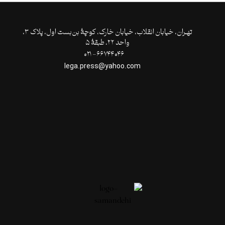
تهـران،‌ خیابان انقلاب، خیابان خارک، کوچۀ بن‌بست اول، پلاک ۳،
واحد ۲۲، طبقۀ ۵
۶۶۷۴۴۰۴۶- ۰۲۱
lega.press@yahoo.com