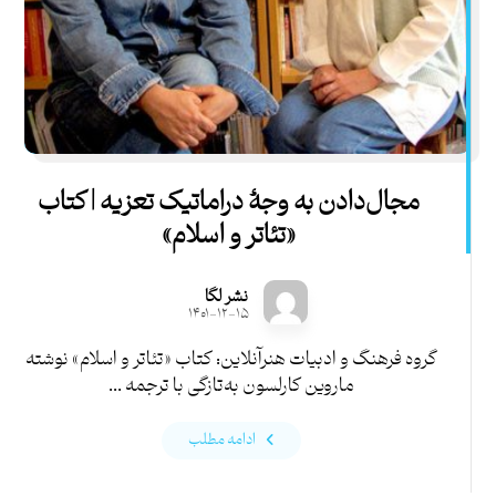
مجال‌دادن به‌ وجۀ دراماتیک تعزیه | کتاب
«تئاتر و اسلام»
نشر لگا
۱۴۰۱-۱۲-۱۵
گروه فرهنگ و ادبیات هنرآنلاین: کتاب «تئاتر و اسلام» نوشته
ماروین کارلسون به‌تازگی با ترجمه ...
ادامه مطلب