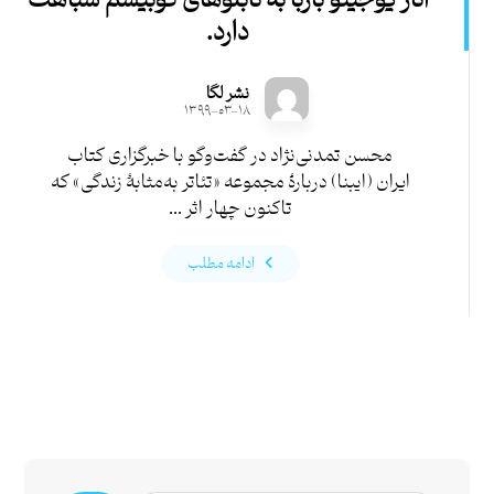
آثار یوجینو باربا به تابلوهای کوبیسم شباهت
دارد.
نشر لگا
۱۳۹۹-۰۳-۱۸
محسن تمدنی‌نژاد در گفت‌وگو با خبرگزاری کتاب
ایران (ایبنا) دربارۀ مجموعه «تئاتر به‌مثابۀ زندگی» که
تاکنون چهار اثر ...
ادامه مطلب