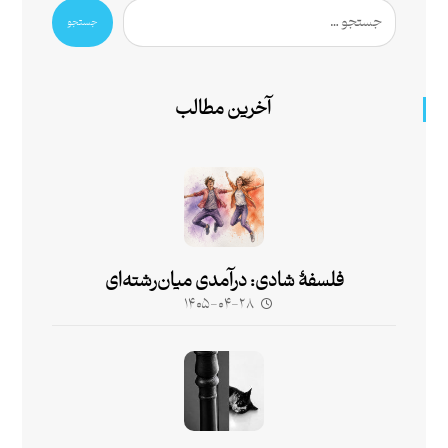
جستجو
آخرین مطالب
فلسفۀ شادی: درآمدی میان‌رشته‌ای
۱۴۰۵-۰۴-۲۸