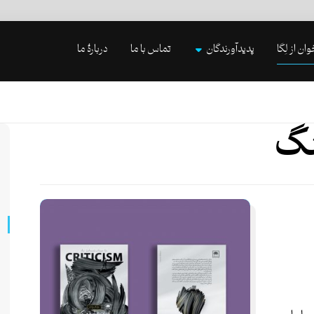
وان از لِگا
پدیدآورندگان
تماس با ما
دربارۀ ما
نگ