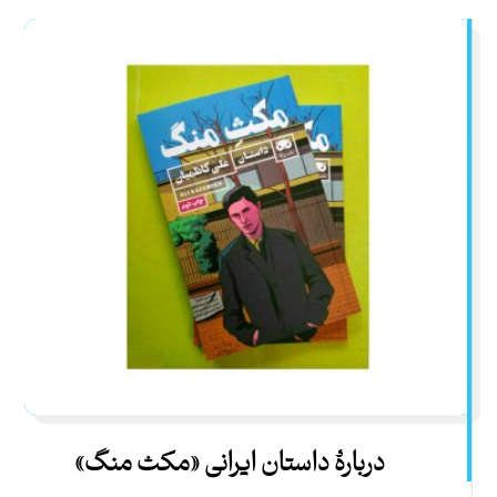
دربارۀ داستان ایرانی «مکث منگ»