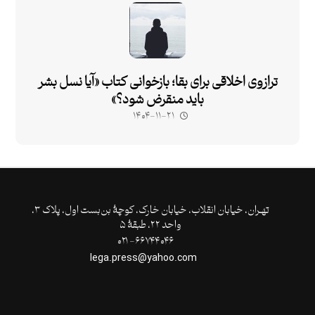
ترازوی اخلاقی برای بقا؛ بازخوانی کتاب «آیا نسل بشر
باید منقرض شود؟»
۱۴۰۴-۱۱-۲۱
تهـران،‌ خیابان انقلاب، خیابان خارک، کوچۀ بن‌بست اول، پلاک ۳،
واحد ۲۲، طبقۀ ۵
۶۶۷۴۴۰۴۶- ۰۲۱
lega.press@yahoo.com