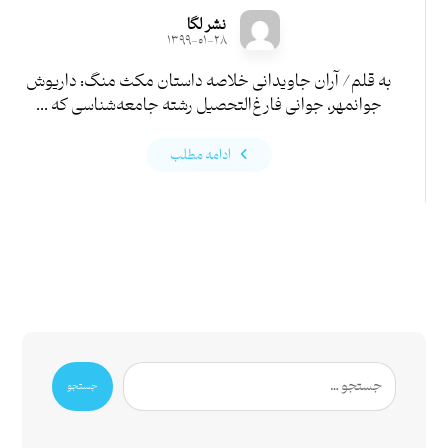
نشر لگا
۱۳۹۹-۰۱-۲۸
به قلم/ آران جاویدانی خلاصه داستان مکث منگ: داریوش
جوانمهر، جوانی فارغ‌التحصیل رشته جامعه‌شناسی که ...
ادامه مطلب
جستجو